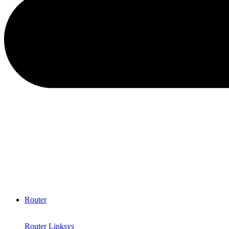
Router
Router Linksys