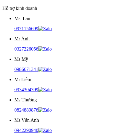
Hỗ trợ kinh doanh
Ms. Lan
0971156699
Mr Ánh
0327226056
Ms Mỹ
0986671341
Mr Liêm
0934304399
Ms.Thương
0824889876
Ms.Vân Anh
0942290940