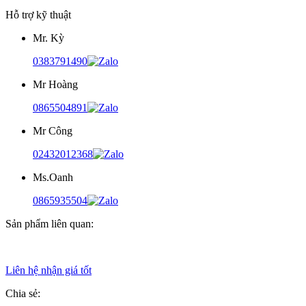
Hỗ trợ kỹ thuật
Mr. Kỳ
0383791490
Mr Hoàng
0865504891
Mr Công
02432012368
Ms.Oanh
0865935504
Sản phẩm liên quan:
Liên hệ nhận giá tốt
Chia sẻ: