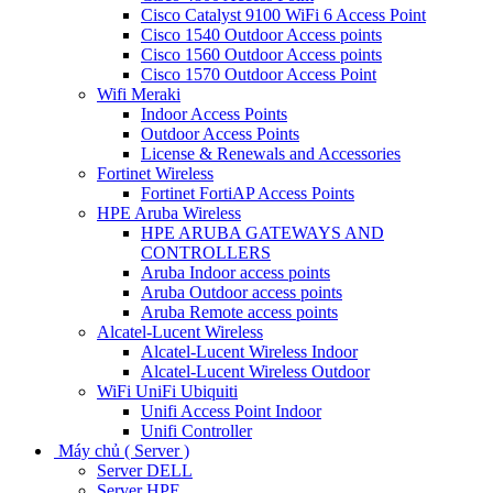
Cisco Catalyst 9100 WiFi 6 Access Point
Cisco 1540 Outdoor Access points
Cisco 1560 Outdoor Access points
Cisco 1570 Outdoor Access Point
Wifi Meraki
Indoor Access Points
Outdoor Access Points
License & Renewals and Accessories
Fortinet Wireless
Fortinet FortiAP Access Points
HPE Aruba Wireless
HPE ARUBA GATEWAYS AND
CONTROLLERS
Aruba Indoor access points
Aruba Outdoor access points
Aruba Remote access points
Alcatel-Lucent Wireless
Alcatel-Lucent Wireless Indoor
Alcatel-Lucent Wireless Outdoor
WiFi UniFi Ubiquiti
Unifi Access Point Indoor
Unifi Controller
Máy chủ ( Server )
Server DELL
Server HPE