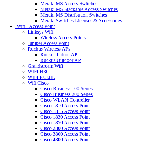
Meraki MS Access Switches
Meraki MS Stackable Access Switches
Meraki MS Distribution Switches
Meraki Switches Licenses & Accessories
Wifi - Access Point
Linksys Wifi
Wireless Access Points
Juniper Access Point
Ruckus Wireless APs
Ruckus Indoor AP
Ruckus Outdoor AP
Grandstream Wifi
WIFI H3C
WIFI RUIJIE
Wifi Cisco
Cisco Business 100 Series
Cisco Business 200 Series
Cisco WLAN Controller
Cisco 1810 Access Point
Cisco 1815 Access Point
Cisco 1830 Access Point
Cisco 1850 Access Point
Cisco 2800 Access Point
Cisco 3800 Access Point
Cisco 4800 Access Point