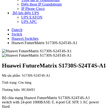
Điện thoại IP Grandstream
IP Phone Cisco
Bộ lưu điện UPS
UPS EATON
UPS APC
Datech
Switch
Huawei Switches
Huawei FutureMatrix S1730S-S24T4S-A1
Huawei FutureMatrix S1730S-S24T4S-A1
Mã sản phẩm:
S1730S-S24T4S-A1
Tình trạng:
Còn hàng
Thương hiệu:
HUAWEI
Bộ chia mạng Huawei FutureMatrix S1730S-S24T4S-A1
switch with 24-port 1000BASE-T, 4-port GE SFP, 1 AC power
fixed