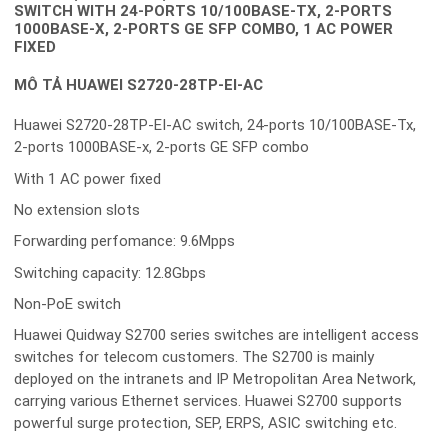
SWITCH WITH 24-PORTS 10/100BASE-TX, 2-PORTS
1000BASE-X, 2-PORTS GE SFP COMBO, 1 AC POWER
FIXED
MÔ TẢ HUAWEI S2720-28TP-EI-AC
Huawei S2720-28TP-EI-AC switch, 24-ports 10/100BASE-Tx,
2-ports 1000BASE-x, 2-ports GE SFP combo
With 1 AC power fixed
No extension slots
Forwarding perfomance: 9.6Mpps
Switching capacity: 12.8Gbps
Non-PoE switch
Huawei Quidway S2700 series switches are intelligent access
switches for telecom customers. The S2700 is mainly
deployed on the intranets and IP Metropolitan Area Network,
carrying various Ethernet services. Huawei S2700 supports
powerful surge protection, SEP, ERPS, ASIC switching etc.