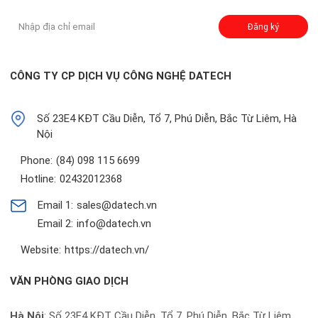
Đăng ký nhận thông báo:
Đăng ký
CÔNG TY CP DỊCH VỤ CÔNG NGHỆ DATECH
Số 23E4 KĐT Cầu Diễn, Tổ 7, Phú Diễn, Bắc Từ Liêm, Hà
Nội
Phone:
(84) 098 115 6699
Hotline:
02432012368
Email 1:
sales@datech.vn
Email 2:
info@datech.vn
Website:
https://datech.vn/
VĂN PHÒNG GIAO DỊCH
Hà Nội
: Số 23E4 KĐT Cầu Diễn, Tổ 7, Phú Diễn, Bắc Từ Liêm,