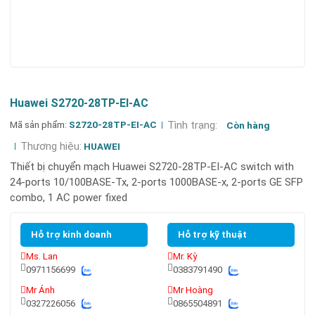
Huawei S2720-28TP-EI-AC
Mã sản phẩm:
S2720-28TP-EI-AC
Tình trạng:
Còn hàng
Thương hiệu:
HUAWEI
Thiết bị chuyển mạch Huawei S2720-28TP-EI-AC switch with
24-ports 10/100BASE-Tx, 2-ports 1000BASE-x, 2-ports GE SFP
combo, 1 AC power fixed
Hỗ trợ kinh doanh
Hỗ trợ kỹ thuật
Ms. Lan
Mr. Kỳ
0971156699
0383791490
Mr Ánh
Mr Hoàng
0327226056
0865504891