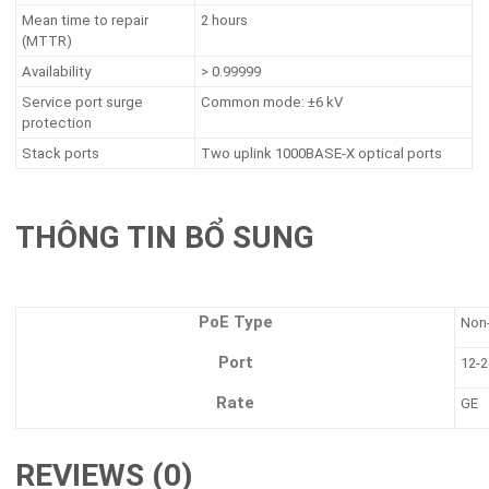
Mean time to repair
2 hours
(MTTR)
Availability
> 0.99999
Service port surge
Common mode: ±6 kV
protection
Stack ports
Two uplink 1000BASE-X optical ports
THÔNG TIN BỔ SUNG
PoE Type
Non
Port
12-2
Rate
GE
REVIEWS (0)