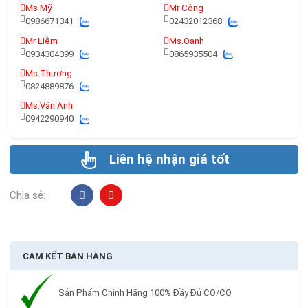
Ms Mỹ
Mr Công
0986671341
02432012368
Mr Liêm
Ms.Oanh
0934304399
0865935504
Ms.Thương
0824889876
Ms.Vân Anh
0942290940
Liên hệ nhận giá tốt
Chia sẻ:
CAM KẾT BÁN HÀNG
Sản Phẩm Chính Hãng 100% Đầy Đủ CO/CQ