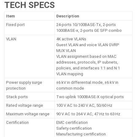
TECH SPECS
Item
Description
Fixed port
24-ports 10/100BASE-Tx, 2-ports
1000BASE-x, 2-ports GE SFP combo
VLAN
4K active VLANs
Guest VLAN and voice VLAN GVRP
MUX VLAN
VLAN assignment based on MAC
addresses, protocols, IP subnets,
policies, and interfaces 1:1 and N:1
VLAN mapping
Power supply surge
±6 kV in differential mode, ±6 kV in
protection
common mode
Stack ports
Two uplink 1000BASE-X optical ports
Rated voltage range
100 V AC to 240 V AC, 50/60 Hz
Maximum voltage range
90 V AC to 264 V AC, 47 Hz to 63 Hz
Certification
EMC certification
Safety certification
Manufacturing certification