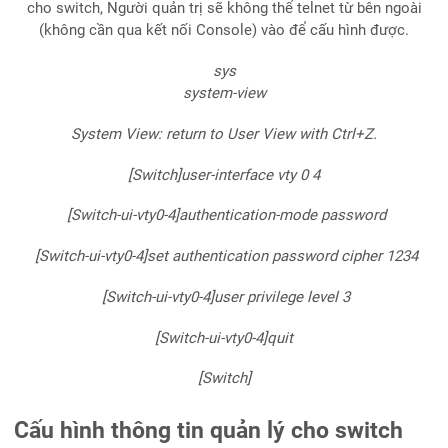
cho switch, Người quản trị sẽ không thể telnet từ bên ngoài
(không cần qua kết nối Console) vào để cấu hình được.
sys
system-view
System View: return to User View with Ctrl+Z.
[Switch]user-interface vty 0 4
[Switch-ui-vty0-4]authentication-mode password
[Switch-ui-vty0-4]set authentication password cipher 1234
[Switch-ui-vty0-4]user privilege level 3
[Switch-ui-vty0-4]quit
[Switch]
Cấu hình thông tin quản lý cho switch