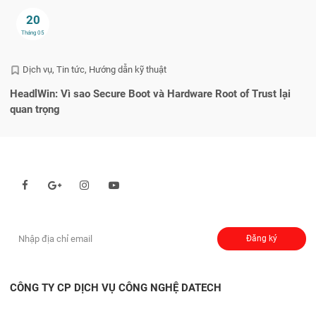
20
Tháng 05
Dịch vụ
Tin tức
Hướng dẫn kỹ thuật
HeadlWin: Vì sao Secure Boot và Hardware Root of Trust lại
Lỗ
quan trọng
Theo dõi chúng tôi qua:
Đăng ký nhận thông báo:
Đăng ký
CÔNG TY CP DỊCH VỤ CÔNG NGHỆ DATECH