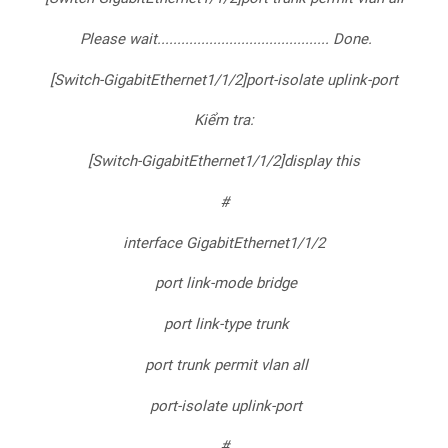
Please wait........................................... Done.
[Switch-GigabitEthernet1/1/2]port-isolate uplink-port
Kiểm tra:
[Switch-GigabitEthernet1/1/2]display this
#
interface GigabitEthernet1/1/2
port link-mode bridge
port link-type trunk
port trunk permit vlan all
port-isolate uplink-port
#