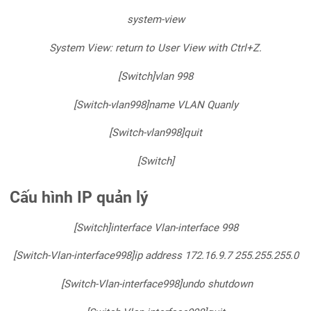
system-view
System View: return to User View with Ctrl+Z.
[Switch]vlan 998
[Switch-vlan998]name VLAN Quanly
[Switch-vlan998]quit
[Switch]
Cấu hình IP quản lý
[Switch]interface Vlan-interface 998
[Switch-Vlan-interface998]ip address 172.16.9.7 255.255.255.0
[Switch-Vlan-interface998]undo shutdown