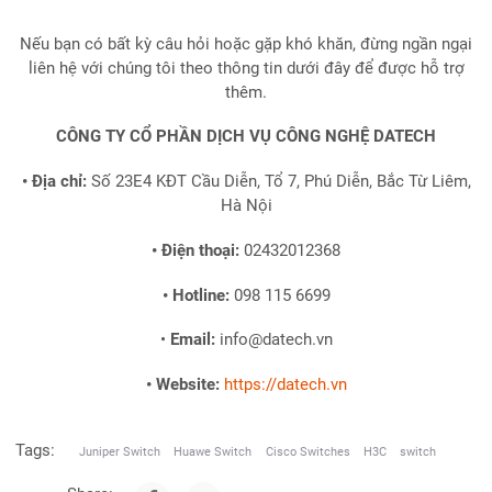
Nếu bạn có bất kỳ câu hỏi hoặc gặp khó khăn, đừng ngần ngại
liên hệ với chúng tôi theo thông tin dưới đây để được hỗ trợ
thêm.
CÔNG TY CỔ PHẦN DỊCH VỤ CÔNG NGHỆ DATECH
• Địa chỉ:
Số 23E4 KĐT Cầu Diễn, Tổ 7, Phú Diễn, Bắc Từ Liêm,
Hà Nội
• Điện thoại:
02432012368
• Hotline:
098 115 6699
•
Email:
info@datech.vn
• Website:
https://datech.vn
Tags:
Juniper Switch
Huawe Switch
Cisco Switches
H3C
switch