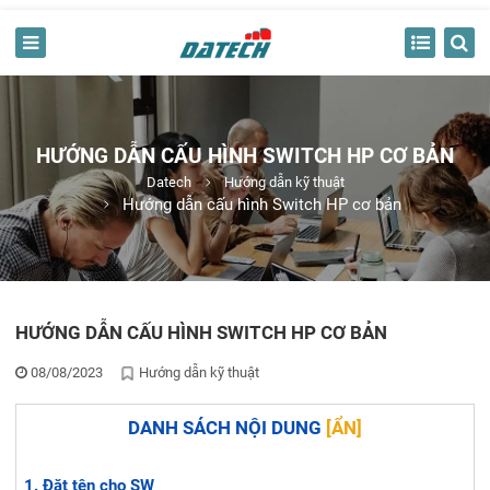
HƯỚNG DẪN CẤU HÌNH SWITCH HP CƠ BẢN
Datech
Hướng dẫn kỹ thuật
Hướng dẫn cấu hình Switch HP cơ bản
HƯỚNG DẪN CẤU HÌNH SWITCH HP CƠ BẢN
08/08/2023
Hướng dẫn kỹ thuật
DANH SÁCH NỘI DUNG
[
ẨN
]
Đặt tên cho SW