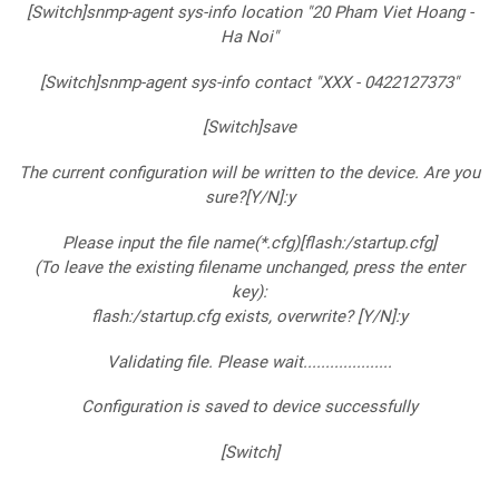
[Switch]snmp-agent sys-info location "20 Pham Viet Hoang -
Ha Noi"
[Switch]snmp-agent sys-info contact "XXX - 0422127373"
[Switch]save
The current configuration will be written to the device. Are you
sure?[Y/N]:y
Please input the file name(*.cfg)[flash:/startup.cfg]
(To leave the existing filename unchanged, press the enter
key):
flash:/startup.cfg exists, overwrite? [Y/N]:y
Validating file. Please wait....................
Configuration is saved to device successfully
[Switch]