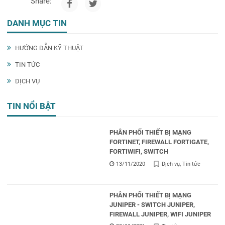
Share:
DANH MỤC TIN
HƯỚNG DẪN KỸ THUẬT
TIN TỨC
DỊCH VỤ
TIN NỔI BẬT
PHÂN PHỐI THIẾT BỊ MẠNG
FORTINET, FIREWALL FORTIGATE,
FORTIWIFI, SWITCH
13/11/2020
Dịch vụ
Tin tức
PHÂN PHỐI THIẾT BỊ MẠNG
JUNIPER - SWITCH JUNIPER,
FIREWALL JUNIPER, WIFI JUNIPER