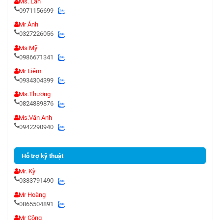
Ms. Lan
0971156699
Mr Ánh
0327226056
Ms Mỹ
0986671341
Mr Liêm
0934304399
Ms.Thương
0824889876
Ms.Vân Anh
0942290940
Hỗ trợ kỹ thuật
Mr. Kỳ
0383791490
Mr Hoàng
0865504891
Mr Công