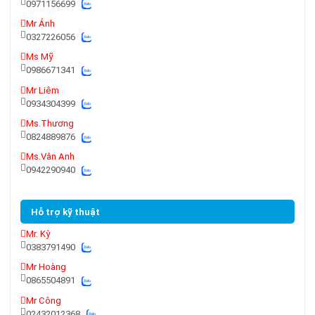
0971156699
Mr Ánh
0327226056
Ms Mỹ
0986671341
Mr Liêm
0934304399
Ms.Thương
0824889876
Ms.Vân Anh
0942290940
Hỗ trợ kỹ thuật
Mr. Kỳ
0383791490
Mr Hoàng
0865504891
Mr Công
02432012368