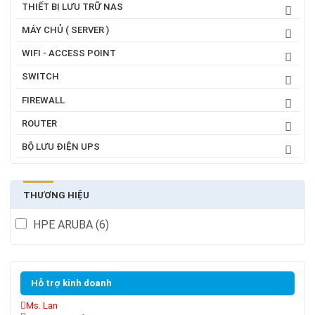
THIẾT BỊ LƯU TRỮ NAS
MÁY CHỦ ( SERVER )
WIFI - ACCESS POINT
SWITCH
FIREWALL
ROUTER
BỘ LƯU ĐIỆN UPS
THƯƠNG HIỆU
HPE ARUBA
(6)
Hỗ trợ kinh doanh
Ms. Lan