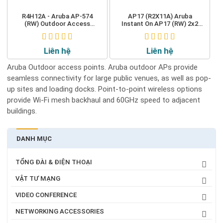
R4H12A - Aruba AP-574
AP17 (R2X11A) Aruba
(RW) Outdoor Access
Instant On AP17 (RW) 2x2
Points
11ac Wave2 Outdoor
Access Point
Liên hệ
Liên hệ
Aruba Outdoor access points. Aruba outdoor APs provide
seamless connectivity for large public venues, as well as pop-
up sites and loading docks. Point-to-point wireless options
provide Wi-Fi mesh backhaul and 60GHz speed to adjacent
buildings.
DANH MỤC
TỔNG ĐÀI & ĐIỆN THOẠI
VẬT TƯ MẠNG
VIDEO CONFERENCE
NETWORKING ACCESSORIES