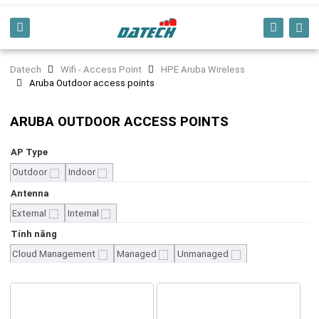
Datech
Wifi - Access Point
HPE Aruba Wireless
Aruba Outdoor access points
ARUBA OUTDOOR ACCESS POINTS
AP Type
Outdoor
Indoor
Antenna
External
Internal
Tính năng
Cloud Management
Managed
Unmanaged