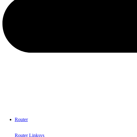
Router
Router Linksys