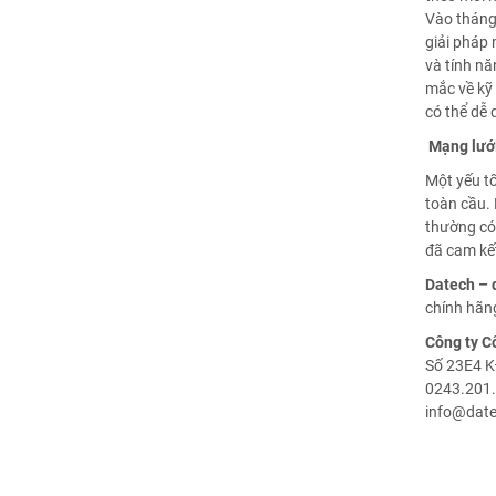
Vào tháng
giải pháp 
và tính nă
mắc về kỹ 
có thể dễ
Mạng lưới
Một yếu t
toàn cầu.
thường có 
đã cam kế
Datech – 
chính hãng
Công ty C
Số 23E4 K
0243.201.
info@date