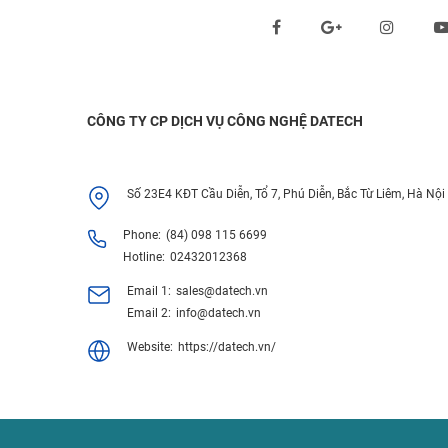
Theo dõi chúng tôi qua:
CÔNG TY CP DỊCH VỤ CÔNG NGHỆ DATECH
Số 23E4 KĐT Cầu Diễn, Tổ 7, Phú Diễn, Bắc Từ Liêm, Hà Nội
Phone:
(84) 098 115 6699
Hotline:
02432012368
Email 1:
sales@datech.vn
Email 2:
info@datech.vn
Website:
https://datech.vn/