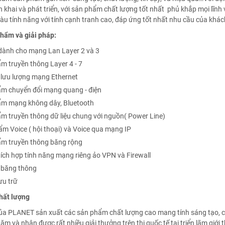
ển khai và phát triển, với sản phẩm chất lượng tốt nhất phủ khắp mọi l
iàu tính năng với tính cạnh tranh cao, đáp ứng tốt nhất nhu cầu của khá
hẩm và giải pháp:
dành cho mạng Lan Layer 2 và 3
m truyền thông Layer 4 - 7
 lưu lượng mạng Ethernet
m chuyển đổi mạng quang - điện
m mạng không dây, Bluetooth
m truyền thông dữ liệu chung với nguồn( Power Line)
m Voice ( hội thoại) và Voice qua mạng IP
m truyền thông băng rộng
tích hợp tính năng mạng riêng ảo VPN và Firewall
 băng thông
lưu trữ
hất lượng
ủa PLANET sản xuất các sản phẩm chất lượng cao mang tính sáng tạo, c
ăm và nhận được rất nhiều giải thưởng trên thị quốc tế tại triển lãm giới