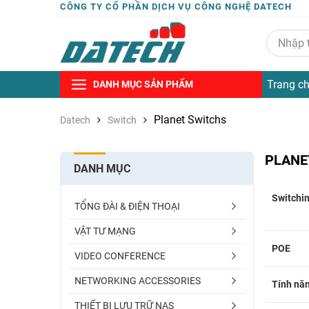
CÔNG TY CỔ PHẦN DỊCH VỤ CÔNG NGHỆ DATECH
Trang c
DANH MỤC SẢN PHẨM
Planet Switchs
Datech
Switch
PLANE
DANH MỤC
Switchin
TỔNG ĐÀI & ĐIỆN THOẠI
VẬT TƯ MẠNG
POE
VIDEO CONFERENCE
NETWORKING ACCESSORIES
Tính nă
THIẾT BỊ LƯU TRỮ NAS