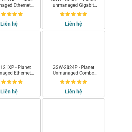
aged Ethernet
unmanaged Gigabit
h with PoE LCD
Ethernet Switch
Monitor
Liên hệ
Liên hệ
121XP - Planet
GSW-2824P - Planet
aged Ethernet
Unmanaged Combo
Switch
Ethernet Switch
Liên hệ
Liên hệ