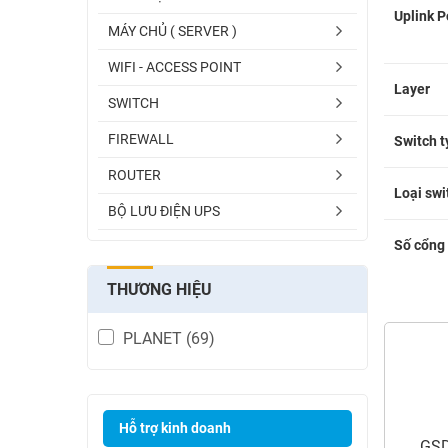
Uplink P
MÁY CHỦ ( SERVER )
WIFI - ACCESS POINT
Layer
SWITCH
FIREWALL
Switch t
ROUTER
Loại swi
BỘ LƯU ĐIỆN UPS
Số cổng 
THƯƠNG HIỆU
PLANET
(69)
Hỗ trợ kinh doanh
GSD