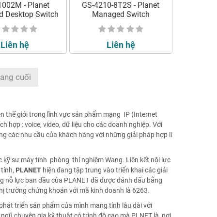
002M - Planet
GS-4210-8T2S - Planet
 Desktop Switch
Managed Switch
Liên hệ
Liên hệ
rang cuối
n thế giới trong lĩnh vực sản phẩm mạng IP (Internet
h hợp : voice, video, dữ liệu cho các doanh nghiệp. Với
ứng các nhu cầu của khách hàng với những giải pháp hợp lí
 kỹ sư máy tính phòng thí nghiệm Wang. Liên kết nội lực
tính,
PLANET
hiện đang tập trung vào triển khai các giải
ng nỗ lực ban đầu của PLANET đã được đánh dấu bằng
hị trường chứng khoán với mã kinh doanh là 6263.
hát triển sản phẩm của mình mang tính lâu dài với
 ngũ chuyên gia kỹ thuật có trình độ cao mà PLNET là nơi