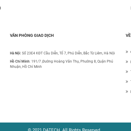
Đăng ký nhận thông báo:
VĂN PHÒNG GIAO DỊCH
VỀ
Hà Nội
: Số 23E4 KĐT Cầu Diễn, Tổ 7, Phú Diễn, Bắc Từ Liêm, Hà Nội
Hồ Chí Minh
:
191/7 ,Đường Hoàng Văn Thụ, Phường 8, Quận Phú
Nhuận, Hồ Chí Minh
© 2021 DATECH. All Rights Reserved.