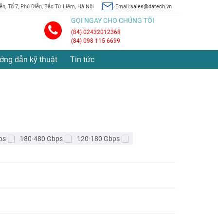
n, Tổ 7, Phú Diễn, Bắc Từ Liêm, Hà Nội
Email:
sales@datech.vn
GỌI NGAY CHO CHÚNG TÔI
(84) 02432012368
(84) 098 115 6699
ớng dẫn kỹ thuật
Tin tức
ps
180-480 Gbps
120-180 Gbps