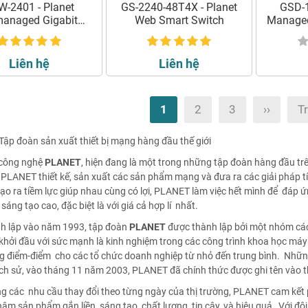
-2401 - Planet
GS-2240-48T4X - Planet
GSD-1
anaged Gigabit
Web Smart Switch
Managed
thernet Switch
Liên hệ
Liên hệ
1
2
3
››
T
ập đoàn sản xuất thiết bị mạng hàng đầu thế giới
công nghệ
PLANET
, hiện đang là một trong những tập đoàn hàng đầu trê
 PLANET thiết kế, sản xuất các sản phẩm mạng và đưa ra các giải pháp tíc
ạo ra tiềm lực giúp nhau cùng có lợi, PLANET làm việc hết mình để đáp 
sáng tạo cao, đặc biệt là với giá cả hợp lí nhất.
h lập vào năm 1993, tập đoàn
PLANET
được thành lập bởi một nhóm các
hởi đầu với sức mạnh là kinh nghiệm trong các công trình khoa học máy 
 điểm-điểm cho các tổ chức doanh nghiệp từ nhỏ đến trung bình. Nhữ
ịch sử, vào tháng 11 năm 2003, PLANET đã chính thức được ghi tên vào t
g các nhu cầu thay đổi theo từng ngày của thị trường, PLANET cam kết p
m sản phẩm gắn liền sáng tạo, chất lượng, tin cậy, và hiệu quả…Với đội