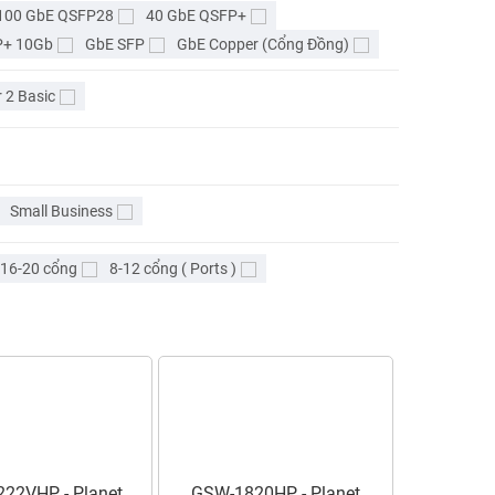
100 GbE QSFP28
40 GbE QSFP+
P+ 10Gb
GbE SFP
GbE Copper (Cổng Đồng)
 2 Basic
Small Business
16-20 cổng
8-12 cổng ( Ports )
22VHP - Planet
GSW-1820HP - Planet