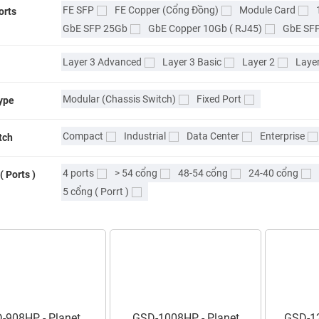
FE SFP
FE Copper (Cổng Đồng)
Module Card
orts
GbE SFP 25Gb
GbE Copper 10Gb ( RJ45)
GbE SF
Layer 3 Advanced
Layer 3 Basic
Layer 2
Layer
Modular (Chassis Switch)
Fixed Port
ype
Compact
Industrial
Data Center
Enterprise
tch
4 ports
> 54 cổng
48-54 cổng
24-40 cổng
( Ports )
5 cổng ( Porrt )
-908HP - Planet
GSD-1008HP - Planet
GSD-12