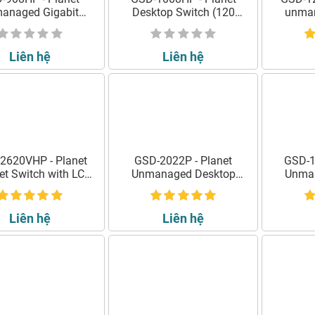
anaged Gigabit
Desktop Switch (120
unman
esktop Switch
watts)
Switc
Liên hệ
Liên hệ
2620VHP - Planet
GSD-2022P - Planet
GSD-1
et Switch with LCD
Unmanaged Desktop
Unman
PoE Monitor
Switch
Liên hệ
Liên hệ