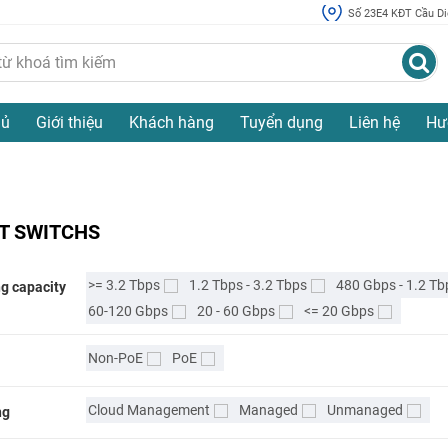
Số 23E4 KĐT Cầu Diễ
hủ
Giới thiệu
Khách hàng
Tuyển dụng
Liên hệ
Hư
T SWITCHS
>= 3.2 Tbps
1.2 Tbps - 3.2 Tbps
480 Gbps - 1.2 Tb
g capacity
60-120 Gbps
20 - 60 Gbps
<= 20 Gbps
Non-PoE
PoE
Cloud Management
Managed
Unmanaged
ng