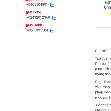
GSW
0865504891
Unm
E
Mr Công
02432012368
Ms.Oanh
0865935504
PLANET - T
Tập đoàn 
Protocol).
mục đích t
mang tính 
Được thàn
và hướng k
pháp mạng
mốc son l
Để đáp ứn
phương châ