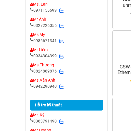
Ms. Lan
unm
0971156699
D
Mr Ánh
0327226056
Ms Mỹ
0986671341
Mr Liêm
0934304399
Ms.Thương
GSW-
0824889876
Ethern
Ms.Vân Anh
0942290940
Hỗ trợ kỹ thuật
Mr. Kỳ
0383791490
Mr Hoàng