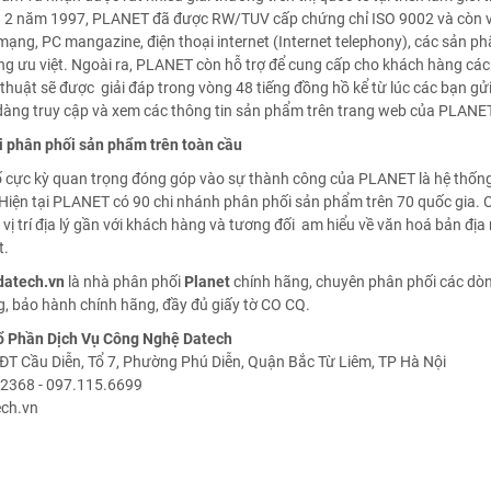
 2 năm 1997, PLANET đã được RW/TUV cấp chứng chỉ ISO 9002 và còn vin
mạng, PC mangazine, điện thoại internet (Internet telephony), các sản p
ng ưu việt. Ngoài ra, PLANET còn hỗ trợ để cung cấp cho khách hàng các
thuật sẽ được giải đáp trong vòng 48 tiếng đồng hồ kể từ lúc các bạn gử
 dàng truy cập và xem các thông tin sản phẩm trên trang web của PLANE
 phân phối sản phẩm trên toàn cầu
ố cực kỳ quan trọng đóng góp vào sự thành công của PLANET là hệ thốn
 Hiện tại PLANET có 90 chi nhánh phân phối sản phẩm trên 70 quốc gia. 
vị trí địa lý gần với khách hàng và tương đối am hiểu về văn hoá bản địa
t.
datech.vn
là nhà phân phối
Planet
chính hãng, chuyên phân phối các dò
, bảo hành chính hãng, đầy đủ giấy tờ CO CQ.
ổ Phần Dịch Vụ Công Nghệ Datech
ĐT Cầu Diễn, Tổ 7, Phường Phú Diễn, Quận Bắc Từ Liêm, TP Hà Nội
2368 - 097.115.6699
ch.vn