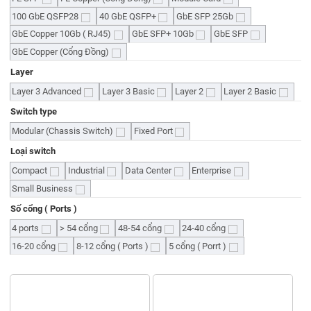
100 GbE QSFP28
40 GbE QSFP+
GbE SFP 25Gb
GbE Copper 10Gb ( RJ45)
GbE SFP+ 10Gb
GbE SFP
GbE Copper (Cổng Đồng)
Layer
Layer 3 Advanced
Layer 3 Basic
Layer 2
Layer 2 Basic
Switch type
Modular (Chassis Switch)
Fixed Port
Loại switch
Compact
Industrial
Data Center
Enterprise
Small Business
Số cổng ( Ports )
4 ports
> 54 cổng
48-54 cổng
24-40 cổng
16-20 cổng
8-12 cổng ( Ports )
5 cổng ( Porrt )