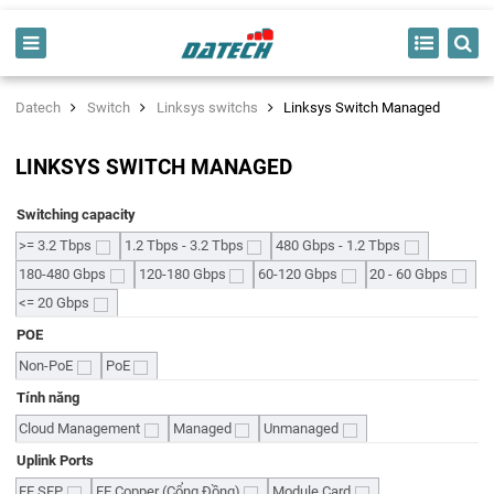
Datech
Switch
Linksys switchs
Linksys Switch Managed
LINKSYS SWITCH MANAGED
Switching capacity
>= 3.2 Tbps
1.2 Tbps - 3.2 Tbps
480 Gbps - 1.2 Tbps
180-480 Gbps
120-180 Gbps
60-120 Gbps
20 - 60 Gbps
<= 20 Gbps
POE
Non-PoE
PoE
Tính năng
Cloud Management
Managed
Unmanaged
Uplink Ports
FE SFP
FE Copper (Cổng Đồng)
Module Card