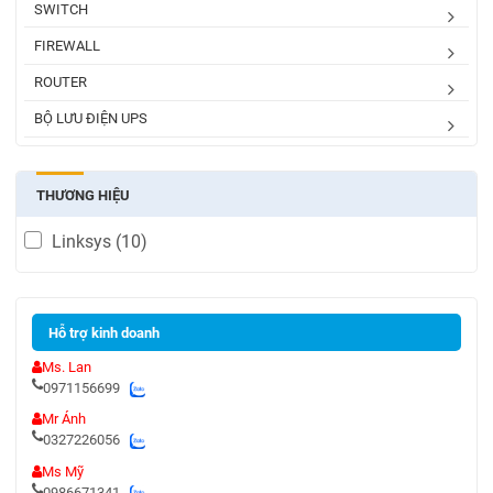
SWITCH
FIREWALL
ROUTER
BỘ LƯU ĐIỆN UPS
THƯƠNG HIỆU
Linksys
(10)
Hỗ trợ kinh doanh
Ms. Lan
0971156699
Mr Ánh
0327226056
Ms Mỹ
0986671341