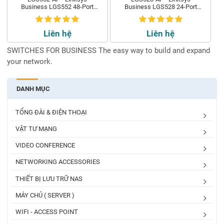
Business LGS552 48-Port
Business LGS528 24-Port
Gigabit Managed Switch
Gigabit Managed Switch
Liên hệ
Liên hệ
SWITCHES FOR BUSINESS The easy way to build and expand
your network.
DANH MỤC
TỔNG ĐÀI & ĐIỆN THOẠI
VẬT TƯ MẠNG
VIDEO CONFERENCE
NETWORKING ACCESSORIES
THIẾT BỊ LƯU TRỮ NAS
MÁY CHỦ ( SERVER )
WIFI - ACCESS POINT