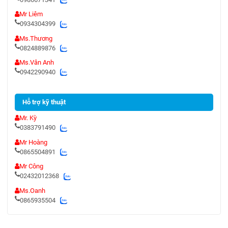
Mr Liêm
0934304399
Ms.Thương
0824889876
Ms.Vân Anh
0942290940
Hỗ trợ kỹ thuật
Mr. Kỳ
0383791490
Mr Hoàng
0865504891
Mr Công
02432012368
Ms.Oanh
0865935504