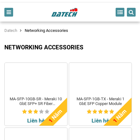
Datech
Networking Accessories
NETWORKING ACCESSORIES
MA-SFP-10GB-SR - Meraki 10
MA-SFP-1GB-TX - Meraki 1
GbE SFP+ SR Fiber
GbE SFP Copper Module
Transceiver
m
m
Liên hệ
Liên hệ
1
N
ă
1
N
ă