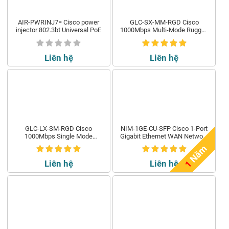
AIR-PWRINJ7= Cisco power
GLC-SX-MM-RGD Cisco
injector 802.3bt Universal PoE
1000Mbps Multi-Mode Rugged
SFP
Liên hệ
Liên hệ
GLC-LX-SM-RGD Cisco
NIM-1GE-CU-SFP Cisco 1-Port
1000Mbps Single Mode
Gigabit Ethernet WAN Network
Rugged SFP
Interface Module
m
Liên hệ
Liên hệ
1
N
ă