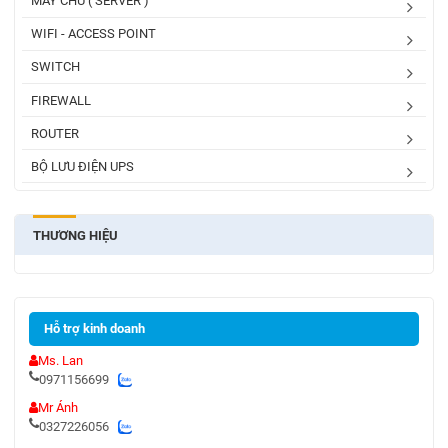
MÁY CHỦ ( SERVER )
WIFI - ACCESS POINT
SWITCH
FIREWALL
ROUTER
BỘ LƯU ĐIỆN UPS
THƯƠNG HIỆU
Hỗ trợ kinh doanh
Ms. Lan
0971156699
Mr Ánh
0327226056