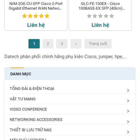
NIM-2GE-CU-SFP Cisco 2-Port
GLC-FE-100EX - Cisco
Gigabit Ethernet WAN Network
100BASE-EX SFP (40km)
Interface Module
Industrial
Liên hệ
Liên hệ
1
2
3
››
Trang cuối
Datech phân phối chính hãng phụ kiện Cisco, juniper, hpe,...
DANH MỤC
TỔNG ĐÀI & ĐIỆN THOẠI
VẬT TƯ MẠNG
VIDEO CONFERENCE
NETWORKING ACCESSORIES
THIẾT BỊ LƯU TRỮ NAS