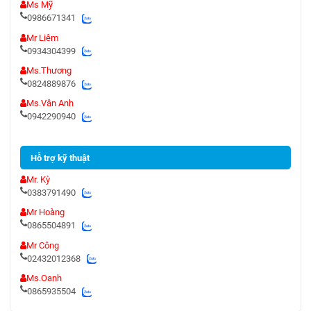
Ms Mỹ
0986671341
Mr Liêm
0934304399
Ms.Thương
0824889876
Ms.Vân Anh
0942290940
Hỗ trợ kỹ thuật
Mr. Kỳ
0383791490
Mr Hoàng
0865504891
Mr Công
02432012368
Ms.Oanh
0865935504