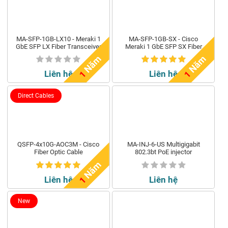
MA-SFP-1GB-LX10 - Meraki 1
MA-SFP-1GB-SX - Cisco
GbE SFP LX Fiber Transceiver
Meraki 1 GbE SFP SX Fiber
Transceiver
m
m
Liên hệ
Liên hệ
1
N
ă
1
N
ă
Direct Cables
QSFP-4x10G-AOC3M - Cisco
MA-INJ-6-US Multigigabit
Fiber Optic Cable
802.3bt PoE injector
m
Liên hệ
Liên hệ
1
N
ă
New