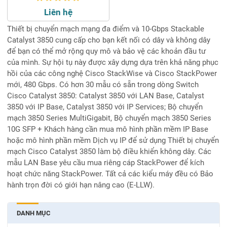
Liên hệ
Thiết bị chuyển mạch mạng đa điểm và 10-Gbps Stackable
Catalyst 3850 cung cấp cho bạn kết nối có dây và không dây
để bạn có thể mở rộng quy mô và bảo vệ các khoản đầu tư
của mình. Sự hội tụ này được xây dựng dựa trên khả năng phục
hồi của các công nghệ Cisco StackWise và Cisco StackPower
mới, 480 Gbps. Có hơn 30 mẫu có sẵn trong dòng Switch
Cisco Catalyst 3850: Catalyst 3850 với LAN Base, Catalyst
3850 với IP Base, Catalyst 3850 với IP Services; Bộ chuyển
mạch 3850 Series MultiGigabit, Bộ chuyển mạch 3850 Series
10G SFP + Khách hàng cần mua mô hình phần mềm IP Base
hoặc mô hình phần mềm Dịch vụ IP để sử dụng Thiết bị chuyển
mạch Cisco Catalyst 3850 làm bộ điều khiển không dây. Các
mẫu LAN Base yêu cầu mua riêng cáp StackPower để kích
hoạt chức năng StackPower. Tất cả các kiểu máy đều có Bảo
hành trọn đời có giới hạn nâng cao (E-LLW).
DANH MỤC