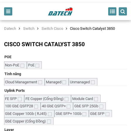
Datech
Switch
Switch Cisco
Cisco Switch Catalyst 3850
CISCO SWITCH CATALYST 3850
POE
Non-PoE
PoE
Tính năng
Cloud Management
Managed
Unmanaged
Uplink Ports
FE SFP
FE Copper (Cổng Đồng)
Module Card
100 GbE QSFP28
40 GbE QSFP+
GbE SFP 25Gb
GbE Copper 10Gb ( RJ45)
GbE SFP+ 10Gb
GbE SFP
GbE Copper (Cổng Đồng)
Layer