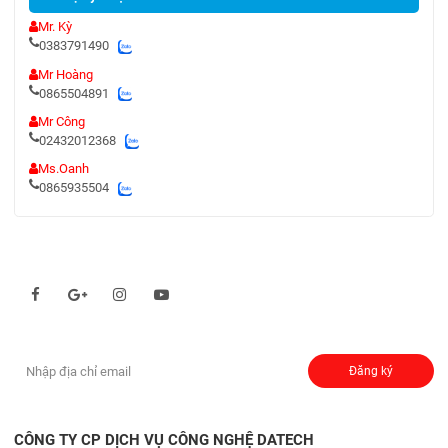
Mr. Kỳ
0383791490
Mr Hoàng
0865504891
Mr Công
02432012368
Ms.Oanh
0865935504
Theo dõi chúng tôi qua:
Đăng ký nhận thông báo:
Đăng ký
CÔNG TY CP DỊCH VỤ CÔNG NGHỆ DATECH