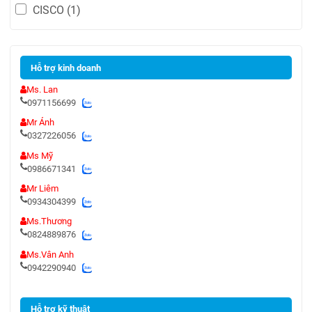
CISCO
(1)
Hỗ trợ kinh doanh
Ms. Lan
0971156699
Mr Ánh
0327226056
Ms Mỹ
0986671341
Mr Liêm
0934304399
Ms.Thương
0824889876
Ms.Vân Anh
0942290940
Hỗ trợ kỹ thuật