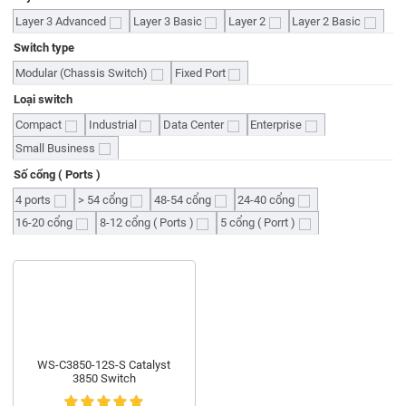
Layer 3 Advanced
Layer 3 Basic
Layer 2
Layer 2 Basic
Switch type
Modular (Chassis Switch)
Fixed Port
Loại switch
Compact
Industrial
Data Center
Enterprise
Small Business
Số cổng ( Ports )
4 ports
> 54 cổng
48-54 cổng
24-40 cổng
16-20 cổng
8-12 cổng ( Ports )
5 cổng ( Porrt )
WS-C3850-12S-S Catalyst
3850 Switch