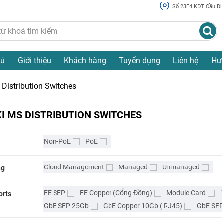
Số 23E4 KĐT Cầu Diễ
hủ
Giới thiệu
Khách hàng
Tuyển dụng
Liên hệ
Hư
Distribution Switches
I MS DISTRIBUTION SWITCHES
Non-PoE
PoE
Cloud Management
Managed
Unmanaged
ng
FE SFP
FE Copper (Cổng Đồng)
Module Card
orts
GbE SFP 25Gb
GbE Copper 10Gb ( RJ45)
GbE SF