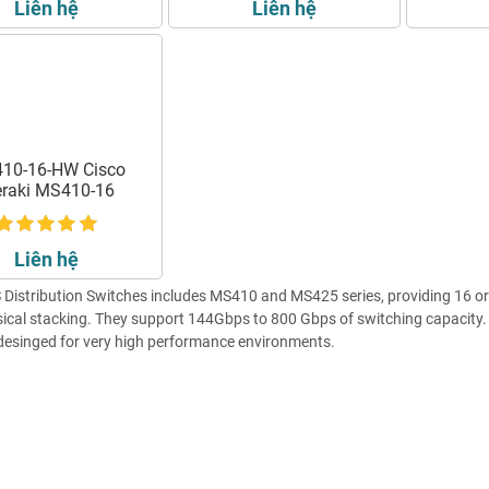
Liên hệ
Liên hệ
10-16-HW Cisco
raki MS410-16
Liên hệ
Distribution Switches includes MS410 and MS425 series, providing 16 o
ical stacking. They support 144Gbps to 800 Gbps of switching capacity
desinged for very high performance environments.