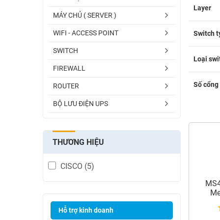
Layer
MÁY CHỦ ( SERVER )
WIFI - ACCESS POINT
Switch t
SWITCH
Loại swi
FIREWALL
Số cổng 
ROUTER
BỘ LƯU ĐIỆN UPS
THƯƠNG HIỆU
CISCO
(5)
MS4
Me
Hỗ trợ kinh doanh