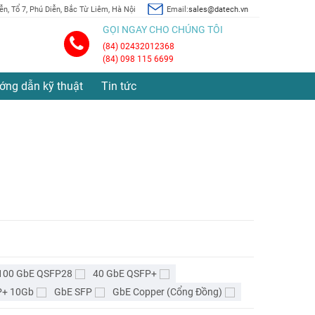
n, Tổ 7, Phú Diễn, Bắc Từ Liêm, Hà Nội
Email:
sales@datech.vn
GỌI NGAY CHO CHÚNG TÔI
(84) 02432012368
(84) 098 115 6699
ớng dẫn kỹ thuật
Tin tức
100 GbE QSFP28
40 GbE QSFP+
P+ 10Gb
GbE SFP
GbE Copper (Cổng Đồng)