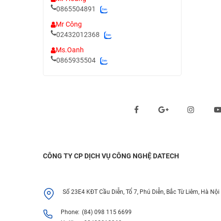
0865504891
Mr Công
02432012368
Ms.Oanh
0865935504
Theo dõi chúng tôi qua:
CÔNG TY CP DỊCH VỤ CÔNG NGHỆ DATECH
Số 23E4 KĐT Cầu Diễn, Tổ 7, Phú Diễn, Bắc Từ Liêm, Hà Nội
Phone:
(84) 098 115 6699