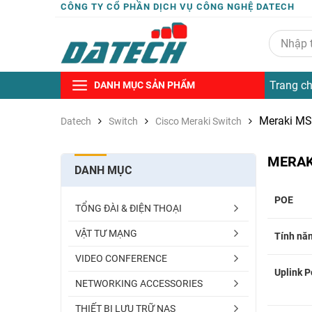
CÔNG TY CỔ PHẦN DỊCH VỤ CÔNG NGHỆ DATECH
Trang c
DANH MỤC SẢN PHẨM
Meraki MS 
Datech
Switch
Cisco Meraki Switch
MERAK
DANH MỤC
POE
TỔNG ĐÀI & ĐIỆN THOẠI
VẬT TƯ MẠNG
Tính nă
VIDEO CONFERENCE
Uplink P
NETWORKING ACCESSORIES
THIẾT BỊ LƯU TRỮ NAS