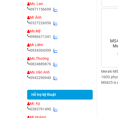
Ms. Lan
0971156699
Mr Ánh
0327226056
Ms Mỹ
0986671341
MS4
Mr Liêm
Me
0934304399
Ms.Thương
0824889876
Meraki MS 
Ms.Vân Anh
160G phys
0942290940
MS425 is 
Hỗ trợ kỹ thuật
Mr. Kỳ
0383791490
Mr Hoàng