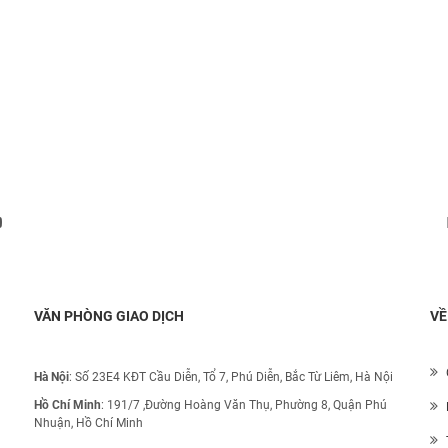
Đăng ký nhận thông báo:
VĂN PHÒNG GIAO DỊCH
VỀ
Hà Nội
: Số 23E4 KĐT Cầu Diễn, Tổ 7, Phú Diễn, Bắc Từ Liêm, Hà Nội
Hồ Chí Minh
:
191/7 ,Đường Hoàng Văn Thụ, Phường 8, Quận Phú
Nhuận, Hồ Chí Minh