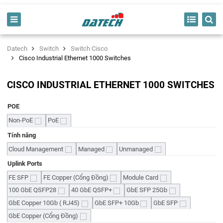
Datech
Switch
Switch Cisco
Cisco Industrial Ethernet 1000 Switches
CISCO INDUSTRIAL ETHERNET 1000 SWITCHES
POE
Non-PoE
PoE
Tính năng
Cloud Management
Managed
Unmanaged
Uplink Ports
FE SFP
FE Copper (Cổng Đồng)
Module Card
100 GbE QSFP28
40 GbE QSFP+
GbE SFP 25Gb
GbE Copper 10Gb ( RJ45)
GbE SFP+ 10Gb
GbE SFP
GbE Copper (Cổng Đồng)