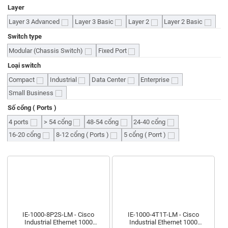
Layer
Layer 3 Advanced
Layer 3 Basic
Layer 2
Layer 2 Basic
Switch type
Modular (Chassis Switch)
Fixed Port
Loại switch
Compact
Industrial
Data Center
Enterprise
Small Business
Số cổng ( Ports )
4 ports
> 54 cổng
48-54 cổng
24-40 cổng
16-20 cổng
8-12 cổng ( Ports )
5 cổng ( Porrt )
IE-1000-8P2S-LM - Cisco
IE-1000-4T1T-LM - Cisco
Industrial Ethernet 1000
Industrial Ethernet 1000