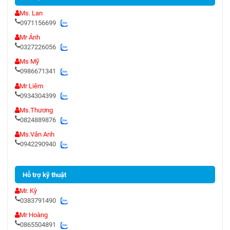
Ms. Lan
0971156699
Mr Ánh
0327226056
Ms Mỹ
0986671341
Mr Liêm
0934304399
Ms.Thương
0824889876
Ms.Vân Anh
0942290940
Hỗ trợ kỹ thuật
Mr. Kỳ
0383791490
Mr Hoàng
0865504891