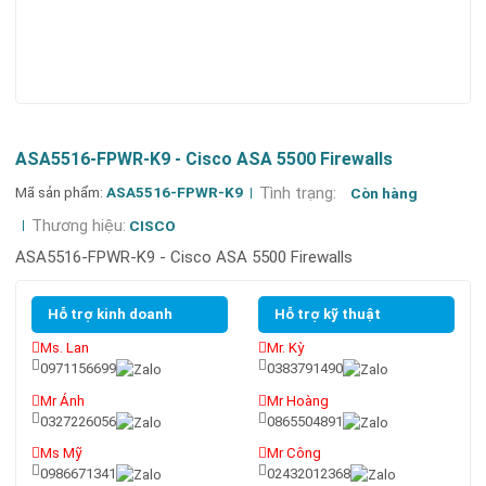
ASA5516-FPWR-K9 - Cisco ASA 5500 Firewalls
Mã sản phẩm:
ASA5516-FPWR-K9
Tình trạng:
Còn hàng
Thương hiệu:
CISCO
ASA5516-FPWR-K9 - Cisco ASA 5500 Firewalls
Hỗ trợ kinh doanh
Hỗ trợ kỹ thuật
Ms. Lan
Mr. Kỳ
0971156699
0383791490
Mr Ánh
Mr Hoàng
0327226056
0865504891
Ms Mỹ
Mr Công
0986671341
02432012368