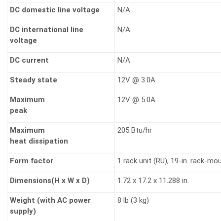
DC domestic line voltage
N/A
DC international line
N/A
voltage
DC current
N/A
Steady state
12V @ 3.0A
Maximum
12V @ 5.0A
peak
Maximum
205 Btu/hr
heat dissipation
Form factor
1 rack unit (RU), 19-in. rack-mo
Dimensions(H x W x D
)
1.72 x 17.2 x 11.288 in.
Weight (with AC power
8 lb (3 kg)
supply)