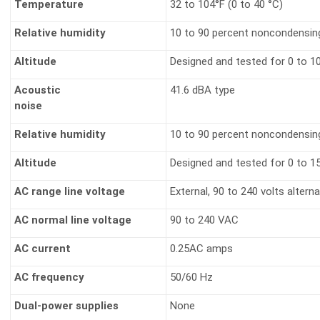
Temperature
32 to 104°F (0 to 40 °C)
Relative humidity
10 to 90 percent noncondensin
Altitude
Designed and tested for 0 to 1
Acoustic
41.6 dBA type
noise
Relative humidity
10 to 90 percent noncondensin
Altitude
Designed and tested for 0 to 1
AC range line voltage
External, 90 to 240 volts altern
AC normal line voltage
90 to 240 VAC
AC current
0.25AC amps
AC frequency
50/60 Hz
Dual-power supplies
None