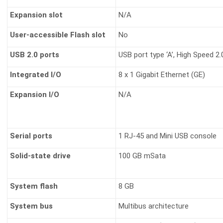
Expansion slot
N/A
User-accessible Flash slot
No
USB 2.0 ports
USB port type ‘A’, High Speed 2.
Integrated I/O
8 x 1 Gigabit Ethernet (GE)
Expansion I/O
N/A
Serial ports
1 RJ-45 and Mini USB console
Solid-state drive
100 GB mSata
System flash
8 GB
System bus
Multibus architecture