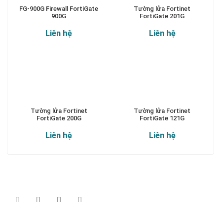
FG-900G Firewall FortiGate
Tường lửa Fortinet
900G
FortiGate 201G
Liên hệ
Liên hệ
Tường lửa Fortinet
Tường lửa Fortinet
FortiGate 200G
FortiGate 121G
Liên hệ
Liên hệ
Theo dõi chúng tôi qua:
Đăng ký nhận thông báo: