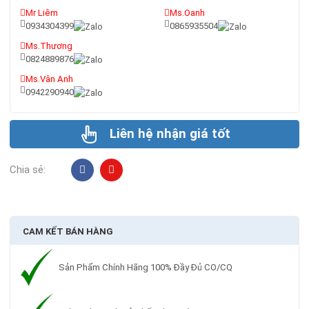
Mr Liêm
Ms.Oanh
0934304399
0865935504
Ms.Thương
0824889876
Ms.Vân Anh
0942290940
Liên hệ nhận giá tốt
Chia sẻ:
CAM KẾT BÁN HÀNG
Sản Phẩm Chính Hãng 100% Đầy Đủ CO/CQ