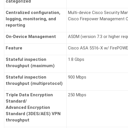
categorized
Centralized configuration,
Multi-device Cisco Security Ma
logging, monitoring, and
Cisco Firepower Management C
reporting
On-Device Management
ASDM (version 7.3 or higher req
Feature
Cisco ASA 5516-X w/ FirePOWE
Stateful inspection
1.8 Gbps
throughput (maximum)
Stateful inspection
900 Mbps
throughput (multiprotocol)
Triple Data Encryption
250 Mbps
Standard/
Advanced Encryption
Standard (3DES/AES) VPN
throughput