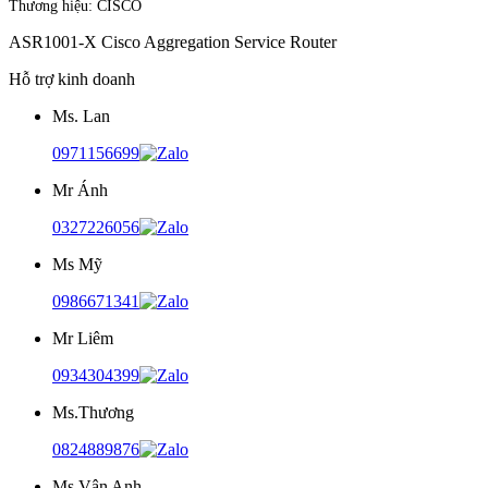
Thương hiệu:
CISCO
ASR1001-X Cisco Aggregation Service Router
Hỗ trợ kinh doanh
Ms. Lan
0971156699
Mr Ánh
0327226056
Ms Mỹ
0986671341
Mr Liêm
0934304399
Ms.Thương
0824889876
Ms.Vân Anh