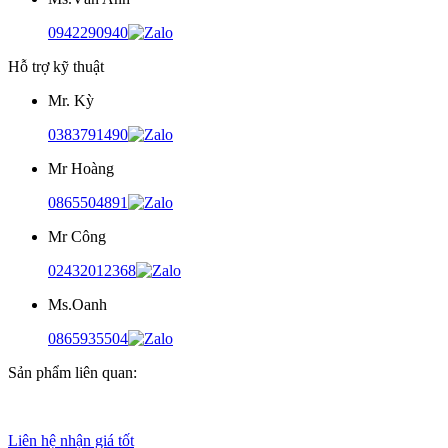
0942290940
Hỗ trợ kỹ thuật
Mr. Kỳ
0383791490
Mr Hoàng
0865504891
Mr Công
02432012368
Ms.Oanh
0865935504
Sản phẩm liên quan:
Liên hệ nhận giá tốt