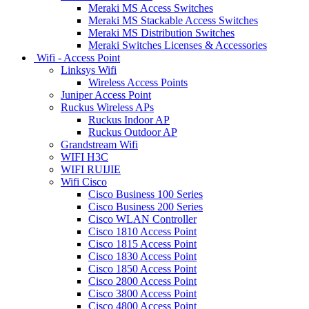
Meraki MS Access Switches
Meraki MS Stackable Access Switches
Meraki MS Distribution Switches
Meraki Switches Licenses & Accessories
Wifi - Access Point
Linksys Wifi
Wireless Access Points
Juniper Access Point
Ruckus Wireless APs
Ruckus Indoor AP
Ruckus Outdoor AP
Grandstream Wifi
WIFI H3C
WIFI RUIJIE
Wifi Cisco
Cisco Business 100 Series
Cisco Business 200 Series
Cisco WLAN Controller
Cisco 1810 Access Point
Cisco 1815 Access Point
Cisco 1830 Access Point
Cisco 1850 Access Point
Cisco 2800 Access Point
Cisco 3800 Access Point
Cisco 4800 Access Point