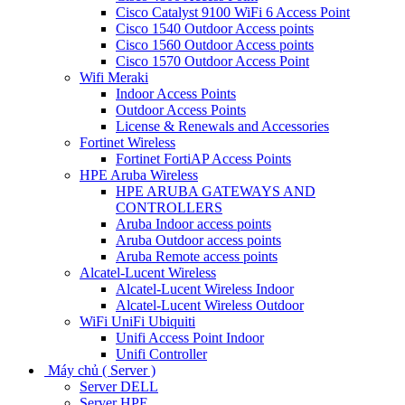
Cisco Catalyst 9100 WiFi 6 Access Point
Cisco 1540 Outdoor Access points
Cisco 1560 Outdoor Access points
Cisco 1570 Outdoor Access Point
Wifi Meraki
Indoor Access Points
Outdoor Access Points
License & Renewals and Accessories
Fortinet Wireless
Fortinet FortiAP Access Points
HPE Aruba Wireless
HPE ARUBA GATEWAYS AND
CONTROLLERS
Aruba Indoor access points
Aruba Outdoor access points
Aruba Remote access points
Alcatel-Lucent Wireless
Alcatel-Lucent Wireless Indoor
Alcatel-Lucent Wireless Outdoor
WiFi UniFi Ubiquiti
Unifi Access Point Indoor
Unifi Controller
Máy chủ ( Server )
Server DELL
Server HPE