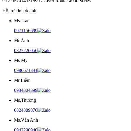
C1-CISCO4331/K9 - Cisco Router 4000 Series
Hỗ trợ kinh doanh
Ms. Lan
0971156699
Mr Ánh
0327226056
Ms Mỹ
0986671341
Mr Liêm
0934304399
Ms.Thương
0824889876
Ms.Vân Anh
0942290940