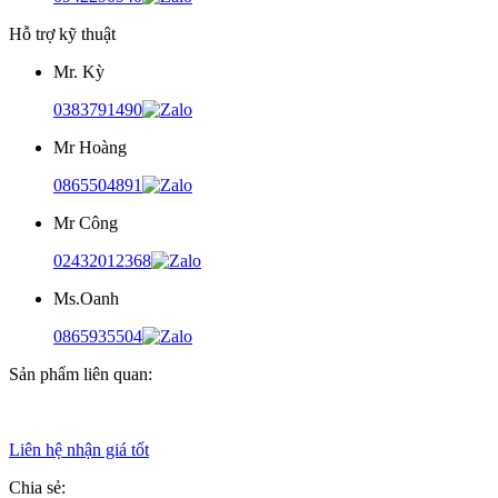
Hỗ trợ kỹ thuật
Mr. Kỳ
0383791490
Mr Hoàng
0865504891
Mr Công
02432012368
Ms.Oanh
0865935504
Sản phẩm liên quan:
Liên hệ nhận giá tốt
Chia sẻ: