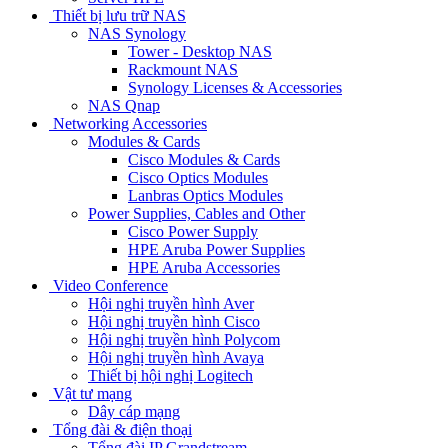
Thiết bị lưu trữ NAS
NAS Synology
Tower - Desktop NAS
Rackmount NAS
Synology Licenses & Accessories
NAS Qnap
Networking Accessories
Modules & Cards
Cisco Modules & Cards
Cisco Optics Modules
Lanbras Optics Modules
Power Supplies, Cables and Other
Cisco Power Supply
HPE Aruba Power Supplies
HPE Aruba Accessories
Video Conference
Hội nghị truyền hình Aver
Hội nghị truyền hình Cisco
Hội nghị truyền hình Polycom
Hội nghị truyền hình Avaya
Thiết bị hội nghị Logitech
Vật tư mạng
Dây cáp mạng
Tổng đài & điện thoại
Tổng đài IP Grandstream