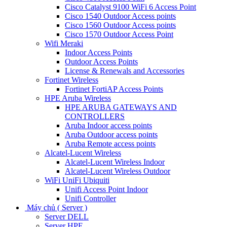
Cisco Catalyst 9100 WiFi 6 Access Point
Cisco 1540 Outdoor Access points
Cisco 1560 Outdoor Access points
Cisco 1570 Outdoor Access Point
Wifi Meraki
Indoor Access Points
Outdoor Access Points
License & Renewals and Accessories
Fortinet Wireless
Fortinet FortiAP Access Points
HPE Aruba Wireless
HPE ARUBA GATEWAYS AND
CONTROLLERS
Aruba Indoor access points
Aruba Outdoor access points
Aruba Remote access points
Alcatel-Lucent Wireless
Alcatel-Lucent Wireless Indoor
Alcatel-Lucent Wireless Outdoor
WiFi UniFi Ubiquiti
Unifi Access Point Indoor
Unifi Controller
Máy chủ ( Server )
Server DELL
Server HPE