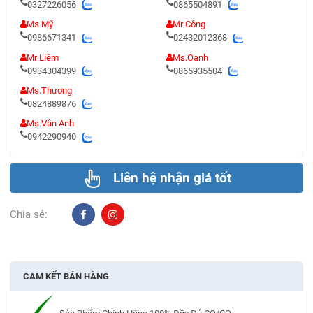
0327226056
0865504891
Ms Mỹ
Mr Công
0986671341
02432012368
Mr Liêm
Ms.Oanh
0934304399
0865935504
Ms.Thương
0824889876
Ms.Vân Anh
0942290940
Liên hệ nhận giá tốt
Chia sẻ:
CAM KẾT BÁN HÀNG