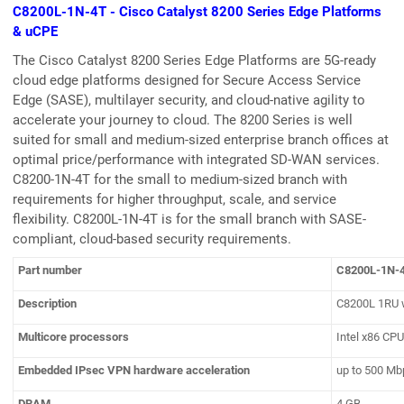
C8200L-1N-4T - Cisco Catalyst 8200 Series Edge Platforms
& uCPE
The Cisco Catalyst 8200 Series Edge Platforms are 5G-ready
cloud edge platforms designed for Secure Access Service
Edge (SASE), multilayer security, and cloud-native agility to
accelerate your journey to cloud. The 8200 Series is well
suited for small and medium-sized enterprise branch offices at
optimal price/performance with integrated SD-WAN services.
C8200-1N-4T for the small to medium-sized branch with
requirements for higher throughput, scale, and service
flexibility. C8200L-1N-4T is for the small branch with SASE-
compliant, cloud-based security requirements.
Part number
C8200L-1N-
Description
C8200L 1RU w
Multicore processors
Intel x86 CP
Embedded IPsec VPN hardware acceleration
up to 500 Mbp
DRAM
4 GB