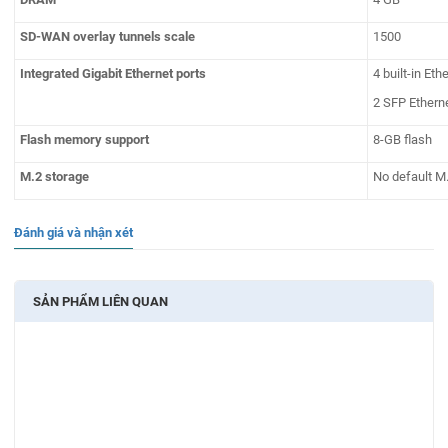
SD-WAN overlay tunnels scale
1500
Integrated Gigabit Ethernet ports
4 built-in Et
2 SFP Etherne
Flash memory support
8-GB flash
M.2 storage
No default M
Đánh giá và nhận xét
SẢN PHẨM LIÊN QUAN