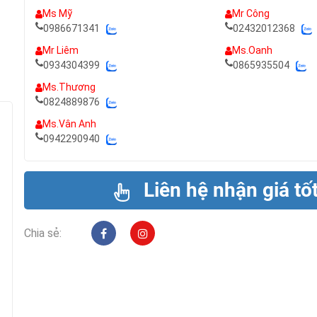
Ms Mỹ
Mr Công
0986671341
02432012368
Mr Liêm
Ms.Oanh
0934304399
0865935504
Ms.Thương
0824889876
Ms.Vân Anh
0942290940
Liên hệ nhận giá tố
Chia sẻ: