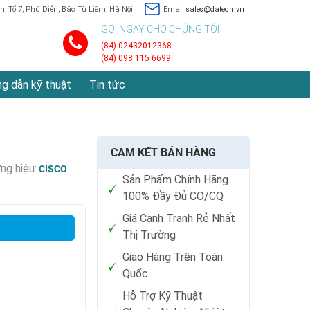
, Tổ 7, Phú Diễn, Bắc Từ Liêm, Hà Nội
Email:
sales@datech.vn
GỌI NGAY CHO CHÚNG TÔI
(84) 02432012368
(84) 098 115 6699
g dẫn kỹ thuật
Tin tức
CAM KẾT BÁN HÀNG
ng hiệu:
CISCO
Sản Phẩm Chính Hãng
100% Đầy Đủ CO/CQ
Giá Cạnh Tranh Rẻ Nhất
Thị Trường
Giao Hàng Trên Toàn
Quốc
Hỗ Trợ Kỹ Thuật