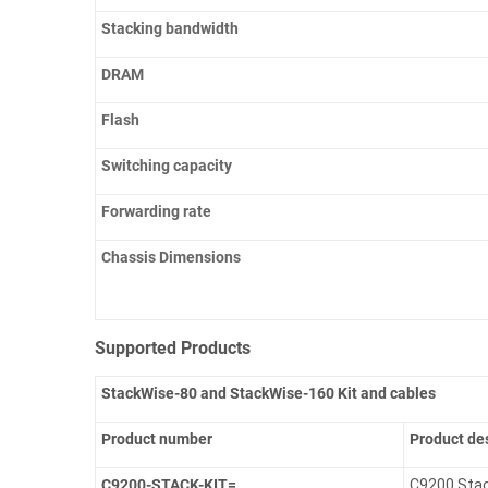
Stacking bandwidth
DRAM
Flash
Switching capacity
Forwarding rate
Chassis Dimensions
Supported Products
StackWise-80 and StackWise-160 Kit and cables
Product number
Product de
C9200-STACK-KIT=
C9200 Stac