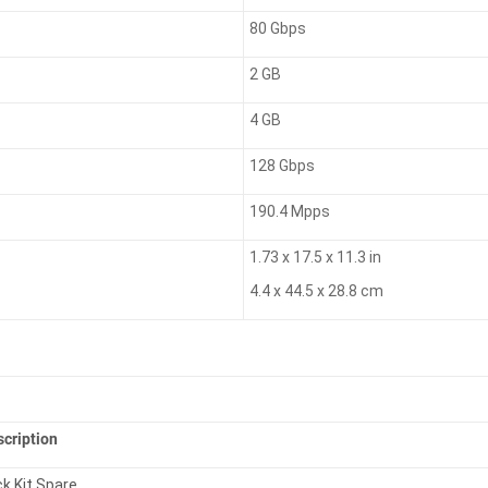
80 Gbps
2 GB
4 GB
128 Gbps
190.4 Mpps
1.73 x 17.5 x 11.3 in
4.4 x 44.5 x 28.8 cm
scription
k Kit Spare