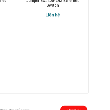
rnet
Juniper EX4400-24X Ethernet
Switch
Liên hệ