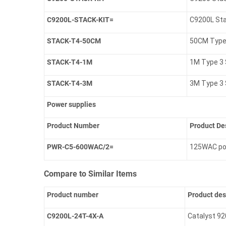
C9200L-STACK-KIT=
C9200L Sta
STACK-T4-50CM
50CM Type 
STACK-T4-1M
1M Type 3 
STACK-T4-3M
3M Type 3 
Power supplies
Product Number
Product De
PWR-C5-600WAC/2=
125WAC po
Compare to Similar Items
Product number
Product des
C9200L-24T-4X-A
Catalyst 92