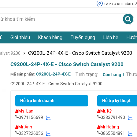
Số 23E4 KĐT Cầu Diễn
ủ
Giới thiệu
Khách hàng
Tuyển dụng
Liên hệ
Hướn
C9200L-24P-4X-E - Cisco Switch Catalyst 9200
alyst 9200
C9200L-24P-4X-E - Cisco Switch Catalyst 9200
Mã sản phẩm:
C9200L-24P-4X-E
Tình trạng:
Thươ
Còn hàng
C9200L-24P-4X-E - Cisco Switch Catalyst 9200
Hỗ trợ kinh doanh
Hỗ trợ kỹ thuật
Ms. Lan
Mr. Kỳ
0971156699
0383791490
Mr Ánh
Mr Hoàng
0327226056
0865504891