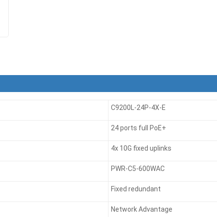
C9200L-24P-4X-E
24 ports full PoE+
4x 10G fixed uplinks
PWR-C5-600WAC
Fixed redundant
Network Advantage