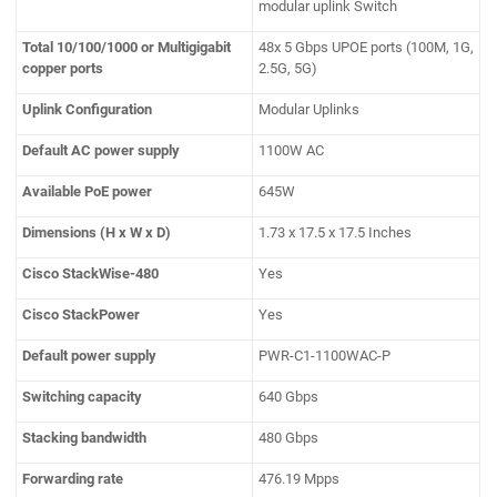
modular uplink Switch
Total 10/100/1000 or Multigigabit
48x 5 Gbps UPOE ports (100M, 1G,
copper ports
2.5G, 5G)
Uplink Configuration
Modular Uplinks
Default AC power supply
1100W AC
Available PoE power
645W
Dimensions (H x W x D)
1.73 x 17.5 x 17.5 Inches
Cisco StackWise-480
Yes
Cisco StackPower
Yes
Default power supply
PWR-C1-1100WAC-P
Switching capacity
640 Gbps
Stacking bandwidth
480 Gbps
Forwarding rate
476.19 Mpps