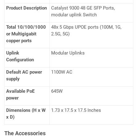
Product Description
Catalyst 9300 48 GE SFP Ports,
modular uplink Switch
Total 10/100/1000
48x 5 Gbps UPOE ports (100M, 1G,
or Multigigabit
2.5G, 5G)
copper ports
Uplink
Modular Uplinks
Configuration
Default AC power
1100W AC
supply
Available PoE
645W
power
Dimensions (H x W
1.73 x 17.5 x 17.5 Inches
x D)
The Accessories