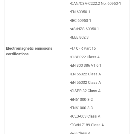
•CAN/CSA-C222.2 No. 60950-1
•EN 60950-1
•IEC 60950-1
•AS/NZS 60950.1
•IEEE 802.3
Electromagnetic emissions
•47 CFR Part 15
certifications
•CISPR22 Class A
•EN 300 386 V1.6.1
•EN 55022 Class A
•EN 55032 Class A
•CISPR 32 Class A
•EN61000-3-2
•EN61000-3-3
•ICES-003 Class A
•TCVN 7189 Class A
•V-3 Class A