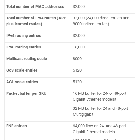
Total number of MAC addresses
32,000
Total number of IPv4 routes (ARP
32,000 (24,000 direct routes and
plus learned routes)
8000 indirect routes)
IPv4 routing entries
32,000
IPv6 routing entries
16,000
Multicast routing scale
8000
QoS scale entries
5120
ACL scale entries
5120
Packet buffer per SKU
16 MB buffer for 24- or 48-port
Gigabit Ethernet modelst
32 MB buffer for 24 and 48-port
Multigigabit
FNF entries
64,000 flow on 24- and 48-port
Gigabit Ethernet models