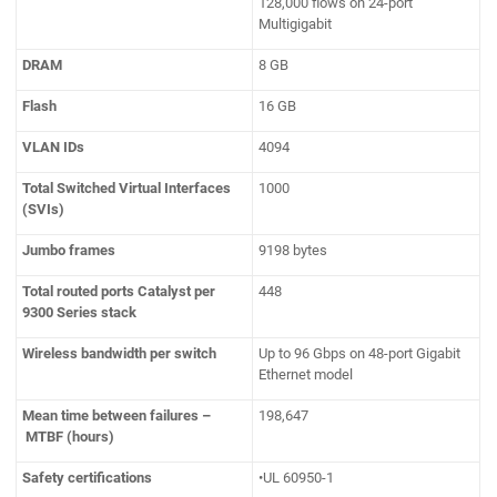
128,000 flows on 24-port
Multigigabit
DRAM
8 GB
Flash
16 GB
VLAN IDs
4094
Total Switched Virtual Interfaces
1000
(SVIs)
Jumbo frames
9198 bytes
Total routed ports Catalyst per
448
9300 Series stack
Wireless bandwidth per switch
Up to 96 Gbps on 48-port Gigabit
Ethernet model
Mean time between failures –
198,647
MTBF (hours)
Safety certifications
•UL 60950-1