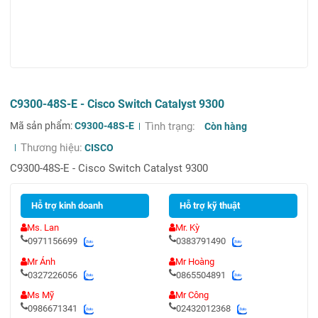
C9300-48S-E - Cisco Switch Catalyst 9300
Mã sản phẩm:
C9300-48S-E
Tình trạng:
Còn hàng
Thương hiệu:
CISCO
C9300-48S-E - Cisco Switch Catalyst 9300
Hỗ trợ kinh doanh
Hỗ trợ kỹ thuật
Ms. Lan
Mr. Kỳ
0971156699
0383791490
Mr Ánh
Mr Hoàng
0327226056
0865504891
Ms Mỹ
Mr Công
0986671341
02432012368