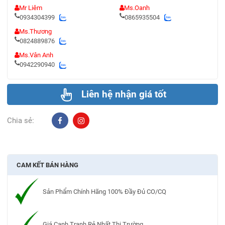
Mr Liêm
Ms.Oanh
0934304399
0865935504
Ms.Thương
0824889876
Ms.Vân Anh
0942290940
Liên hệ nhận giá tốt
Chia sẻ:
CAM KẾT BÁN HÀNG
Sản Phẩm Chính Hãng 100% Đầy Đủ CO/CQ
Giá Cạnh Tranh Rẻ Nhất Thị Trường