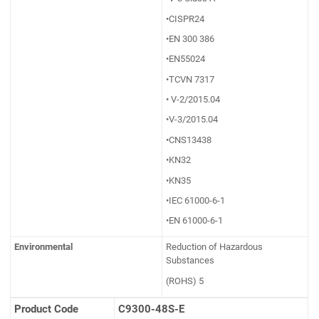
•CISPR24
•EN 300 386
•EN55024
•TCVN 7317
• V-2/2015.04
•V-3/2015.04
•CNS13438
•KN32
•KN35
•IEC 61000-6-1
•EN 61000-6-1
Environmental
Reduction of Hazardous
Substances
(ROHS) 5
Product Code
C9300-48
S
-
E