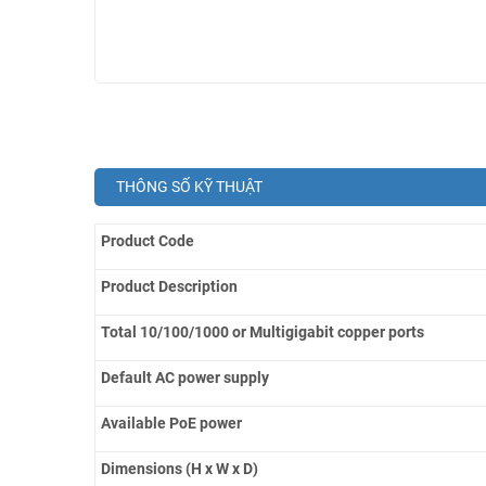
THÔNG SỐ KỸ THUẬT
Product Code
Product Description
Total 10/100/1000 or Multigigabit copper ports
Default AC power supply
Available PoE power
Dimensions (H x W x D)