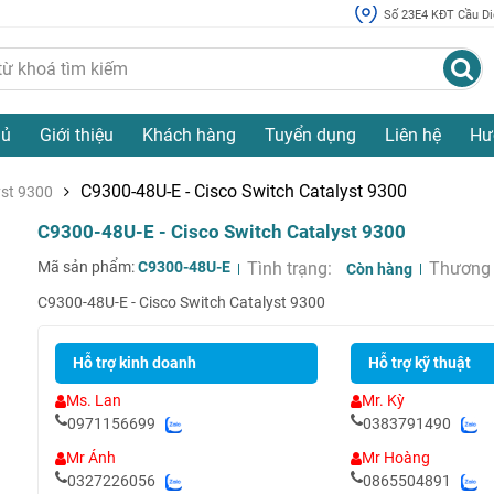
Số 23E4 KĐT Cầu Diễ
hủ
Giới thiệu
Khách hàng
Tuyển dụng
Liên hệ
Hư
C9300-48U-E - Cisco Switch Catalyst 9300
yst 9300
C9300-48U-E - Cisco Switch Catalyst 9300
Mã sản phẩm:
C9300-48U-E
Tình trạng:
Thương 
Còn hàng
C9300-48U-E - Cisco Switch Catalyst 9300
Hỗ trợ kinh doanh
Hỗ trợ kỹ thuật
Ms. Lan
Mr. Kỳ
0971156699
0383791490
Mr Ánh
Mr Hoàng
0327226056
0865504891