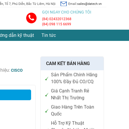
n, Tổ 7, Phú Diễn, Bắc Từ Liêm, Hà Nội
Email:
sales@datech.vn
GỌI NGAY CHO CHÚNG TÔI
(84) 02432012368
(84) 098 115 6699
ớng dẫn kỹ thuật
Tin tức
CAM KẾT BÁN HÀNG
hiệu:
CISCO
Sản Phẩm Chính Hãng
100% Đầy Đủ CO/CQ
Giá Cạnh Tranh Rẻ
Nhất Thị Trường
Giao Hàng Trên Toàn
Quốc
Hỗ Trợ Kỹ Thuật