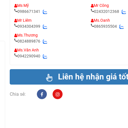
Ms Mỹ
Mr Công
0986671341
02432012368
Mr Liêm
Ms.Oanh
0934304399
0865935504
Ms.Thương
0824889876
Ms.Vân Anh
0942290940
Liên hệ nhận giá tố
Chia sẻ: