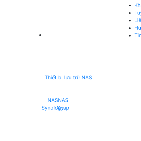
Kh
Tu
Li
Hư
Ti
Thiết bị lưu trữ NAS
NAS
NAS
Synology
Qnap