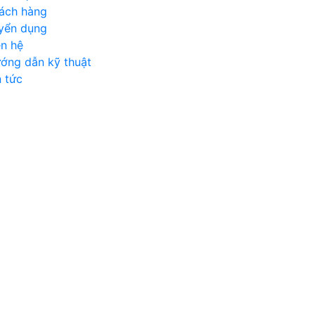
ách hàng
yển dụng
ên hệ
ớng dẫn kỹ thuật
n tức