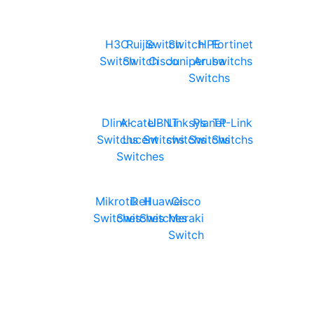
H3C
Ruijie
Switch
Switch
HPE
Fortinet
Switch
Switch
Cisco
Juniper
Aruba
switchs
Switchs
Dlink-
Alcatel-
UBNT
Linksys
Planet
TP-Link
Switchs
Lucent
Switchs
switchs
Switchs
Switchs
Switches
Mikrotik
Dell
Huawei
Cisco
Switches
Switches
Switches
Meraki
Switch