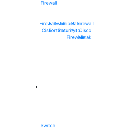
Firewall
Firewall
Firewall
Juniper
Palo
Firewall
Cisco
Fortinet
Security
Alto
Cisco
Firewalls
Meraki
Switch