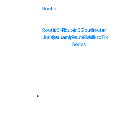
Router
Router
UBNT
Router
H3C
Router
Router
Linksys
Router
Juniper
Router
Cisco
MikroTik
Series