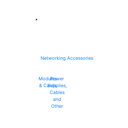
Networking Accessories
Modules
Power
& Cards
Supplies,
Cables
and
Other