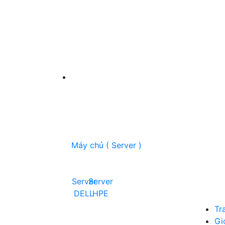
Máy chủ ( Server )
Server
Server
DELL
HPE
Tr
Gi