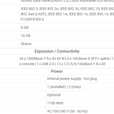
Access Data Plane (UADP) 2.0, Cisco StackWise-320 techn
IEEE 802.3, IEEE 802.3u, IEEE 802.3z, IEEE 802.1D, IEEE 80
802.3ad (LACP), IEEE 802.1w, IEEE 802.1x, IEEE 802.1s, IE
Fi CERTIFIED 6
8 GB
16 GB
Status
Expansion / Connectivity
36 x 1000Base-T RJ-45 60 W ¦ 4 x 10GBase-X SFP+ uplink ¦ 1
x console ¦ 1 x USB 2.0 ¦ 12 x 1/2.5/5/10GBase-T RJ-45
Power
Internal power supply - hot-plug
1 (installed) / 2 (max)
Optional
1100 Watt
AC 100-240 V (50 - 60 Hz)