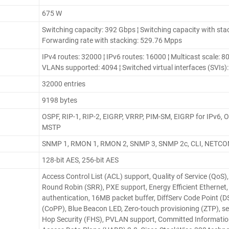
675 W
Switching capacity: 392 Gbps ¦ Switching capacity with sta
Forwarding rate with stacking: 529.76 Mpps
IPv4 routes: 32000 ¦ IPv6 routes: 16000 ¦ Multicast scale: 80
VLANs supported: 4094 ¦ Switched virtual interfaces (SVIs)
32000 entries
9198 bytes
OSPF, RIP-1, RIP-2, EIGRP, VRRP, PIM-SM, EIGRP for IPv6, 
MSTP
SNMP 1, RMON 1, RMON 2, SNMP 3, SNMP 2c, CLI, NETCON
128-bit AES, 256-bit AES
Access Control List (ACL) support, Quality of Service (Qo
Round Robin (SRR), PXE support, Energy Efficient Ethernet, 
authentication, 16MB packet buffer, DiffServ Code Point (
(CoPP), Blue Beacon LED, Zero-touch provisioning (ZTP), se
Hop Security (FHS), PVLAN support, Committed Information 