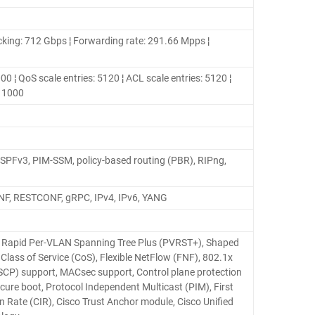
cking: 712 Gbps ¦ Forwarding rate: 291.66 Mpps ¦
00 ¦ QoS scale entries: 5120 ¦ ACL scale entries: 5120 ¦
: 1000
OSPFv3, PIM-SSM, policy-based routing (PBR), RIPng,
F, RESTCONF, gRPC, IPv4, IPv6, YANG
S), Rapid Per-VLAN Spanning Tree Plus (PVRST+), Shaped
Class of Service (CoS), Flexible NetFlow (FNF), 802.1x
DSCP) support, MACsec support, Control plane protection
cure boot, Protocol Independent Multicast (PIM), First
Rate (CIR), Cisco Trust Anchor module, Cisco Unified