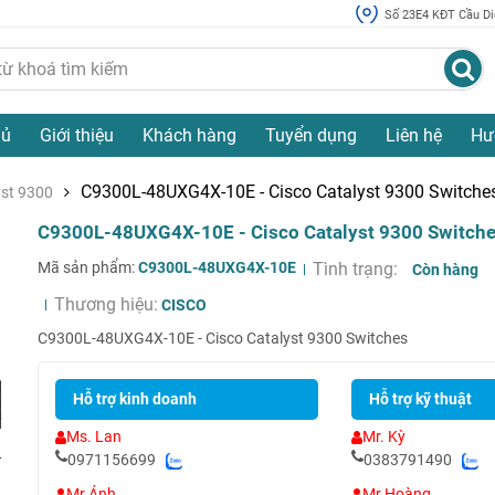
Số 23E4 KĐT Cầu Diễ
hủ
Giới thiệu
Khách hàng
Tuyển dụng
Liên hệ
Hư
C9300L-48UXG4X-10E - Cisco Catalyst 9300 Switche
yst 9300
C9300L-48UXG4X-10E - Cisco Catalyst 9300 Switch
Mã sản phẩm:
C9300L-48UXG4X-10E
Tình trạng:
Còn hàng
Thương hiệu:
CISCO
C9300L-48UXG4X-10E - Cisco Catalyst 9300 Switches
Hỗ trợ kinh doanh
Hỗ trợ kỹ thuật
Ms. Lan
Mr. Kỳ
0971156699
0383791490
Mr Ánh
Mr Hoàng