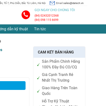
n, Tổ 7, Phú Diễn, Bắc Từ Liêm, Hà Nội
Email:
sales@datech.vn
GỌI NGAY CHO CHÚNG TÔI
(84) 02432012368
(84) 098 115 6699
ớng dẫn kỹ thuật
Tin tức
s
es
CAM KẾT BÁN HÀNG
Sản Phẩm Chính Hãng
100% Đầy Đủ CO/CQ
Giá Cạnh Tranh Rẻ
Nhất Thị Trường
Giao Hàng Trên Toàn
Quốc
Hỗ Trợ Kỹ Thuật