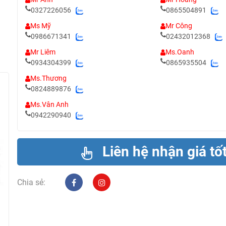
0327226056
0865504891
Ms Mỹ
Mr Công
0986671341
02432012368
Mr Liêm
Ms.Oanh
0934304399
0865935504
Ms.Thương
0824889876
Ms.Vân Anh
0942290940
Liên hệ nhận giá tố
Chia sẻ: