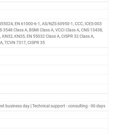
EN55024, EN 61000-6-1, AS/NZS 60950-1, CCC, ICES-003
S 3548 Class A, BSMI Class A, VCCI Class A, CNS 13438,
, KN32, KN35, EN 55032 Class A, CISPR 32 Class A,
 A, TCVN 7317, CISPR 35
ext business day ¦ Technical support - consulting - 90 days