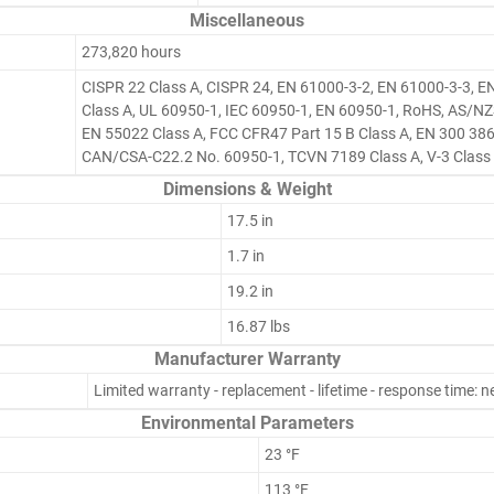
Miscellaneous
273,820 hours
CISPR 22 Class A, CISPR 24, EN 61000-3-2, EN 61000-3-3, 
Class A, UL 60950-1, IEC 60950-1, EN 60950-1, RoHS, AS/NZ
EN 55022 Class A, FCC CFR47 Part 15 B Class A, EN 300 386
CAN/CSA-C22.2 No. 60950-1, TCVN 7189 Class A, V-3 Class
Dimensions & Weight
17.5 in
1.7 in
19.2 in
16.87 lbs
Manufacturer Warranty
Limited warranty - replacement - lifetime - response time: n
Environmental Parameters
23 °F
113 °F