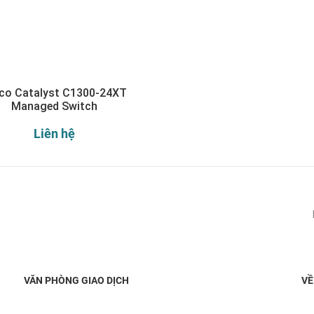
co Catalyst C1300-24XT
Managed Switch
Liên hệ
Đăng ký nhận thông báo:
VĂN PHÒNG GIAO DỊCH
VỀ