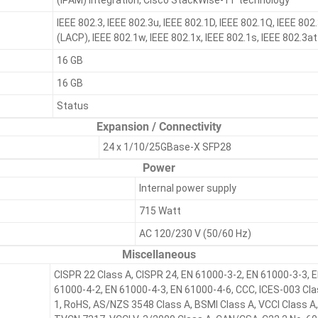
(IPAM) integration, Cisco StackWise-1T technology
IEEE 802.3, IEEE 802.3u, IEEE 802.1D, IEEE 802.1Q, IEEE 802
(LACP), IEEE 802.1w, IEEE 802.1x, IEEE 802.1s, IEEE 802.3at
16 GB
16 GB
Status
Expansion / Connectivity
24 x 1/10/25GBase-X SFP28
Power
Internal power supply
715 Watt
AC 120/230 V (50/60 Hz)
Miscellaneous
CISPR 22 Class A, CISPR 24, EN 61000-3-2, EN 61000-3-3, 
61000-4-2, EN 61000-4-3, EN 61000-4-6, CCC, ICES-003 Cla
1, RoHS, AS/NZS 3548 Class A, BSMI Class A, VCCI Class A,