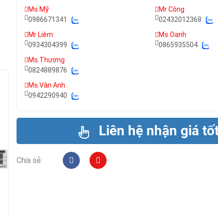
Ms Mỹ
Mr Công
0986671341
02432012368
Mr Liêm
Ms.Oanh
0934304399
0865935504
Ms.Thương
0824889876
Ms.Vân Anh
0942290940
Liên hệ nhận giá tố
Chia sẻ: