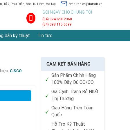
, Tổ 7, Phú Diễn, Bắc Từ Liêm, Hà Nội
Email:
sales@datech.vn
GỌI NGAY CHO CHÚNG TÔI
(84) 02432012368
(84) 098 115 6699
g dẫn kỹ thuật
Tin tức
CAM KẾT BÁN HÀNG
hiệu:
CISCO
Sản Phẩm Chính Hãng
100% Đầy Đủ CO/CQ
Giá Cạnh Tranh Rẻ Nhất
Thị Trường
Giao Hàng Trên Toàn
Quốc
Hỗ Trợ Kỹ Thuật