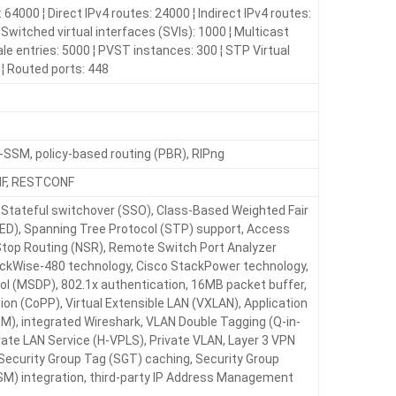
: 64000 ¦ Direct IPv4 routes: 24000 ¦ Indirect IPv4 routes:
¦ Switched virtual interfaces (SVIs): 1000 ¦ Multicast
ale entries: 5000 ¦ PVST instances: 300 ¦ STP Virtual
 ¦ Routed ports: 448
M-SSM, policy-based routing (PBR), RIPng
NF, RESTCONF
, Stateful switchover (SSO), Class-Based Weighted Fair
D), Spanning Tree Protocol (STP) support, Access
n-Stop Routing (NSR), Remote Switch Port Analyzer
ckWise-480 technology, Cisco StackPower technology,
col (MSDP), 802.1x authentication, 16MB packet buffer,
ion (CoPP), Virtual Extensible LAN (VXLAN), Application
SSM), integrated Wireshark, VLAN Double Tagging (Q-in-
vate LAN Service (H-VPLS), Private VLAN, Layer 3 VPN
ecurity Group Tag (SGT) caching, Security Group
SM) integration, third-party IP Address Management