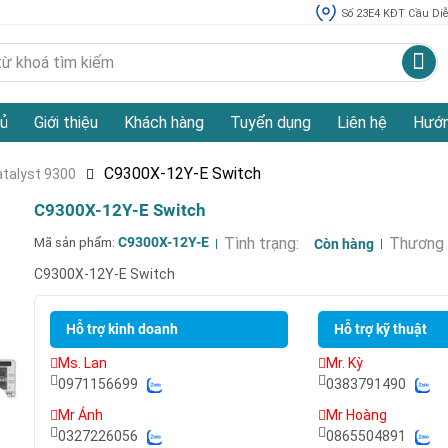
Số 23E4 KĐT Cầu Diễn
ủ
Giới thiệu
Khách hàng
Tuyển dụng
Liên hệ
Hướn
C9300X-12Y-E Switch
atalyst 9300
C9300X-12Y-E Switch
Mã sản phẩm:
C9300X-12Y-E
Tình trạng:
Thương 
Còn hàng
C9300X-12Y-E Switch
Hỗ trợ kinh doanh
Hỗ trợ kỹ thuật
Ms. Lan
Mr. Kỳ
0971156699
0383791490
Mr Ánh
Mr Hoàng
0327226056
0865504891