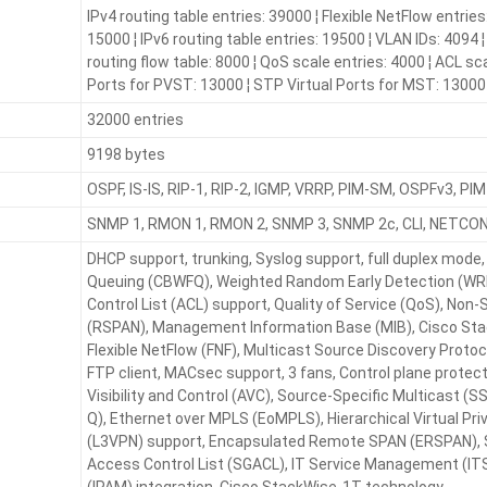
IPv4 routing table entries: 39000 ¦ Flexible NetFlow entries
15000 ¦ IPv6 routing table entries: 19500 ¦ VLAN IDs: 4094 
routing flow table: 8000 ¦ QoS scale entries: 4000 ¦ ACL sc
Ports for PVST: 13000 ¦ STP Virtual Ports for MST: 13000
32000 entries
9198 bytes
OSPF, IS-IS, RIP-1, RIP-2, IGMP, VRRP, PIM-SM, OSPFv3, PI
SNMP 1, RMON 1, RMON 2, SNMP 3, SNMP 2c, CLI, NETCO
DHCP support, trunking, Syslog support, full duplex mode
Queuing (CBWFQ), Weighted Random Early Detection (WRE
Control List (ACL) support, Quality of Service (QoS), No
(RSPAN), Management Information Base (MIB), Cisco Sta
Flexible NetFlow (FNF), Multicast Source Discovery Proto
FTP client, MACsec support, 3 fans, Control plane protect
Visibility and Control (AVC), Source-Specific Multicast (
Q), Ethernet over MPLS (EoMPLS), Hierarchical Virtual Pri
(L3VPN) support, Encapsulated Remote SPAN (ERSPAN), S
Access Control List (SGACL), IT Service Management (IT