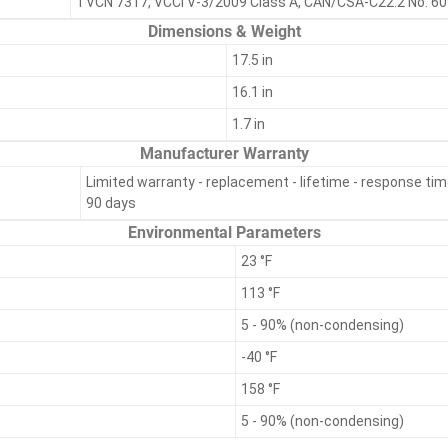
TVCN 7317, VCCI V-3/2009 Class A, CAN/CSA-C22.2 No. 6
Dimensions & Weight
17.5 in
16.1 in
1.7 in
Manufacturer Warranty
Limited warranty - replacement - lifetime - response tim
90 days
Environmental Parameters
23 °F
113 °F
5 - 90% (non-condensing)
-40 °F
158 °F
5 - 90% (non-condensing)