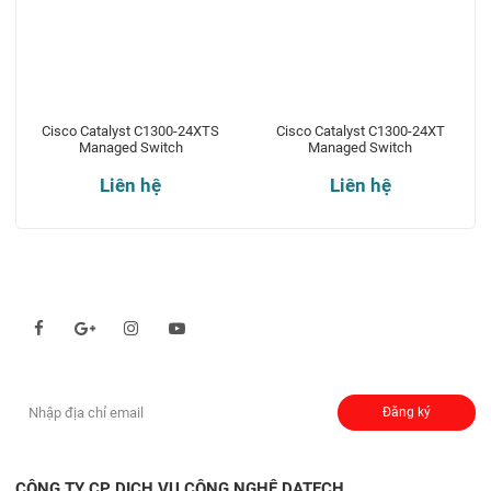
Cisco Catalyst C1300-24XTS
Cisco Catalyst C1300-24XT
Managed Switch
Managed Switch
Liên hệ
Liên hệ
Theo dõi chúng tôi qua:
Đăng ký nhận thông báo:
Đăng ký
CÔNG TY CP DỊCH VỤ CÔNG NGHỆ DATECH