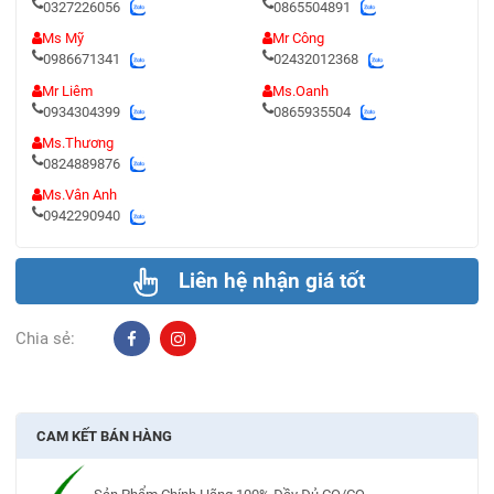
0327226056
0865504891
Ms Mỹ
Mr Công
0986671341
02432012368
Mr Liêm
Ms.Oanh
0934304399
0865935504
Ms.Thương
0824889876
Ms.Vân Anh
0942290940
Liên hệ nhận giá tốt
Chia sẻ:
CAM KẾT BÁN HÀNG