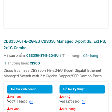
CBS350-8T-E-2G-EU CBS350 Managed 8-port GE, Ext PS,
2x1G Combo
Mã sản phẩm:
CBS350-8T-E-2G-EU
Tình trạng:
Còn hàng
Thương hiệu:
CISCO
Cisco Business CBS350-8T-E-2G-EU 8-port Gigabit Ethernet
Managed Switch with 2 x Gigabit Copper/SFP Combo Ports
Hỗ trợ kinh doanh
Hỗ trợ kỹ thuật
Ms. Lan
Mr. Kỳ
0971156699
0383791490
Mr Ánh
Mr Hoàng