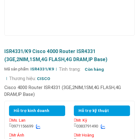
ISR4331/K9 Cisco 4000 Router ISR4331
(3GE,2NIM,1SM,4G FLASH,4G DRAM,IP Base)
Mã sản phẩm:
ISR4331/K9
Tình trạng:
Còn hàng
Thương hiệu:
CISCO
Cisco 4000 Router ISR4331 (3GE,2NIM,1SM,4G FLASH,4G
DRAM,IP Base)
Hỗ trợ kinh doanh
Hỗ trợ kỹ thuật
Ms. Lan
Mr. Kỳ
0971156699
0383791490
Mr Ánh
Mr Hoàng