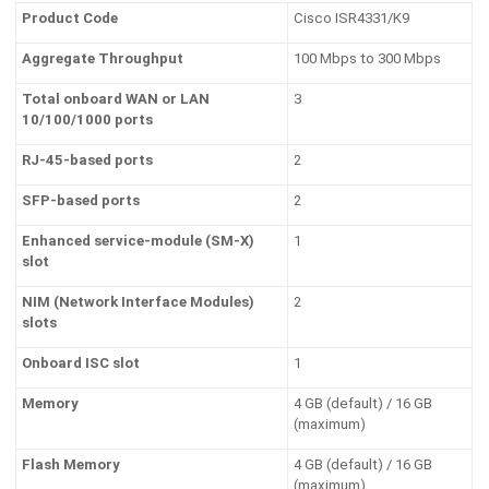
Product Code
Cisco ISR4331/K9
Aggregate Throughput
100 Mbps to 300 Mbps
Total onboard WAN or LAN
3
10/100/1000 ports
RJ-45-based ports
2
SFP-based ports
2
Enhanced service-module (SM-X)
1
slot
NIM (Network Interface Modules)
2
slots
Onboard ISC slot
1
Memory
4 GB (default) / 16 GB
(maximum)
Flash Memory
4 GB (default) / 16 GB
(maximum)