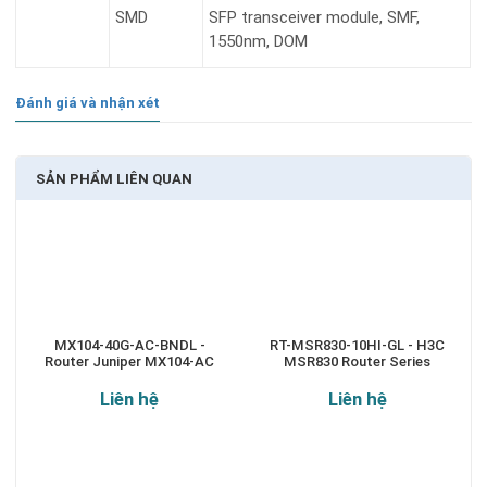
SMD
SFP transceiver module, SMF,
1550nm, DOM
Đánh giá và nhận xét
SẢN PHẨM LIÊN QUAN
MX104-40G-AC-BNDL -
RT-MSR830-10HI-GL - H3C
Router Juniper MX104-AC
MSR830 Router Series
Liên hệ
Liên hệ