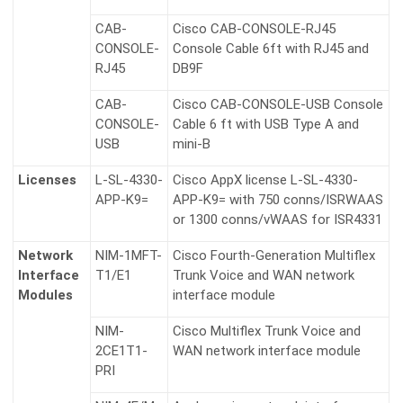
CAB-
Cisco CAB-CONSOLE-RJ45
CONSOLE-
Console Cable 6ft with RJ45 and
RJ45
DB9F
CAB-
Cisco CAB-CONSOLE-USB Console
CONSOLE-
Cable 6 ft with USB Type A and
USB
mini-B
Licenses
L-SL-4330-
Cisco AppX license L-SL-4330-
APP-K9=
APP-K9= with 750 conns/ISRWAAS
or 1300 conns/vWAAS for ISR4331
Network
NIM-1MFT-
Cisco Fourth-Generation Multiflex
Interface
T1/E1
Trunk Voice and WAN network
Modules
interface module
NIM-
Cisco Multiflex Trunk Voice and
2CE1T1-
WAN network interface module
PRI