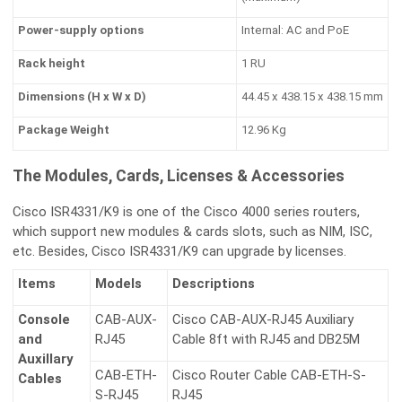
Power-supply options
Internal: AC and PoE
Rack height
1 RU
Dimensions (H x W x D)
44.45 x 438.15 x 438.15 mm
Package Weight
12.96 Kg
The Modules, Cards, Licenses & Accessories
Cisco ISR4331/K9 is one of the Cisco 4000 series routers,
which support new modules & cards slots, such as NIM, ISC,
etc. Besides, Cisco ISR4331/K9 can upgrade by licenses.
Items
Models
Descriptions
Console
CAB-AUX-
Cisco CAB-AUX-RJ45 Auxiliary
and
RJ45
Cable 8ft with RJ45 and DB25M
Auxillary
CAB-ETH-
Cisco Router Cable CAB-ETH-S-
Cables
S-RJ45
RJ45