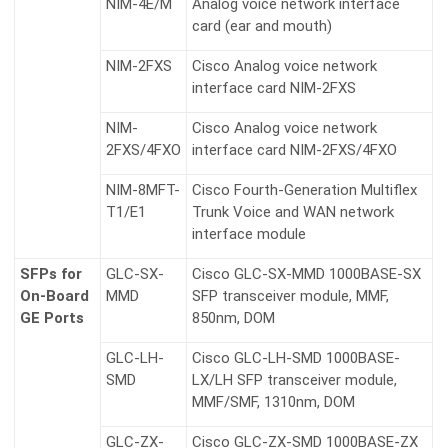
NIM-4E/M
Analog voice network interface
card (ear and mouth)
NIM-2FXS
Cisco Analog voice network
interface card NIM-2FXS
NIM-
Cisco Analog voice network
2FXS/4FXO
interface card NIM-2FXS/4FXO
NIM-8MFT-
Cisco Fourth-Generation Multiflex
T1/E1
Trunk Voice and WAN network
interface module
SFPs for
GLC-SX-
Cisco GLC-SX-MMD 1000BASE-SX
On-Board
MMD
SFP transceiver module, MMF,
GE Ports
850nm, DOM
GLC-LH-
Cisco GLC-LH-SMD 1000BASE-
SMD
LX/LH SFP transceiver module,
MMF/SMF, 1310nm, DOM
GLC-ZX-
Cisco GLC-ZX-SMD 1000BASE-ZX