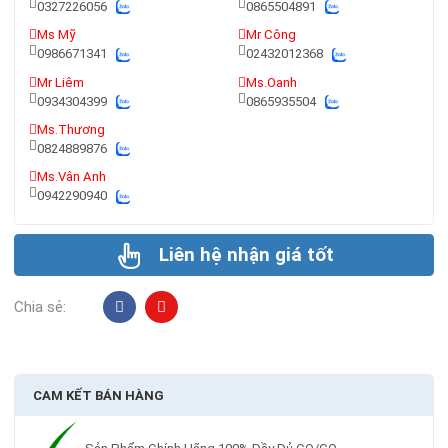
0327226056
0865504891
Ms Mỹ
Mr Công
0986671341
02432012368
Mr Liêm
Ms.Oanh
0934304399
0865935504
Ms.Thương
0824889876
Ms.Vân Anh
0942290940
Liên hệ nhận giá tốt
Chia sẻ:
CAM KẾT BÁN HÀNG