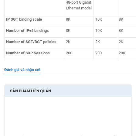
48-port Gigabit
Ethernet model
IP SGT binding scale
8K
10K
8K
Number of IPv4 bindings
8K
10K
8K
Number of SGT/DGT policies
2K
2K
2K
Number of SXP Sessions
200
200
200
Đánh giá và nhận xét
SẢN PHẨM LIÊN QUAN