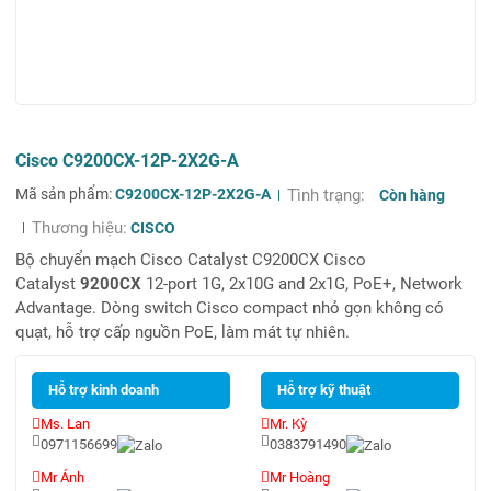
Cisco C9200CX-12P-2X2G-A
Mã sản phẩm:
C9200CX-12P-2X2G-A
Tình trạng:
Còn hàng
Thương hiệu:
CISCO
Bộ chuyển mạch Cisco Catalyst C9200CX Cisco
Catalyst
9200CX
12-port 1G, 2x10G and 2x1G, PoE+, Network
Advantage. Dòng switch Cisco compact nhỏ gọn không có
quạt, hỗ trợ cấp nguồn PoE, làm mát tự nhiên.
Hỗ trợ kinh doanh
Hỗ trợ kỹ thuật
Ms. Lan
Mr. Kỳ
0971156699
0383791490
Mr Ánh
Mr Hoàng