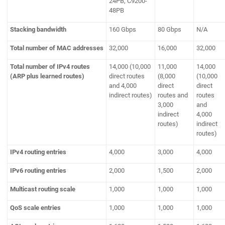
24PB, C9200-
48PB
Stacking bandwidth
160 Gbps
80 Gbps
N/A
Total number of MAC addresses
32,000
16,000
32,000
Total number of IPv4 routes
14,000 (10,000
11,000
14,000
(ARP plus learned routes)
direct routes
(8,000
(10,000
and 4,000
direct
direct
indirect routes)
routes and
routes
3,000
and
indirect
4,000
routes)
indirect
routes)
IPv4 routing entries
4,000
3,000
4,000
IPv6 routing entries
2,000
1,500
2,000
Multicast routing scale
1,000
1,000
1,000
QoS scale entries
1,000
1,000
1,000