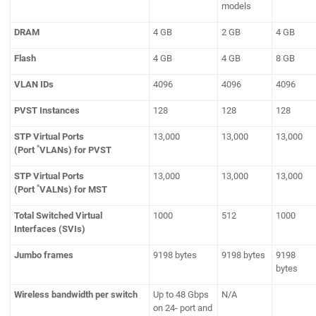
models
DRAM
4 GB
2 GB
4 GB
Flash
4 GB
4 GB
8 GB
VLAN IDs
4096
4096
4096
PVST Instances
128
128
128
STP Virtual Ports
13,000
13,000
13,000
*
(Port
VLANs) for PVST
STP Virtual Ports
13,000
13,000
13,000
*
(Port
VALNs) for MST
Total Switched Virtual
1000
512
1000
Interfaces (SVIs)
Jumbo frames
9198 bytes
9198 bytes
9198
bytes
Wireless bandwidth per switch
Up to 48 Gbps
N/A
on 24- port and