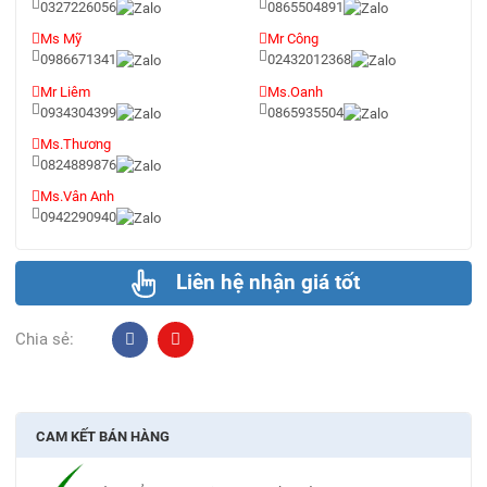
0327226056
0865504891
Ms Mỹ
Mr Công
0986671341
02432012368
Mr Liêm
Ms.Oanh
0934304399
0865935504
Ms.Thương
0824889876
Ms.Vân Anh
0942290940
Liên hệ nhận giá tốt
Chia sẻ:
CAM KẾT BÁN HÀNG