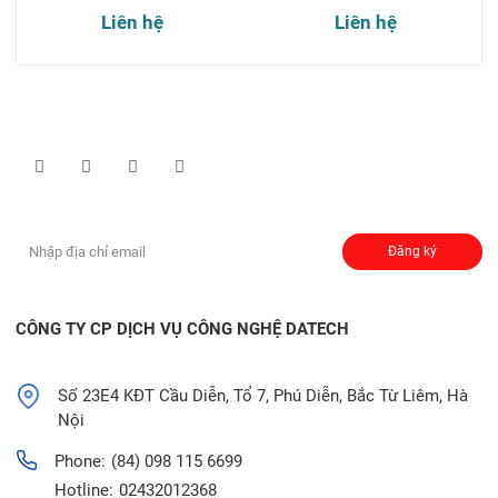
Liên hệ
Liên hệ
Theo dõi chúng tôi qua:
Đăng ký nhận thông báo:
Đăng ký
CÔNG TY CP DỊCH VỤ CÔNG NGHỆ DATECH
Số 23E4 KĐT Cầu Diễn, Tổ 7, Phú Diễn, Bắc Từ Liêm, Hà
Nội
Phone:
(84) 098 115 6699
Hotline:
02432012368