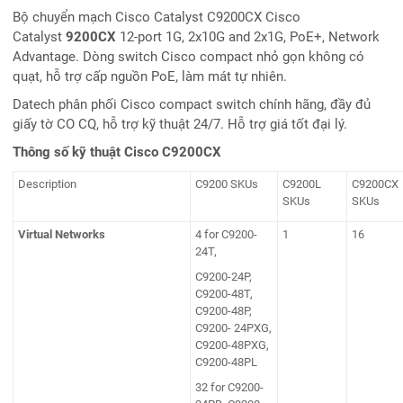
Bộ chuyển mạch Cisco Catalyst C9200CX Cisco
Catalyst
9200CX
12-port 1G, 2x10G and 2x1G, PoE+, Network
Advantage. Dòng switch Cisco compact nhỏ gọn không có
quạt, hỗ trợ cấp nguồn PoE, làm mát tự nhiên.
Datech phân phối Cisco compact switch chính hãng, đầy đủ
giấy tờ CO CQ, hỗ trợ kỹ thuật 24/7. Hỗ trợ giá tốt đại lý.
Thông số kỹ thuật Cisco C9200CX
Description
C9200 SKUs
C9200L
C9200CX
SKUs
SKUs
Virtual Networks
4 for C9200-
1
16
24T,
C9200-24P,
C9200-48T,
C9200-48P,
C9200- 24PXG,
C9200-48PXG,
C9200-48PL
32 for C9200-