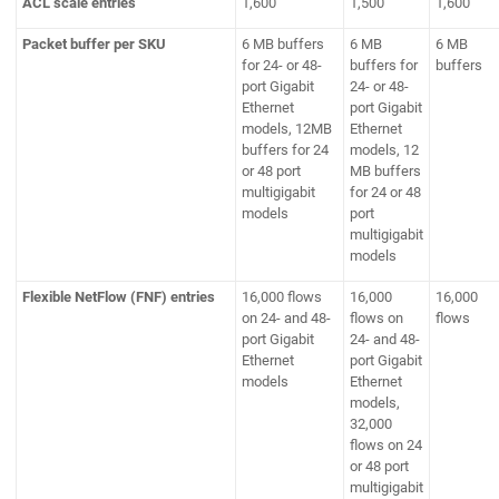
ACL scale entries
1,600
1,500
1,600
Packet buffer per SKU
6 MB buffers
6 MB
6 MB
for 24- or 48-
buffers for
buffers
port Gigabit
24- or 48-
Ethernet
port Gigabit
models, 12MB
Ethernet
buffers for 24
models, 12
or 48 port
MB buffers
multigigabit
for 24 or 48
models
port
multigigabit
models
Flexible NetFlow (FNF) entries
16,000 flows
16,000
16,000
on 24- and 48-
flows on
flows
port Gigabit
24- and 48-
Ethernet
port Gigabit
models
Ethernet
models,
32,000
flows on 24
or 48 port
multigigabit