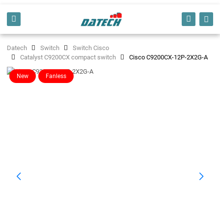
Datech
Switch
Switch Cisco
Catalyst C9200CX compact switch
Cisco C9200CX-12P-2X2G-A
New
Fanless