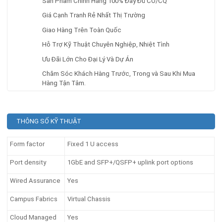
Sản Phẩm Chính Hãng 100% Đầy Đủ CO/CQ
Giá Cạnh Tranh Rẻ Nhất Thị Trường
Giao Hàng Trên Toàn Quốc
Hỗ Trợ Kỹ Thuật Chuyên Nghiệp, Nhiệt Tình
Ưu Đãi Lớn Cho Đại Lý Và Dự Án
Chăm Sóc Khách Hàng Trước, Trong và Sau Khi Mua
Hàng Tận Tâm.
THÔNG SỐ KỸ THUẬT
Form factor
Fixed 1 U access
Port density
1GbE and SFP+/QSFP+ uplink port options
Wired Assurance
Yes
Campus Fabrics
Virtual Chassis
Cloud Managed
Yes