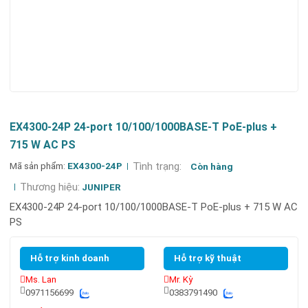
EX4300-24P 24-port 10/100/1000BASE-T PoE-plus +
715 W AC PS
Mã sản phẩm:
EX4300-24P
Tình trạng:
Còn hàng
Thương hiệu:
JUNIPER
EX4300-24P 24-port 10/100/1000BASE-T PoE-plus + 715 W AC
PS
Hỗ trợ kinh doanh
Hỗ trợ kỹ thuật
Ms. Lan
Mr. Kỳ
0971156699
0383791490