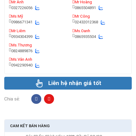
Mr Ánh
Mr Hoàng
0327226056
0865504891
Ms Mỹ
Mr Công
0986671341
02432012368
Mr Liêm
Ms.Oanh
0934304399
0865935504
Ms.Thương
0824889876
Ms.Vân Anh
0942290940
Liên hệ nhận giá tốt
Chia sẻ:
CAM KẾT BÁN HÀNG