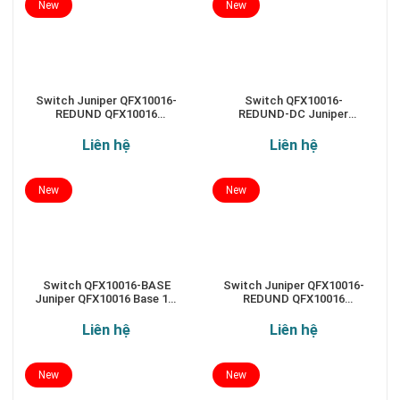
New
New
Switch Juniper QFX10016-
Switch QFX10016-
REDUND QFX10016
REDUND-DC Juniper
Redundant 16-slot chassis
QFX10016 Redundant 16-
slot chassis
Liên hệ
Liên hệ
New
New
Switch QFX10016-BASE
Switch Juniper QFX10016-
Juniper QFX10016 Base 16-
REDUND QFX10016
slot chassis
Redundant 16-slot chassis
Liên hệ
Liên hệ
New
New