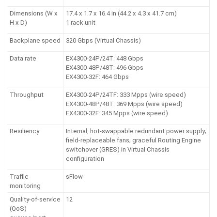
Dimensions (W x
17.4 x 1.7 x 16.4 in (44.2 x 4.3 x 41.7 cm)
H x D)
1 rack unit
Backplane speed
320 Gbps (Virtual Chassis)
Data rate
EX4300-24P/24T: 448 Gbps
EX4300-48P/48T: 496 Gbps
EX4300-32F: 464 Gbps
Throughput
EX4300-24P/24TF: 333 Mpps (wire speed)
EX4300-48P/48T: 369 Mpps (wire speed)
EX4300-32F: 345 Mpps (wire speed)
Resiliency
Internal, hot-swappable redundant power supply;
field-replaceable fans; graceful Routing Engine
switchover (GRES) in Virtual Chassis
configuration
Traffic
sFlow
monitoring
Quality-of-service
12
(QoS)