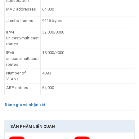
queues/port
MAC addresses
64,000
Jumbo frames
9216 bytes
IPv4
32,000/8000
unicast/multicast
routes
IPv6
18,000/4000
unicast/multicast
routes
Number of
4093
VLANs
ARP entries
64,000
Đánh giá và nhận xét
SẢN PHẨM LIÊN QUAN