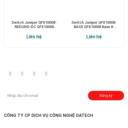
Switch Juniper QFX10008-
Switch Juniper QFX10008-
REDUND-DC QFX10008
BASE QFX10008 Base 8-
Redundant 8-slot chassis
slot chassis
Liên hệ
Liên hệ
Theo dõi chúng tôi qua:
Đăng ký nhận thông báo:
Đăng ký
CÔNG TY CP DỊCH VỤ CÔNG NGHỆ DATECH