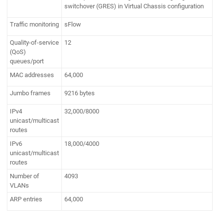
switchover (GRES) in Virtual Chassis configuration
Traffic monitoring
sFlow
Quality-of-service
12
(QoS)
queues/port
MAC addresses
64,000
Jumbo frames
9216 bytes
IPv4
32,000/8000
unicast/multicast
routes
IPv6
18,000/4000
unicast/multicast
routes
Number of
4093
VLANs
ARP entries
64,000