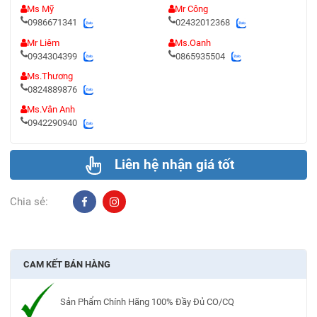
Ms Mỹ
Mr Công
0986671341
02432012368
Mr Liêm
Ms.Oanh
0934304399
0865935504
Ms.Thương
0824889876
Ms.Vân Anh
0942290940
Liên hệ nhận giá tốt
Chia sẻ:
CAM KẾT BÁN HÀNG
Sản Phẩm Chính Hãng 100% Đầy Đủ CO/CQ