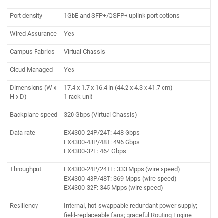
Port density
1GbE and SFP+/QSFP+ uplink port options
Wired Assurance
Yes
Campus Fabrics
Virtual Chassis
Cloud Managed
Yes
Dimensions (W x
17.4 x 1.7 x 16.4 in (44.2 x 4.3 x 41.7 cm)
H x D)
1 rack unit
Backplane speed
320 Gbps (Virtual Chassis)
Data rate
EX4300-24P/24T: 448 Gbps
EX4300-48P/48T: 496 Gbps
EX4300-32F: 464 Gbps
Throughput
EX4300-24P/24TF: 333 Mpps (wire speed)
EX4300-48P/48T: 369 Mpps (wire speed)
EX4300-32F: 345 Mpps (wire speed)
Resiliency
Internal, hot-swappable redundant power supply;
field-replaceable fans; graceful Routing Engine