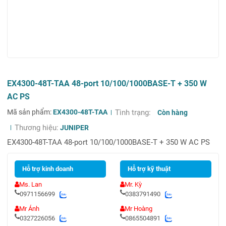
EX4300-48T-TAA 48-port 10/100/1000BASE-T + 350 W
AC PS
Mã sản phẩm:
EX4300-48T-TAA
Tình trạng:
Còn hàng
Thương hiệu:
JUNIPER
EX4300-48T-TAA 48-port 10/100/1000BASE-T + 350 W AC PS
Hỗ trợ kinh doanh
Hỗ trợ kỹ thuật
Ms. Lan
Mr. Kỳ
0971156699
0383791490
Mr Ánh
Mr Hoàng
0327226056
0865504891