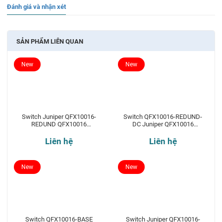
Đánh giá và nhận xét
SẢN PHẨM LIÊN QUAN
New
New
Switch Juniper QFX10016-
Switch QFX10016-REDUND-
REDUND QFX10016
DC Juniper QFX10016
Redundant 16-slot chassis
Redundant 16-slot chassis
Liên hệ
Liên hệ
New
New
Switch QFX10016-BASE
Switch Juniper QFX10016-