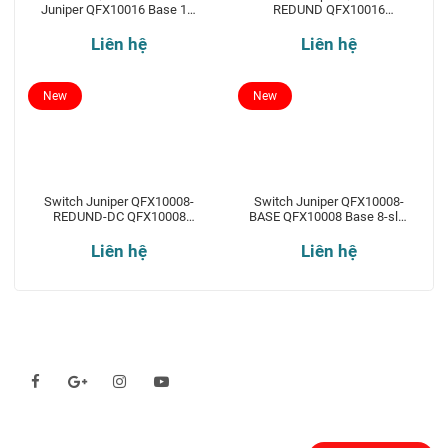
Juniper QFX10016 Base 16-
REDUND QFX10016
slot chassis
Redundant 16-slot chassis
Liên hệ
Liên hệ
New
New
Switch Juniper QFX10008-
Switch Juniper QFX10008-
REDUND-DC QFX10008
BASE QFX10008 Base 8-slot
Redundant 8-slot chassis
chassis
Liên hệ
Liên hệ
Theo dõi chúng tôi qua:
Đăng ký nhận thông báo: