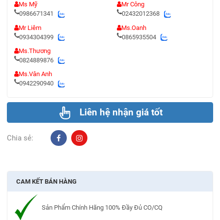
Ms Mỹ
Mr Công
0986671341
02432012368
Mr Liêm
Ms.Oanh
0934304399
0865935504
Ms.Thương
0824889876
Ms.Vân Anh
0942290940
Liên hệ nhận giá tốt
Chia sẻ:
CAM KẾT BÁN HÀNG
Sản Phẩm Chính Hãng 100% Đầy Đủ CO/CQ