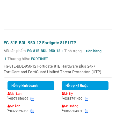
FG-81E-BDL-950-12 Fortigate 81E UTP
Mã sản phẩm:
FG-81E-BDL-950-12
Tình trạng:
Còn hàng
Thương hiệu:
FORTINET
FG-81E-BDL-950-12 Fortigate 81E Hardware plus 24x7
FortiCare and FortiGuard Unified Threat Protection (UTP)
Hỗ trợ kinh doanh
Hỗ trợ kỹ thuật
Ms. Lan
Mr. Kỳ
0971156699
0383791490
Mr Ánh
Mr Hoàng
0327226056
0865504891