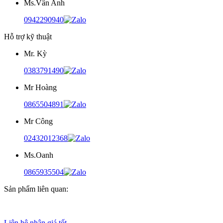
Ms.Vân Anh
0942290940
Hỗ trợ kỹ thuật
Mr. Kỳ
0383791490
Mr Hoàng
0865504891
Mr Công
02432012368
Ms.Oanh
0865935504
Sản phẩm liên quan:
Liên hệ nhận giá tốt