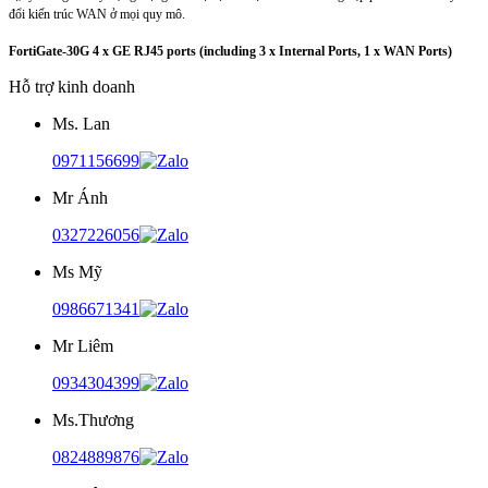
đổi kiến ​​trúc WAN ở mọi quy mô.
FortiGate-30G 4 x GE RJ45 ports (including 3 x Internal Ports, 1 x WAN Ports)
Hỗ trợ kinh doanh
Ms. Lan
0971156699
Mr Ánh
0327226056
Ms Mỹ
0986671341
Mr Liêm
0934304399
Ms.Thương
0824889876