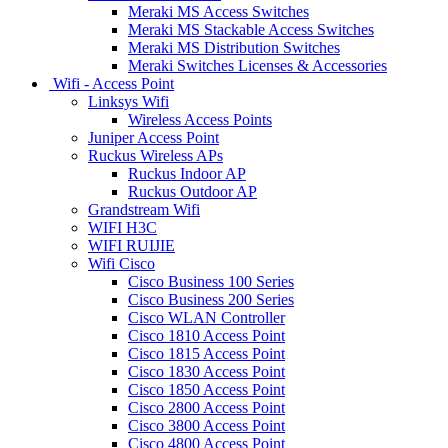
Meraki MS Access Switches
Meraki MS Stackable Access Switches
Meraki MS Distribution Switches
Meraki Switches Licenses & Accessories
Wifi - Access Point
Linksys Wifi
Wireless Access Points
Juniper Access Point
Ruckus Wireless APs
Ruckus Indoor AP
Ruckus Outdoor AP
Grandstream Wifi
WIFI H3C
WIFI RUIJIE
Wifi Cisco
Cisco Business 100 Series
Cisco Business 200 Series
Cisco WLAN Controller
Cisco 1810 Access Point
Cisco 1815 Access Point
Cisco 1830 Access Point
Cisco 1850 Access Point
Cisco 2800 Access Point
Cisco 3800 Access Point
Cisco 4800 Access Point