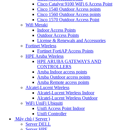
Cisco Catalyst 9100 WiFi 6 Access Point
Cisco 1540 Outdoor Access points
Cisco 1560 Outdoor Access points
Cisco 1570 Outdoor Access Point
Wifi Meraki
Indoor Access Points
Outdoor Access Points
License & Renewals and Accessories
Fortinet Wireless
Fortinet FortiAP Access Points
HPE Aruba Wireless
HPE ARUBA GATEWAYS AND
CONTROLLERS
Aruba Indoor access points
Aruba Outdoor access points
Aruba Remote access points
Alcatel-Lucent Wireless
Alcatel-Lucent Wireless Indoor
Alcatel-Lucent Wireless Outdoor
WiFi UniFi Ubiquiti
Unifi Access Point Indoor
Unifi Controller
Máy chủ ( Server )
Server DELL
Server HPE