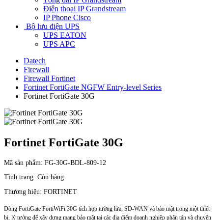
Điện thoại IP Grandstream
IP Phone Cisco
Bộ lưu điện UPS
UPS EATON
UPS APC
Datech
Firewall
Firewall Fortinet
Fortinet FortiGate NGFW Entry-level Series
Fortinet FortiGate 30G
Fortinet FortiGate 30G
Mã sản phẩm:
FG-30G-BDL-809-12
Tình trạng:
Còn hàng
Thương hiệu:
FORTINET
Dòng FortiGate FortiWiFi 30G tích hợp tường lửa, SD-WAN và bảo mật trong một thiết
bị, lý tưởng để xây dựng mạng bảo mật tại các địa điểm doanh nghiệp phân tán và chuyển