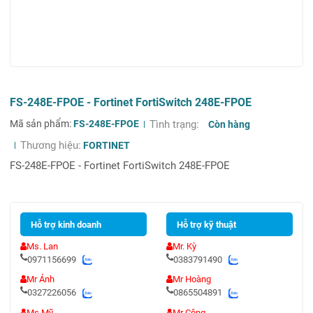
FS-248E-FPOE - Fortinet FortiSwitch 248E-FPOE
Mã sản phẩm:
FS-248E-FPOE
Tình trạng:
Còn hàng
Thương hiệu:
FORTINET
FS-248E-FPOE - Fortinet FortiSwitch 248E-FPOE
Hỗ trợ kinh doanh
Hỗ trợ kỹ thuật
Ms. Lan
Mr. Kỳ
0971156699
0383791490
Mr Ánh
Mr Hoàng
0327226056
0865504891
Ms Mỹ
Mr Công