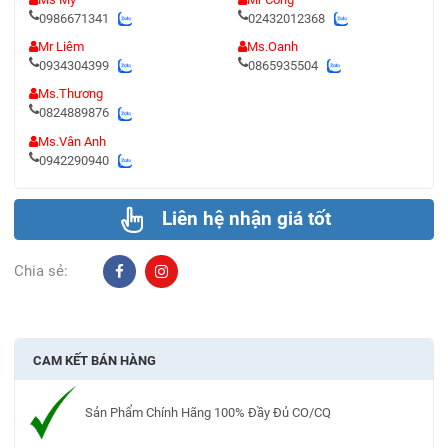
0986671341
02432012368
Mr Liêm
Ms.Oanh
0934304399
0865935504
Ms.Thương
0824889876
Ms.Vân Anh
0942290940
Liên hệ nhận giá tốt
Chia sẻ:
CAM KẾT BÁN HÀNG
Sản Phẩm Chính Hãng 100% Đầy Đủ CO/CQ