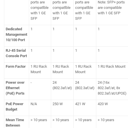
ports are
ports are
ports are
Note: SFP+ ports
compatlble
compatlble
compatlble
are compatible
with 1 GE
with 1 GE
with 1 GE
with 1 GE SFP
SFP
SFP
SFP
Dedicated
1
1
1
1
Management
10/100 Port
RJ-45 Serial
1
1
1
1
Console Port
Form Factor
1 RU Rack
1 RU Rack
1 RU Rack
1 RU Rack Mount
Mount
Mount
Mount
Power over
-
24
24
24 (16x
Ethernet
(802.3af/at)
(802.3af/at)
802.3af/at, 8x
(PoE) Ports
802.3af/at/UPOE)
PoE Power
N/A
250 W
421 W
420 W
Budget
Mean Time
> 10 years
> 10 years
> 10 years
> 10 years
Between