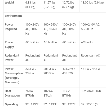
Weight
6.83 lbs
11.57 lbs
12.72 lbs
13.00 lbs (5.9 kg)
(3.1 kg)
(5.25 kg)
(5.77 kg)
Environment
Power
100–240V
100–240V
100–240V
100–240V AC,
Required
AC, 50/60
AC, 50/60
AC, 50/60
50/60 Hz
Hz
Hz
Hz
Power
AC built in
AC built in
AC built in
AC built in
Supply
Redundant
Redundant
Redundant
Redundant
Redundant AC
Power
AC
AC
AC
Power
22.3 W /
281.3 W /
431.2 W /
441 W / 442 W
Consumption
23.6 W
283.5 W
433.7 W
(Average /
Maximum)
Heat
76.04
102.64
117.2
132.734 BTU/h
Dissipation
BTU/h
BTU/h
BTU/h
Operating
32–113°F
32–113°F
32–122°F
32–122°F (0–