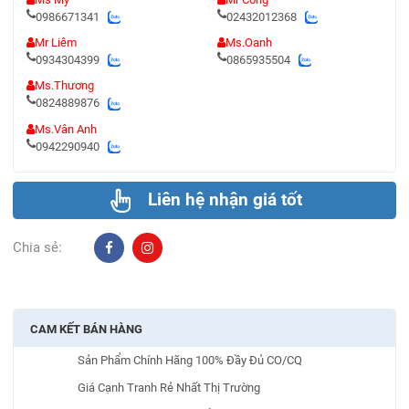
0986671341
02432012368
Mr Liêm
Ms.Oanh
0934304399
0865935504
Ms.Thương
0824889876
Ms.Vân Anh
0942290940
Liên hệ nhận giá tốt
Chia sẻ:
CAM KẾT BÁN HÀNG
Sản Phẩm Chính Hãng 100% Đầy Đủ CO/CQ
Giá Cạnh Tranh Rẻ Nhất Thị Trường