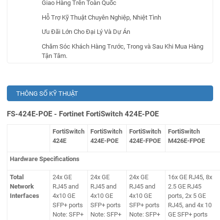
Giao Hàng Trên Toàn Quốc
Hỗ Trợ Kỹ Thuật Chuyên Nghiệp, Nhiệt Tình
Ưu Đãi Lớn Cho Đại Lý Và Dự Án
Chăm Sóc Khách Hàng Trước, Trong và Sau Khi Mua Hàng
Tận Tâm.
THÔNG SỐ KỸ THUẬT
FS-424E-POE - Fortinet FortiSwitch 424E-POE
FortiSwitch
FortiSwitch
FortiSwitch
FortiSwitch
424E
424E-POE
424E-FPOE
M426E-FPOE
Hardware Specifications
Total
24x GE
24x GE
24x GE
16x GE RJ45, 8x
Network
RJ45 and
RJ45 and
RJ45 and
2.5 GE RJ45
Interfaces
4x10 GE
4x10 GE
4x10 GE
ports, 2x 5 GE
SFP+ ports
SFP+ ports
SFP+ ports
RJ45, and 4x 10
Note: SFP+
Note: SFP+
Note: SFP+
GE SFP+ ports