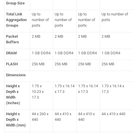
Group Size
Total Link
Up to
Up to
Up to
Up to number of
Aggregation
number of
number of
number of
ports
Groups
ports
ports
ports
Packet
2 MB
2 MB
2 MB
2 MB
Buffers
DRAM
1 GB DDR4
1 GB DDR4
1 GB DDR4
1 GB DDR4
FLASH
256 MB
256 MB
256 MB
256 MB
Dimensions
Height x
1.75 x
1.75 x 16.14
1.75 x 16.14
1.73 x 16.14 x
Depth x
10.23 x
x 17.3
x 17.3
17.3
Width
17.3
(inches)
Height x
44 x 260 x
44 x 410 x
44 x 410 x
44 x 410 x 440
Depth x
440
440
440
Width (mm)