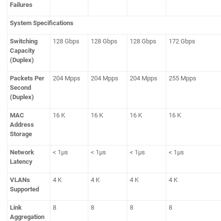
Failures
System Specifications
Switching
128 Gbps
128 Gbps
128 Gbps
172 Gbps
Capacity
(Duplex)
Packets Per
204 Mpps
204 Mpps
204 Mpps
255 Mpps
Second
(Duplex)
MAC
16 K
16 K
16 K
16 K
Address
Storage
Network
< 1µs
< 1µs
< 1µs
< 1µs
Latency
VLANs
4 K
4 K
4 K
4 K
Supported
Link
8
8
8
8
Aggregation