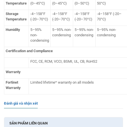
Temperature
(0–45°C)
(0–45°C)
(0–50°C)
50°C)
Storage
-4–158°F
-4–158°F
-4–158°F
-4–158°F (-20–
Temperature
(-20–70°C)
(-20–70°C)
(-20–70°C)
70°C)
Humidity
5–95%
5–95% non-
5–95% non-
5–95% non-
non-
condensing
condensing
condensing
condensing
Certification and Compliance
FCC, CE, RCM, VCCI, BSMI, UL, CB, RoHS2
Warranty
Fortinet
Limited lifetime* warranty on all models
Warranty
Đánh giá và nhận xét
SẢN PHẨM LIÊN QUAN