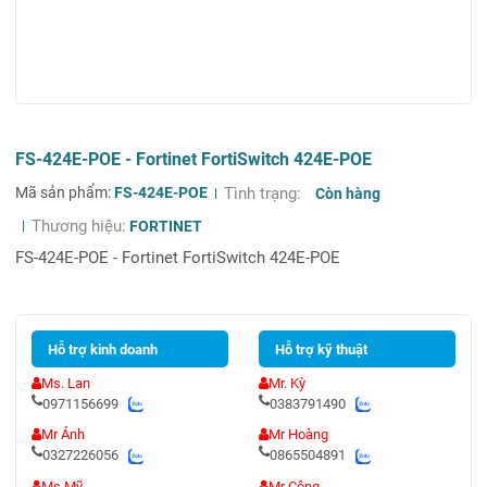
FS-424E-POE - Fortinet FortiSwitch 424E-POE
Mã sản phẩm:
FS-424E-POE
Tình trạng:
Còn hàng
Thương hiệu:
FORTINET
FS-424E-POE - Fortinet FortiSwitch 424E-POE
Hỗ trợ kinh doanh
Hỗ trợ kỹ thuật
Ms. Lan
Mr. Kỳ
0971156699
0383791490
Mr Ánh
Mr Hoàng
0327226056
0865504891
Ms Mỹ
Mr Công