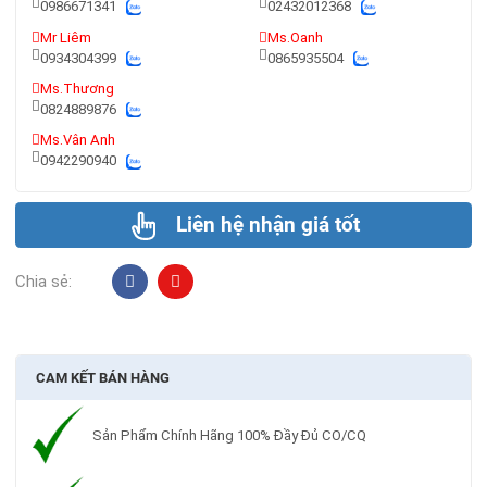
0986671341
02432012368
Mr Liêm
Ms.Oanh
0934304399
0865935504
Ms.Thương
0824889876
Ms.Vân Anh
0942290940
Liên hệ nhận giá tốt
Chia sẻ:
CAM KẾT BÁN HÀNG
Sản Phẩm Chính Hãng 100% Đầy Đủ CO/CQ