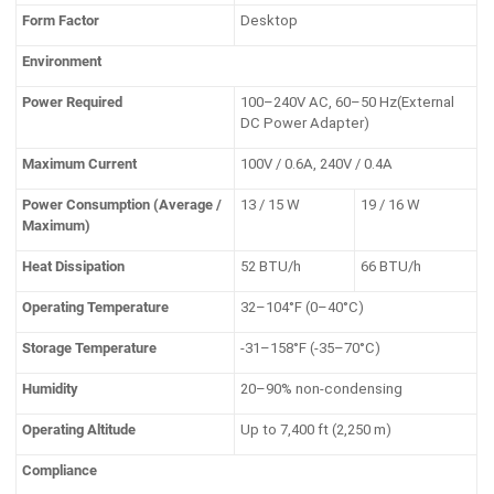
Form Factor
Desktop
Environment
Power Required
100–240V AC, 60–50 Hz(External
DC Power Adapter)
Maximum Current
100V / 0.6A, 240V / 0.4A
Power Consumption (Average /
13 / 15 W
19 / 16 W
Maximum)
Heat Dissipation
52 BTU/h
66 BTU/h
Operating Temperature
32–104°F (0–40°C)
Storage Temperature
-31–158°F (-35–70°C)
Humidity
20–90% non-condensing
Operating Altitude
Up to 7,400 ft (2,250 m)
Compliance