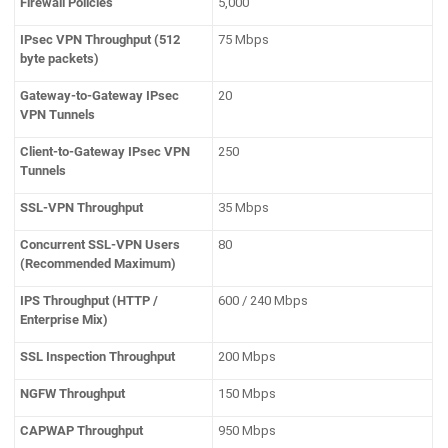
Firewall Policies
5,000
IPsec VPN Throughput (512
75 Mbps
byte packets)
Gateway-to-Gateway IPsec
20
VPN Tunnels
Client-to-Gateway IPsec VPN
250
Tunnels
SSL-VPN Throughput
35 Mbps
Concurrent SSL-VPN Users
80
(Recommended Maximum)
IPS Throughput (HTTP /
600 / 240 Mbps
Enterprise Mix)
SSL Inspection Throughput
200 Mbps
NGFW Throughput
150 Mbps
CAPWAP Throughput
950 Mbps