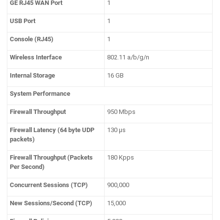
GE RJ45 WAN Port
1
USB Port
1
Console (RJ45)
1
Wireless Interface
802.11 a/b/g/n
Internal Storage
16 GB
System Performance
Firewall Throughput
950 Mbps
Firewall Latency (64 byte UDP
130 μs
packets)
Firewall Throughput (Packets
180 Kpps
Per Second)
Concurrent Sessions (TCP)
900,000
New Sessions/Second (TCP)
15,000