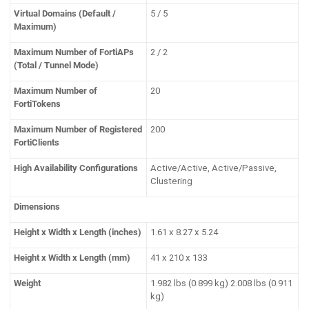
Virtual Domains (Default /
5 / 5
Maximum)
Maximum Number of FortiAPs
2 / 2
(Total / Tunnel Mode)
Maximum Number of
20
FortiTokens
Maximum Number of Registered
200
FortiClients
High Availability Configurations
Active/Active, Active/Passive,
Clustering
Dimensions
Height x Width x Length (inches)
1.61 x 8.27 x 5.24
Height x Width x Length (mm)
41 x 210 x 133
Weight
1.982 lbs (0.899 kg) 2.008 lbs (0.911
kg)