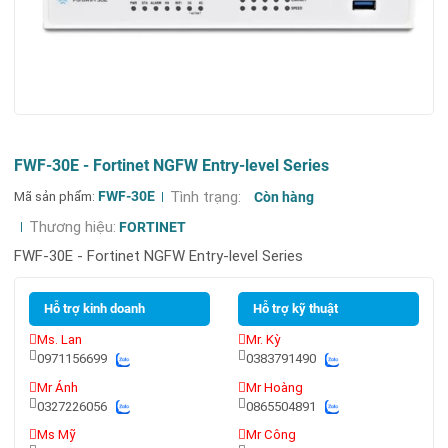
FWF-30E - Fortinet NGFW Entry-level Series
Mã sản phẩm:
FWF-30E
Tình trạng:
Còn hàng
Thương hiệu:
FORTINET
FWF-30E - Fortinet NGFW Entry-level Series
Hỗ trợ kinh doanh
Hỗ trợ kỹ thuật
Ms. Lan
Mr. Kỳ
0971156699
0383791490
Mr Ánh
Mr Hoàng
0327226056
0865504891
Ms Mỹ
Mr Công