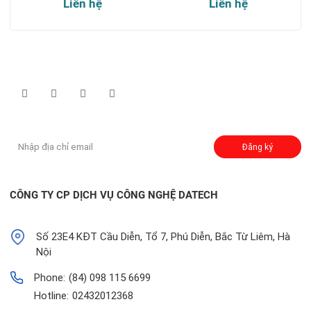
Liên hệ
Liên hệ
Theo dõi chúng tôi qua:
Đăng ký nhận thông báo:
Đăng ký
CÔNG TY CP DỊCH VỤ CÔNG NGHỆ DATECH
Số 23E4 KĐT Cầu Diễn, Tổ 7, Phú Diễn, Bắc Từ Liêm, Hà
Nội
Phone:
(84) 098 115 6699
Hotline:
02432012368