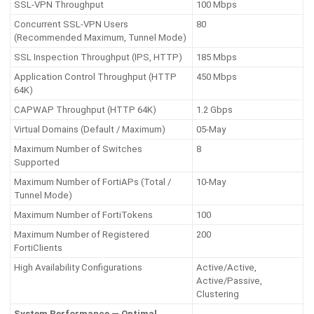
SSL-VPN Throughput
100 Mbps
Concurrent SSL-VPN Users
80
(Recommended Maximum, Tunnel Mode)
SSL Inspection Throughput (IPS, HTTP)
185 Mbps
Application Control Throughput (HTTP
450 Mbps
64K)
CAPWAP Throughput (HTTP 64K)
1.2 Gbps
Virtual Domains (Default / Maximum)
05-May
Maximum Number of Switches
8
Supported
Maximum Number of FortiAPs (Total /
10-May
Tunnel Mode)
Maximum Number of FortiTokens
100
Maximum Number of Registered
200
FortiClients
High Availability Configurations
Active/Active,
Active/Passive,
Clustering
System Performance — Optimal