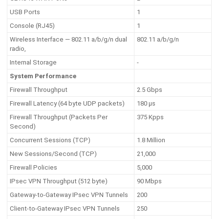
USB Ports
1
Console (RJ45)
1
Wireless Interface — 802.11 a/b/g/n dual
802.11 a/b/g/n
radio,
Internal Storage
-
System Performance
Firewall Throughput
2.5 Gbps
Firewall Latency (64 byte UDP packets)
180 μs
Firewall Throughput (Packets Per
375 Kpps
Second)
Concurrent Sessions (TCP)
1.8 Million
New Sessions/Second (TCP)
21,000
Firewall Policies
5,000
IPsec VPN Throughput (512 byte)
90 Mbps
Gateway-to-Gateway IPsec VPN Tunnels
200
Client-to-Gateway IPsec VPN Tunnels
250