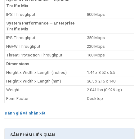
Traffic Mix
IPS Throughput
800 Mbps
System Performance — Enterprise
Traffic Mix
IPS Throughput
350 Mbps
NGFW Throughput
220 Mbps
Threat Protection Throughput
160 Mbps
Dimensions
Height x Width x Length (inches)
1.44 x 8.52 x 5.5
Height x Width x Length (mm)
36.5 x 216 x 140
Weight
2.041 lbs (0.926 kg)
Form Factor
Desktop
Đánh giá và nhận xét
SẢN PHẨM LIÊN QUAN