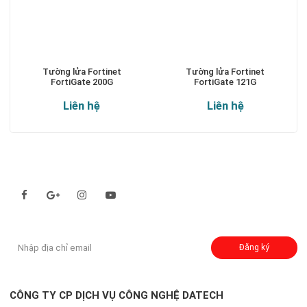
Tường lửa Fortinet
Tường lửa Fortinet
FortiGate 200G
FortiGate 121G
Liên hệ
Liên hệ
Theo dõi chúng tôi qua:
Đăng ký nhận thông báo:
Đăng ký
CÔNG TY CP DỊCH VỤ CÔNG NGHỆ DATECH