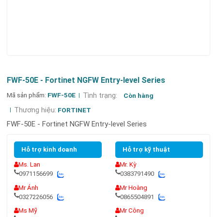
FWF-50E - Fortinet NGFW Entry-level Series
Mã sản phẩm:
FWF-50E
Tình trạng:
Còn hàng
Thương hiệu:
FORTINET
FWF-50E - Fortinet NGFW Entry-level Series
Hỗ trợ kinh doanh
Hỗ trợ kỹ thuật
Ms. Lan
Mr. Kỳ
0971156699
0383791490
Mr Ánh
Mr Hoàng
0327226056
0865504891
Ms Mỹ
Mr Công