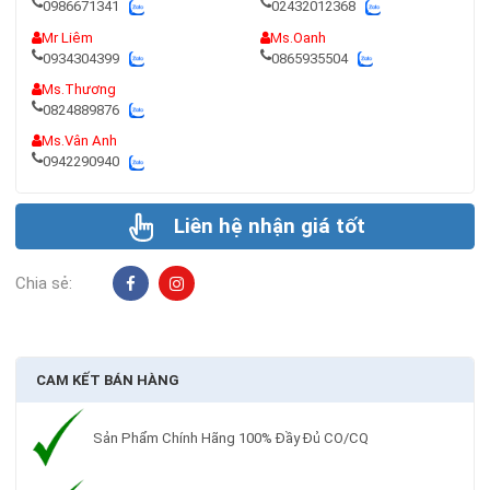
0986671341
02432012368
Mr Liêm
Ms.Oanh
0934304399
0865935504
Ms.Thương
0824889876
Ms.Vân Anh
0942290940
Liên hệ nhận giá tốt
Chia sẻ:
CAM KẾT BÁN HÀNG
Sản Phẩm Chính Hãng 100% Đầy Đủ CO/CQ