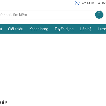
Số 23E4 KĐT Cầu Diễn
ủ
Giới thiệu
Khách hàng
Tuyển dụng
Liên hệ
Hướn
GIẢI PHÁP
GIẢI PHÁP
Datech
HÁP