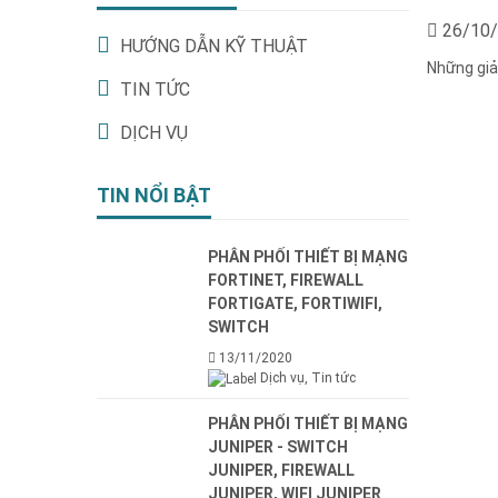
26/10
HƯỚNG DẪN KỸ THUẬT
Những giải
TIN TỨC
DỊCH VỤ
TIN NỔI BẬT
PHÂN PHỐI THIẾT BỊ MẠNG
FORTINET, FIREWALL
FORTIGATE, FORTIWIFI,
SWITCH
13/11/2020
Dịch vụ
Tin tức
PHÂN PHỐI THIẾT BỊ MẠNG
JUNIPER - SWITCH
JUNIPER, FIREWALL
JUNIPER, WIFI JUNIPER