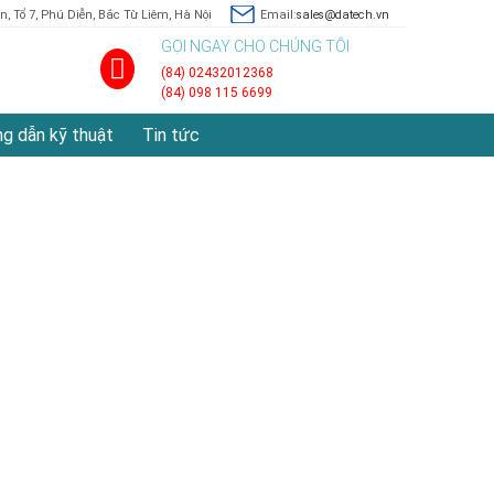
, Tổ 7, Phú Diễn, Bắc Từ Liêm, Hà Nội
Email:
sales@datech.vn
GỌI NGAY CHO CHÚNG TÔI
(84) 02432012368
(84) 098 115 6699
g dẫn kỹ thuật
Tin tức