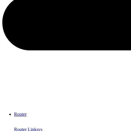
Router
Router Linksys