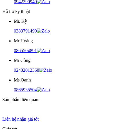
0942290940
Hỗ trợ kỹ thuật
Mr. Kỳ
0383791490
Mr Hoàng
0865504891
Mr Công
02432012368
Ms.Oanh
0865935504
Sản phẩm liên quan:
Liên hệ nhận giá tốt
Chia sẻ: