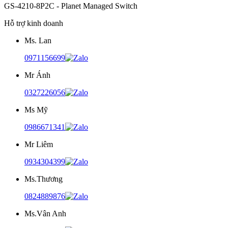
GS-4210-8P2C - Planet Managed Switch
Hỗ trợ kinh doanh
Ms. Lan
0971156699
Mr Ánh
0327226056
Ms Mỹ
0986671341
Mr Liêm
0934304399
Ms.Thương
0824889876
Ms.Vân Anh