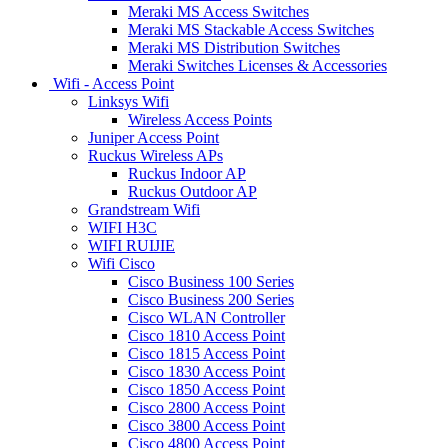
Meraki MS Access Switches
Meraki MS Stackable Access Switches
Meraki MS Distribution Switches
Meraki Switches Licenses & Accessories
Wifi - Access Point
Linksys Wifi
Wireless Access Points
Juniper Access Point
Ruckus Wireless APs
Ruckus Indoor AP
Ruckus Outdoor AP
Grandstream Wifi
WIFI H3C
WIFI RUIJIE
Wifi Cisco
Cisco Business 100 Series
Cisco Business 200 Series
Cisco WLAN Controller
Cisco 1810 Access Point
Cisco 1815 Access Point
Cisco 1830 Access Point
Cisco 1850 Access Point
Cisco 2800 Access Point
Cisco 3800 Access Point
Cisco 4800 Access Point