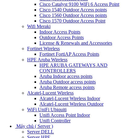
Cisco Catalyst 9100 WiFi 6 Access Point
Cisco 1540 Outdoor Access points
Cisco 1560 Outdoor Access points
Cisco 1570 Outdoor Access Point
Wifi Meraki
Indoor Access Points
Outdoor Access Points
License & Renewals and Accessories
Fortinet Wireless
Fortinet FortiAP Access Points
HPE Aruba Wireless
HPE ARUBA GATEWAYS AND
CONTROLLERS
Aruba Indoor access points
Aruba Outdoor access points
Aruba Remote access points
Alcatel-Lucent Wireless
Alcatel-Lucent Wireless Indoor
Alcatel-Lucent Wireless Outdoor
WiFi UniFi Ubiquiti
Unifi Access Point Indoor
Unifi Controller
Máy chủ ( Server )
Server DELL
Server HPE