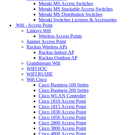
Meraki MS Access Switches
Meraki MS Stackable Access Switches
Meraki MS Distribution Switches
Meraki Switches Licenses & Accessories
Wifi - Access Point
Linksys Wifi
Wireless Access Points
Juniper Access Point
Ruckus Wireless APs
Ruckus Indoor AP
Ruckus Outdoor AP
Grandstream Wifi
WIFI H3C
WIFI RUIJIE
Wifi Cisco
Cisco Business 100 Series
Cisco Business 200 Series
Cisco WLAN Controller
Cisco 1810 Access Point
Cisco 1815 Access Point
Cisco 1830 Access Point
Cisco 1850 Access Point
Cisco 2800 Access Point
Cisco 3800 Access Point
Cisco 4800 Access Point