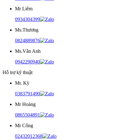
Mr Liêm
0934304399
Ms.Thương
0824889876
Ms.Vân Anh
0942290940
Hỗ trợ kỹ thuật
Mr. Kỳ
0383791490
Mr Hoàng
0865504891
Mr Công
02432012368