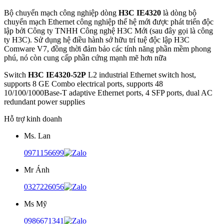
Bộ chuyển mạch công nghiệp dòng
H3C IE4320
là dòng bộ
chuyển mạch Ethernet công nghiệp thế hệ mới được phát triển độc
lập bởi Công ty TNHH Công nghệ H3C Mới (sau đây gọi là công
ty H3C). Sử dụng hệ điều hành sở hữu trí tuệ độc lập H3C
Comware V7, đồng thời đảm bảo các tính năng phần mềm phong
phú, nó còn cung cấp phần cứng mạnh mẽ hơn nữa
Switch
H3C IE4320-52P
L2 industrial Ethernet switch host,
supports 8 GE Combo electrical ports, supports 48
10/100/1000Base-T adaptive Ethernet ports, 4 SFP ports, dual AC
redundant power supplies
Hỗ trợ kinh doanh
Ms. Lan
0971156699
Mr Ánh
0327226056
Ms Mỹ
0986671341