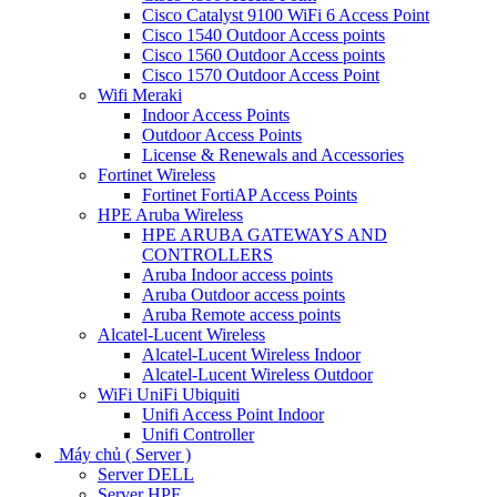
Cisco Catalyst 9100 WiFi 6 Access Point
Cisco 1540 Outdoor Access points
Cisco 1560 Outdoor Access points
Cisco 1570 Outdoor Access Point
Wifi Meraki
Indoor Access Points
Outdoor Access Points
License & Renewals and Accessories
Fortinet Wireless
Fortinet FortiAP Access Points
HPE Aruba Wireless
HPE ARUBA GATEWAYS AND
CONTROLLERS
Aruba Indoor access points
Aruba Outdoor access points
Aruba Remote access points
Alcatel-Lucent Wireless
Alcatel-Lucent Wireless Indoor
Alcatel-Lucent Wireless Outdoor
WiFi UniFi Ubiquiti
Unifi Access Point Indoor
Unifi Controller
Máy chủ ( Server )
Server DELL
Server HPE