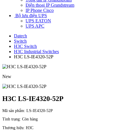
Điện thoại IP Grandstream
IP Phone Cisco
Bộ lưu điện UPS
UPS EATON
UPS APC
Datech
Switch
H3C Switch
H3C Industrial Switches
H3C LS-IE4320-52P
New
H3C LS-IE4320-52P
Mã sản phẩm:
LS-IE4320-52P
Tình trạng:
Còn hàng
Thương hiệu:
H3C