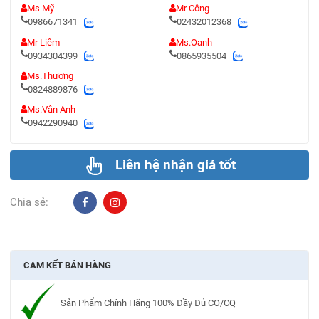
Ms Mỹ
Mr Công
0986671341
02432012368
Mr Liêm
Ms.Oanh
0934304399
0865935504
Ms.Thương
0824889876
Ms.Vân Anh
0942290940
Liên hệ nhận giá tốt
Chia sẻ:
CAM KẾT BÁN HÀNG
Sản Phẩm Chính Hãng 100% Đầy Đủ CO/CQ