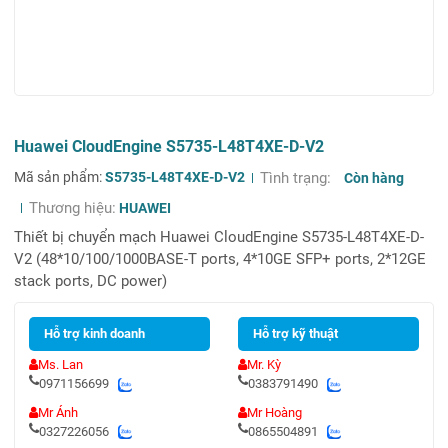
Huawei CloudEngine S5735-L48T4XE-D-V2
Mã sản phẩm:
S5735-L48T4XE-D-V2
Tình trạng:
Còn hàng
Thương hiệu:
HUAWEI
Thiết bị chuyển mạch Huawei CloudEngine S5735-L48T4XE-D-
V2 (48*10/100/1000BASE-T ports, 4*10GE SFP+ ports, 2*12GE
stack ports, DC power)
Hỗ trợ kinh doanh
Hỗ trợ kỹ thuật
Ms. Lan
Mr. Kỳ
0971156699
0383791490
Mr Ánh
Mr Hoàng
0327226056
0865504891