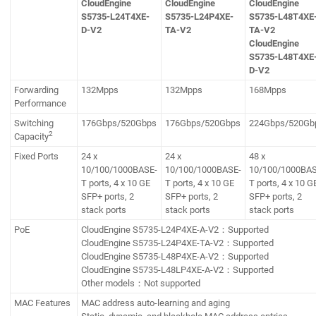
CloudEngine
CloudEngine
CloudEngine
S5735-L24T4XE-
S5735-L24P4XE-
S5735-L48T4XE
D-V2
TA-V2
TA-V2
CloudEngine
S5735-L48T4XE
D-V2
Forwarding
132Mpps
132Mpps
168Mpps
Performance
Switching
176Gbps/520Gbps
176Gbps/520Gbps
224Gbps/520Gb
2
Capacity
Fixed Ports
24 x
24 x
48 x
10/100/1000BASE-
10/100/1000BASE-
10/100/1000BAS
T ports, 4 x 10 GE
T ports, 4 x 10 GE
T ports, 4 x 10 G
SFP+ ports, 2
SFP+ ports, 2
SFP+ ports, 2
stack ports
stack ports
stack ports
PoE
CloudEngine S5735-L24P4XE-A-V2：Supported
CloudEngine S5735-L24P4XE-TA-V2：Supported
CloudEngine S5735-L48P4XE-A-V2：Supported
CloudEngine S5735-L48LP4XE-A-V2：Supported
Other models：Not supported
MAC Features
MAC address auto-learning and aging