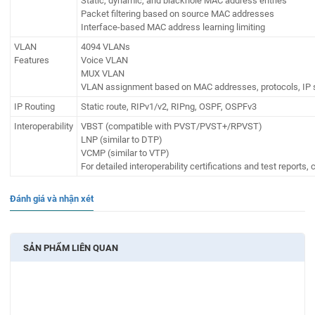
Static, dynamic, and blackhole MAC address entries
Packet filtering based on source MAC addresses
Interface-based MAC address learning limiting
VLAN
4094 VLANs
Features
Voice VLAN
MUX VLAN
VLAN assignment based on MAC addresses, protocols, IP su
IP Routing
Static route, RIPv1/v2, RIPng, OSPF, OSPFv3
Interoperability
VBST (compatible with PVST/PVST+/RPVST)
LNP (similar to DTP)
VCMP (similar to VTP)
For detailed interoperability certifications and test reports, 
Đánh giá và nhận xét
SẢN PHẨM LIÊN QUAN