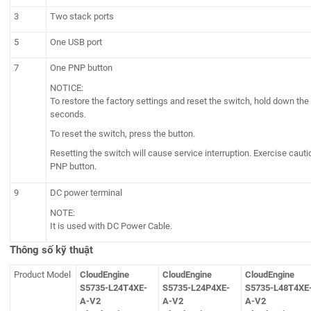
3
Two stack ports
5
One USB port
7
One PNP button
NOTICE:
To restore the factory settings and reset the switch, hold down the 
seconds.
To reset the switch, press the button.
Resetting the switch will cause service interruption. Exercise caut
PNP button.
9
DC power terminal
NOTE:
It is used with DC Power Cable.
Thông số kỹ thuật
Product Model
CloudEngine
CloudEngine
CloudEngine
S5735-L24T4XE-
S5735-L24P4XE-
S5735-L48T4XE
A-V2
A-V2
A-V2