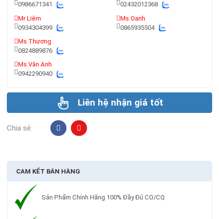
0986671341
02432012368
Mr Liêm
Ms.Oanh
0934304399
0865935504
Ms.Thương
0824889876
Ms.Vân Anh
0942290940
Liên hệ nhận giá tốt
Chia sẻ:
CAM KẾT BÁN HÀNG
Sản Phẩm Chính Hãng 100% Đầy Đủ CO/CQ