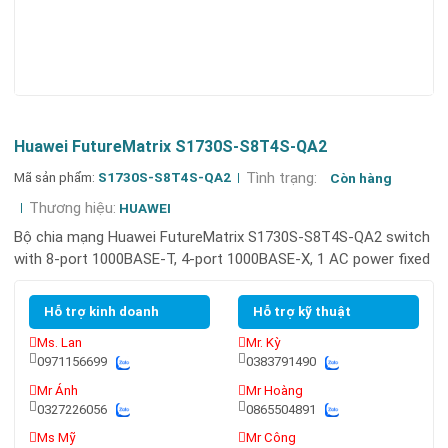
Huawei FutureMatrix S1730S-S8T4S-QA2
Mã sản phẩm:
S1730S-S8T4S-QA2
Tình trạng:
Còn hàng
Thương hiệu:
HUAWEI
Bộ chia mạng Huawei FutureMatrix S1730S-S8T4S-QA2 switch
with 8-port 1000BASE-T, 4-port 1000BASE-X, 1 AC power fixed
Hỗ trợ kinh doanh
Hỗ trợ kỹ thuật
Ms. Lan
Mr. Kỳ
0971156699
0383791490
Mr Ánh
Mr Hoàng
0327226056
0865504891
Ms Mỹ
Mr Công