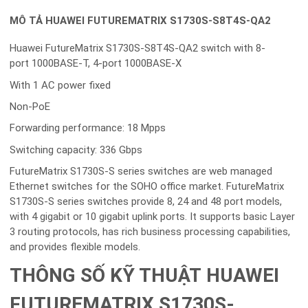
MÔ TẢ HUAWEI FUTUREMATRIX S1730S-S8T4S-QA2
Huawei FutureMatrix S1730S-S8T4S-QA2 switch with 8-
port 1000BASE-T, 4-port 1000BASE-X
With 1 AC power fixed
Non-PoE
Forwarding performance: 18 Mpps
Switching capacity: 336 Gbps
FutureMatrix S1730S-S series switches are web managed
Ethernet switches for the SOHO office market. FutureMatrix
S1730S-S series switches provide 8, 24 and 48 port models,
with 4 gigabit or 10 gigabit uplink ports. It supports basic Layer
3 routing protocols, has rich business processing capabilities,
and provides flexible models.
THÔNG SỐ KỸ THUẬT HUAWEI
FUTUREMATRIX S1730S-