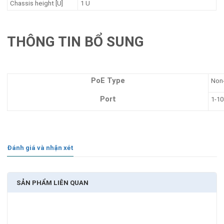
Chassis height [U]
1 U
THÔNG TIN BỔ SUNG
PoE Type
Non
Port
1-10
Đánh giá và nhận xét
SẢN PHẨM LIÊN QUAN