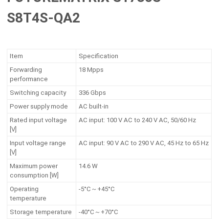
S8T4S-QA2
Item
Specification
Forwarding
18 Mpps
performance
Switching capacity
336 Gbps
Power supply mode
AC built-in
Rated input voltage
AC input: 100 V AC to 240 V AC, 50/60 Hz
[V]
Input voltage range
AC input: 90 V AC to 290 V AC, 45 Hz to 65 Hz
[V]
Maximum power
14.6 W
consumption [W]
Operating
-5°C～+45°C
temperature
Storage temperature
-40°C～+70°C