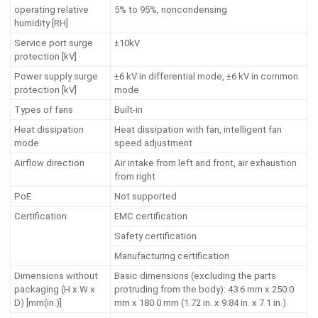
operating relative
5% to 95%, noncondensing
humidity [RH]
Service port surge
±10kV
protection [kV]
Power supply surge
±6 kV in differential mode, ±6 kV in common
protection [kV]
mode
Types of fans
Built-in
Heat dissipation
Heat dissipation with fan, intelligent fan
mode
speed adjustment
Airflow direction
Air intake from left and front, air exhaustion
from right
PoE
Not supported
Certification
EMC certification
Safety certification
Manufacturing certification
Dimensions without
Basic dimensions (excluding the parts
packaging (H x W x
protruding from the body): 43.6 mm x 250.0
D) [mm(in.)]
mm x 180.0 mm (1.72 in. x 9.84 in. x 7.1 in.)