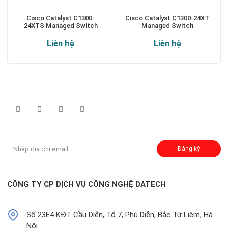
Cisco Catalyst C1300-
Cisco Catalyst C1300-24XT
24XTS Managed Switch
Managed Switch
Liên hệ
Liên hệ
Theo dõi chúng tôi qua:
Đăng ký nhận thông báo:
Đăng ký
CÔNG TY CP DỊCH VỤ CÔNG NGHỆ DATECH
Số 23E4 KĐT Cầu Diễn, Tổ 7, Phú Diễn, Bắc Từ Liêm, Hà
Nội