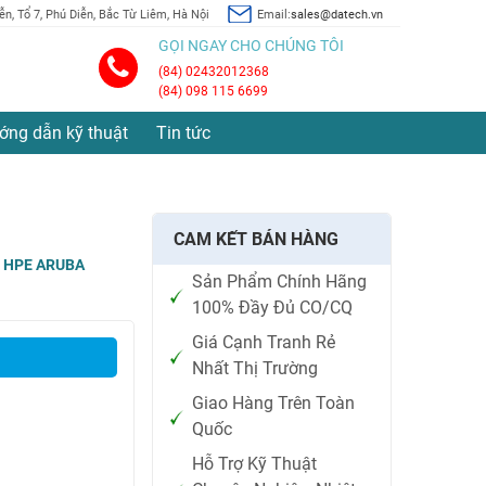
n, Tổ 7, Phú Diễn, Bắc Từ Liêm, Hà Nội
Email:
sales@datech.vn
GỌI NGAY CHO CHÚNG TÔI
(84) 02432012368
(84) 098 115 6699
ớng dẫn kỹ thuật
Tin tức
CAM KẾT BÁN HÀNG
:
HPE ARUBA
Sản Phẩm Chính Hãng
100% Đầy Đủ CO/CQ
Giá Cạnh Tranh Rẻ
Nhất Thị Trường
Giao Hàng Trên Toàn
Quốc
Hỗ Trợ Kỹ Thuật