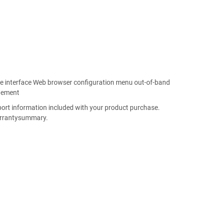
interface Web browser configuration menu out-of-band
gement
t information included with your product purchase.
warrantysummary.