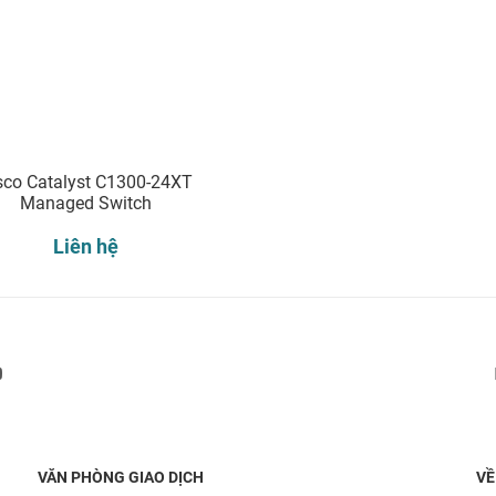
sco Catalyst C1300-24XT
Managed Switch
Liên hệ
Đăng ký nhận thông báo:
VĂN PHÒNG GIAO DỊCH
VỀ