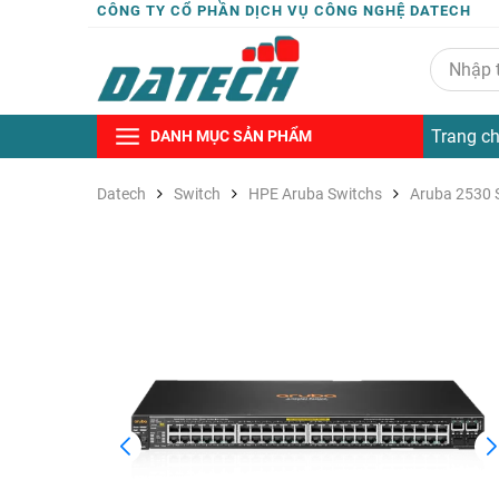
CÔNG TY CỔ PHẦN DỊCH VỤ CÔNG NGHỆ DATECH
Trang c
DANH MỤC SẢN PHẨM
Datech
Switch
HPE Aruba Switchs
Aruba 2530 S