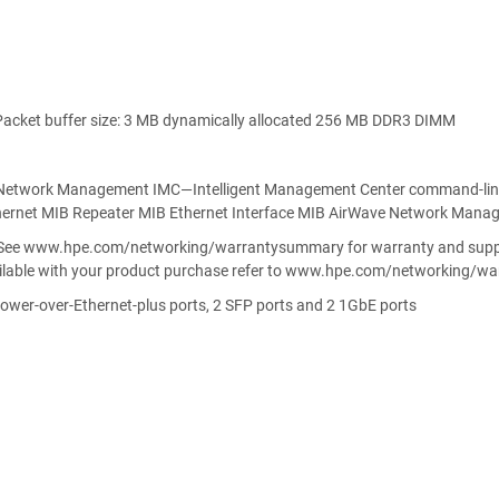
cket buffer size: 3 MB dynamically allocated 256 MB DDR3 DIMM
 Network Management IMC—Intelligent Management Center command-line 
hernet MIB Repeater MIB Ethernet Interface MIB AirWave Network Mana
: See www.hpe.com/networking/warrantysummary for warranty and suppor
available with your product purchase refer to www.hpe.com/networking/
ower-over-Ethernet-plus ports, 2 SFP ports and 2 1GbE ports