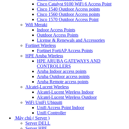
Cisco Catalyst 9100 WiFi 6 Access Point
Cisco 1540 Outdoor Access points
Cisco 1560 Outdoor Access points
Cisco 1570 Outdoor Access Point
Wifi Meraki
Indoor Access Points
Outdoor Access Points
License & Renewals and Accessories
Fortinet Wireless
Fortinet FortiAP Access Points
HPE Aruba Wireless
HPE ARUBA GATEWAYS AND
CONTROLLERS
Aruba Indoor access points
Aruba Outdoor access points
Aruba Remote access points
Alcatel-Lucent Wireless
Alcatel-Lucent Wireless Indoor
Alcatel-Lucent Wireless Outdoor
WiFi UniFi Ubiquiti
Unifi Access Point Indoor
Unifi Controller
Máy chủ ( Server )
Server DELL
Server HPE