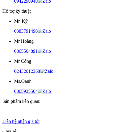
0942290940
Hỗ trợ kỹ thuật
Mr. Kỳ
0383791490
Mr Hoàng
0865504891
Mr Công
02432012368
Ms.Oanh
0865935504
Sản phẩm liên quan:
Liên hệ nhận giá tốt
Chia sẻ: