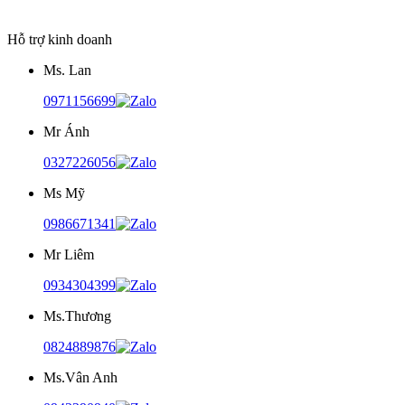
Hỗ trợ kinh doanh
Ms. Lan
0971156699
Mr Ánh
0327226056
Ms Mỹ
0986671341
Mr Liêm
0934304399
Ms.Thương
0824889876
Ms.Vân Anh