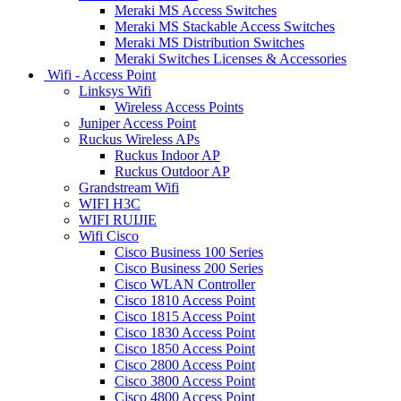
Meraki MS Access Switches
Meraki MS Stackable Access Switches
Meraki MS Distribution Switches
Meraki Switches Licenses & Accessories
Wifi - Access Point
Linksys Wifi
Wireless Access Points
Juniper Access Point
Ruckus Wireless APs
Ruckus Indoor AP
Ruckus Outdoor AP
Grandstream Wifi
WIFI H3C
WIFI RUIJIE
Wifi Cisco
Cisco Business 100 Series
Cisco Business 200 Series
Cisco WLAN Controller
Cisco 1810 Access Point
Cisco 1815 Access Point
Cisco 1830 Access Point
Cisco 1850 Access Point
Cisco 2800 Access Point
Cisco 3800 Access Point
Cisco 4800 Access Point