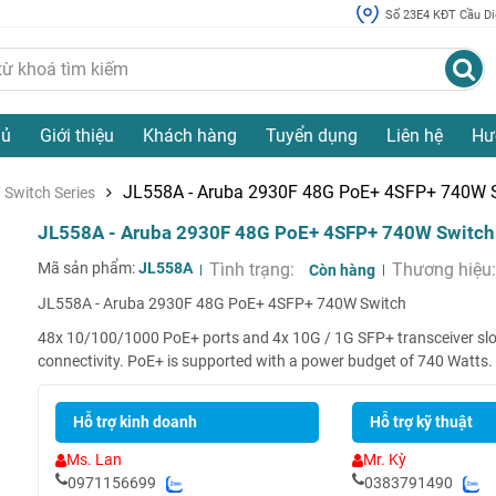
Số 23E4 KĐT Cầu Diễ
hủ
Giới thiệu
Khách hàng
Tuyển dụng
Liên hệ
Hư
JL558A - Aruba 2930F 48G PoE+ 4SFP+ 740W 
Switch Series
JL558A - Aruba 2930F 48G PoE+ 4SFP+ 740W Switch
Mã sản phẩm:
JL558A
Tình trạng:
Thương hiệu
Còn hàng
JL558A - Aruba 2930F 48G PoE+ 4SFP+ 740W Switch
48x 10/100/1000 PoE+ ports and 4x 10G / 1G SFP+ transceiver slot
connectivity. PoE+ is supported with a power budget of 740 Watts.
Hỗ trợ kinh doanh
Hỗ trợ kỹ thuật
Ms. Lan
Mr. Kỳ
0971156699
0383791490