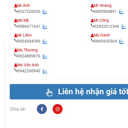
Mr Ánh
Mr Hoàng
0327226056
0865504891
Ms Mỹ
Mr Công
0986671341
02432012368
Mr Liêm
Ms.Oanh
0934304399
0865935504
Ms.Thương
0824889876
Ms.Vân Anh
0942290940
Liên hệ nhận giá tố
Chia sẻ: