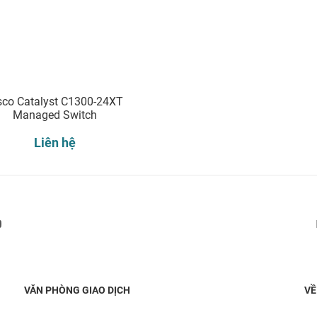
sco Catalyst C1300-24XT
Managed Switch
Liên hệ
Đăng ký nhận thông báo:
VĂN PHÒNG GIAO DỊCH
VỀ