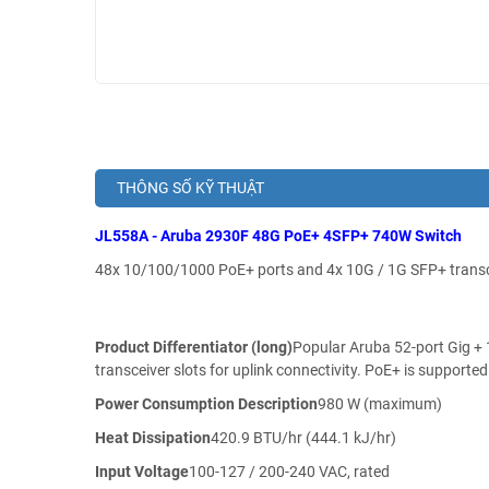
THÔNG SỐ KỸ THUẬT
JL558A - Aruba 2930F 48G PoE+ 4SFP+ 740W Switch
48x 10/100/1000 PoE+ ports and 4x 10G / 1G SFP+ transcei
Product Differentiator (long)
Popular Aruba 52-port Gig +
transceiver slots for uplink connectivity. PoE+ is support
Power Consumption Description
980 W (maximum)
Heat Dissipation
420.9 BTU/hr (444.1 kJ/hr)
Input Voltage
100-127 / 200-240 VAC, rated