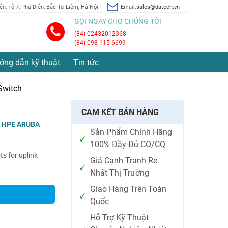
n, Tổ 7, Phú Diễn, Bắc Từ Liêm, Hà Nội
Email:
sales@datech.vn
GỌI NGAY CHO CHÚNG TÔI
(84) 02432012368
(84) 098 115 6699
ớng dẫn kỹ thuật
Tin tức
Switch
CAM KẾT BÁN HÀNG
:
HPE ARUBA
Sản Phẩm Chính Hãng
100% Đầy Đủ CO/CQ
s for uplink
Giá Cạnh Tranh Rẻ
Nhất Thị Trường
Giao Hàng Trên Toàn
Quốc
Hỗ Trợ Kỹ Thuật