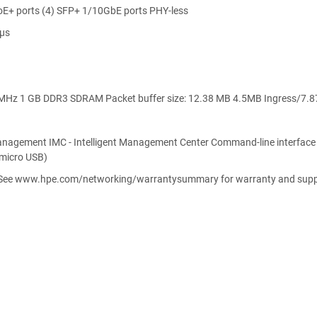
E+ ports (4) SFP+ 1/10GbE ports PHY-less
 µs
MHz 1 GB DDR3 SDRAM Packet buffer size: 12.38 MB 4.5MB Ingress/7
anagement IMC - Intelligent Management Center Command-line interfac
micro USB)
: See www.hpe.com/networking/warrantysummary for warranty and suppor