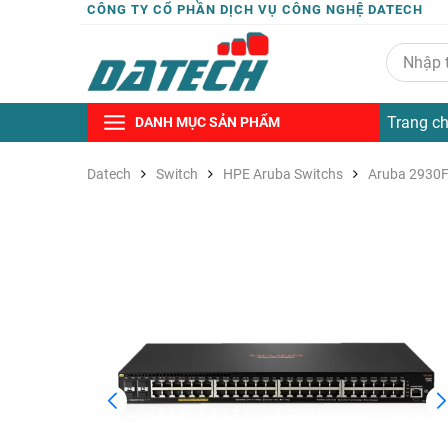
CÔNG TY CỔ PHẦN DỊCH VỤ CÔNG NGHỆ DATECH
Trang c
DANH MỤC SẢN PHẨM
Datech
Switch
HPE Aruba Switchs
Aruba 2930F 