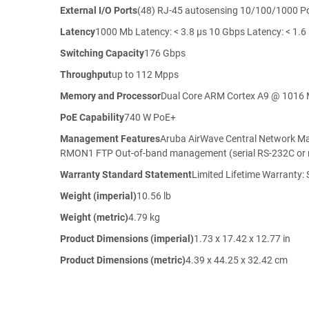
External I/O Ports
(48) RJ-45 autosensing 10/100/1000 Po
Latency
1000 Mb Latency: < 3.8 µs 10 Gbps Latency: < 1.6
Switching Capacity
176 Gbps
Throughput
up to 112 Mpps
Memory and Processor
Dual Core ARM Cortex A9 @ 1016 
PoE Capability
740 W PoE+
Management Features
Aruba AirWave Central Network M
RMON1 FTP Out-of-band management (serial RS-232C or 
Warranty Standard Statement
Limited Lifetime Warranty
Weight (imperial)
10.56 lb
Weight (metric)
4.79 kg
Product Dimensions (imperial)
1.73 x 17.42 x 12.77 in
Product Dimensions (metric)
4.39 x 44.25 x 32.42 cm