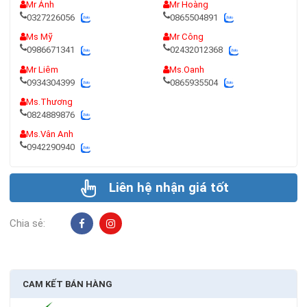
Mr Ánh
Mr Hoàng
0327226056
0865504891
Ms Mỹ
Mr Công
0986671341
02432012368
Mr Liêm
Ms.Oanh
0934304399
0865935504
Ms.Thương
0824889876
Ms.Vân Anh
0942290940
Liên hệ nhận giá tốt
Chia sẻ:
CAM KẾT BÁN HÀNG