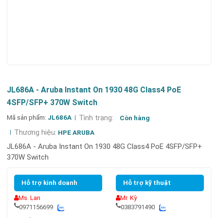
JL686A - Aruba Instant On 1930 48G Class4 PoE
4SFP/SFP+ 370W Switch
Mã sản phẩm:
JL686A
Tình trạng:
Còn hàng
Thương hiệu:
HPE ARUBA
JL686A - Aruba Instant On 1930 48G Class4 PoE 4SFP/SFP+
370W Switch
Hỗ trợ kinh doanh
Hỗ trợ kỹ thuật
Ms. Lan
Mr. Kỳ
0971156699
0383791490