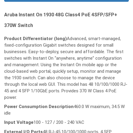
Aruba Instant On 1930 48G Class4 PoE 4SFP/SFP+
370W Switch
Product Differentiator (long)
Advanced, smart-managed,
fixed-configuration Gigabit switches designed for small
businesses. Easy-to-deploy, secure and affordable. The first
switches with Instant On “anywhere, anytime” configuration
and management. Using the Instant On mobile app or the
cloud-based web portal, quickly setup, monitor and manage
the 1930 switch. Can also choose to manage the device
through the local web GUI. This model has 48 10/100/1000 RJ-
45 and 4 SFP 1/10GbE ports. Provides 370 W Class 4 PoE
power.
Power Consumption Description
460.0 W maximum, 34.5 W
idle
Input Voltage
100 - 127 / 200 - 240 VAC
External I/O Ports
48 RJ-45 10/100/1000 ports, 4 SFP