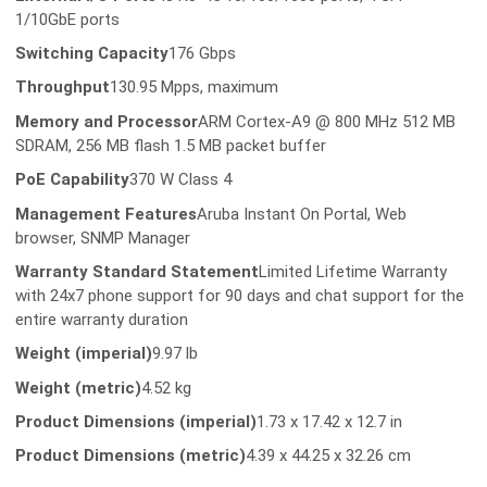
1/10GbE ports
Switching Capacity
176 Gbps
Throughput
130.95 Mpps, maximum
Memory and Processor
ARM Cortex-A9 @ 800 MHz 512 MB
SDRAM, 256 MB flash 1.5 MB packet buffer
PoE Capability
370 W Class 4
Management Features
Aruba Instant On Portal, Web
browser, SNMP Manager
Warranty Standard Statement
Limited Lifetime Warranty
with 24x7 phone support for 90 days and chat support for the
entire warranty duration
Weight (imperial)
9.97 lb
Weight (metric)
4.52 kg
Product Dimensions (imperial)
1.73 x 17.42 x 12.7 in
Product Dimensions (metric)
4.39 x 44.25 x 32.26 cm