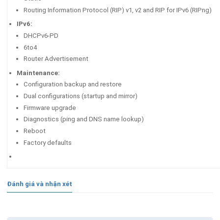
Routing Information Protocol (RIP) v1, v2 and RIP for IPv6 (RIPng)
IPv6:
DHCPv6-PD
6to4
Router Advertisement
Maintenance:
Configuration backup and restore
Dual configurations (startup and mirror)
Firmware upgrade
Diagnostics (ping and DNS name lookup)
Reboot
Factory defaults
Đánh giá và nhận xét