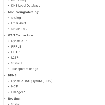
DNS Local Database
Monitoring/Alerting:
Syslog
Email Alert
SNMP Trap
WAN Connection:
Dynamic IP
PPPoE
PPTP
L2TP
Static IP
Transparent Bridge
DDNS:
Dynamic DNS (DynDNS, 3322)
NOIP
ChangeIP
Routing:
Static