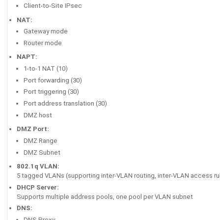
Client-to-Site IPsec
NAT:
Gateway mode
Router mode
NAPT:
1-to-1 NAT (10)
Port forwarding (30)
Port triggering (30)
Port address translation (30)
DMZ host
DMZ Port:
DMZ Range
DMZ Subnet
802.1q VLAN:
5 tagged VLANs (supporting inter-VLAN routing, inter-VLAN access ru
DHCP Server:
Supports multiple address pools, one pool per VLAN subnet
DNS:
DNS Proxy