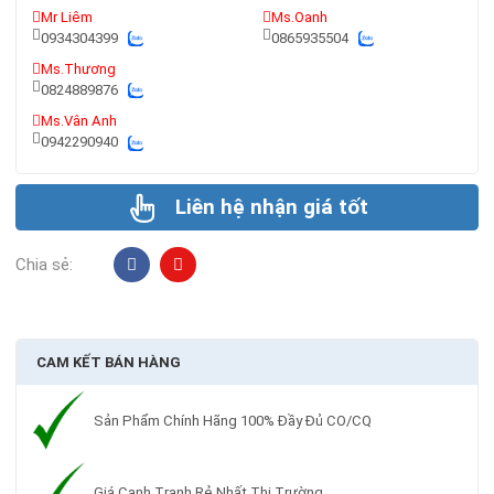
Mr Liêm
Ms.Oanh
0934304399
0865935504
Ms.Thương
0824889876
Ms.Vân Anh
0942290940
Liên hệ nhận giá tốt
Chia sẻ:
CAM KẾT BÁN HÀNG
Sản Phẩm Chính Hãng 100% Đầy Đủ CO/CQ
Giá Cạnh Tranh Rẻ Nhất Thị Trường