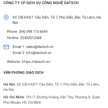
CÔNG TY CP DỊCH VỤ CÔNG NGHỆ DATECH
Số 23E4 KĐT Cầu Diễn, Tổ 7, Phú Diễn, Bắc Từ Liêm, Hà
Nội
Phone:
(84) 098 115 6699
Hotline:
02432012368
Email 1:
sales@datech.vn
Email 2:
info@datech.vn
Website:
https://datech.vn/
VĂN PHÒNG GIAO DỊCH
Hà Nội
: Số 23E4 KĐT Cầu Diễn, Tổ 7, Phú Diễn, Bắc Từ Liêm,
Hà Nội
Hồ Chí Minh
:
191/7 ,Đường Hoàng Văn Thụ, Phường 8, Quận
Phú Nhuận, Hồ Chí Minh