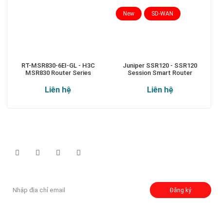
New
SD-WAN
RT-MSR830-6EI-GL - H3C
Juniper SSR120 - SSR120
MSR830 Router Series
Session Smart Router
Liên hệ
Liên hệ
Theo dõi chúng tôi qua:
Đăng ký nhận thông báo:
Đăng ký