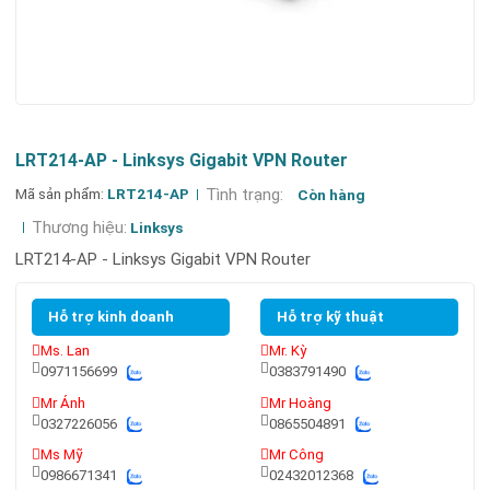
LRT214-AP - Linksys Gigabit VPN Router
Mã sản phẩm:
LRT214-AP
Tình trạng:
Còn hàng
Thương hiệu:
Linksys
LRT214-AP - Linksys Gigabit VPN Router
Hỗ trợ kinh doanh
Hỗ trợ kỹ thuật
Ms. Lan
Mr. Kỳ
0971156699
0383791490
Mr Ánh
Mr Hoàng
0327226056
0865504891
Ms Mỹ
Mr Công
0986671341
02432012368