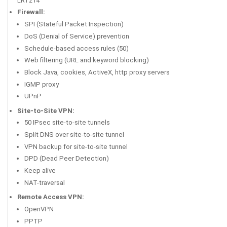
LRT214
Firewall:
SPI (Stateful Packet Inspection)
DoS (Denial of Service) prevention
Schedule-based access rules (50)
Web filtering (URL and keyword blocking)
Block Java, cookies, ActiveX, http proxy servers
IGMP proxy
UPnP
Site-to-Site VPN:
50 IPsec site-to-site tunnels
Split DNS over site-to-site tunnel
VPN backup for site-to-site tunnel
DPD (Dead Peer Detection)
Keep alive
NAT-traversal
Remote Access VPN:
OpenVPN
PPTP