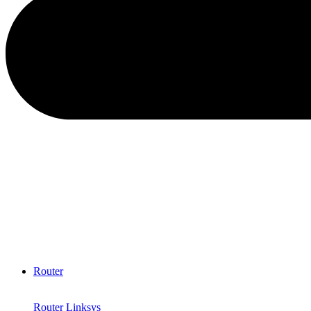
Router
Router Linksys