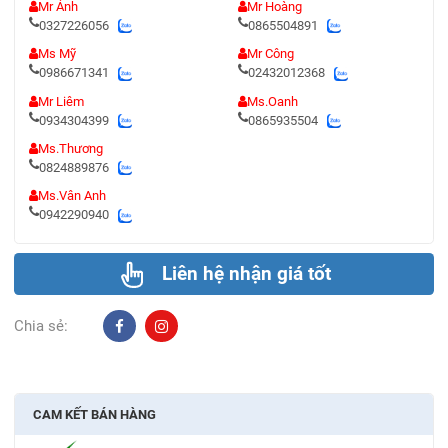
Mr Ánh
Mr Hoàng
0327226056
0865504891
Ms Mỹ
Mr Công
0986671341
02432012368
Mr Liêm
Ms.Oanh
0934304399
0865935504
Ms.Thương
0824889876
Ms.Vân Anh
0942290940
Liên hệ nhận giá tốt
Chia sẻ:
CAM KẾT BÁN HÀNG