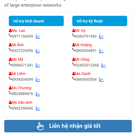
of large enterprise networks.
Hỗ trợ kinh doanh
Hỗ trợ kỹ thuật
Ms. Lan
Mr. Kỳ
0971156699
0383791490
Mr Ánh
Mr Hoàng
0327226056
0865504891
Ms Mỹ
Mr Công
0986671341
02432012368
Mr Liêm
Ms.Oanh
0934304399
0865935504
Ms.Thương
0824889876
Ms.Vân Anh
0942290940
Liên hệ nhận giá tốt