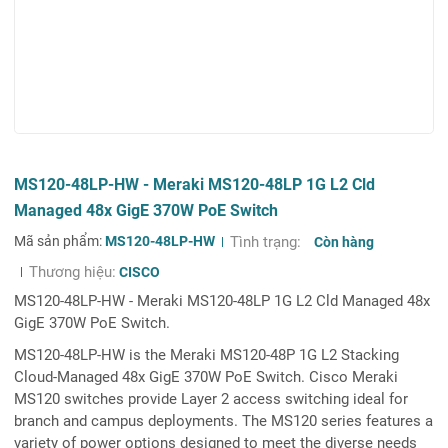
MS120-48LP-HW - Meraki MS120-48LP 1G L2 Cld
Managed 48x GigE 370W PoE Switch
Mã sản phẩm:
MS120-48LP-HW
Tình trạng:
Còn hàng
Thương hiệu:
CISCO
MS120-48LP-HW - Meraki MS120-48LP 1G L2 Cld Managed 48x
GigE 370W PoE Switch.
MS120-48LP-HW is the Meraki MS120-48P 1G L2 Stacking
Cloud-Managed 48x GigE 370W PoE Switch. Cisco Meraki
MS120 switches provide Layer 2 access switching ideal for
branch and campus deployments. The MS120 series features a
variety of power options designed to meet the diverse needs