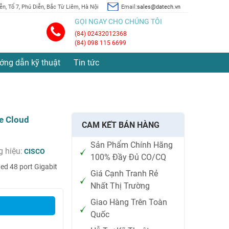
n, Tổ 7, Phú Diễn, Bắc Từ Liêm, Hà Nội
Email:
sales@datech.vn
GỌI NGAY CHO CHÚNG TÔI
(84) 02432012368
(84) 098 115 6699
ớng dẫn kỹ thuật
Tin tức
e Cloud
CAM KẾT BÁN HÀNG
Sản Phẩm Chính Hãng
 hiệu:
CISCO
100% Đầy Đủ CO/CQ
d 48 port Gigabit
Giá Cạnh Tranh Rẻ
Nhất Thị Trường
Giao Hàng Trên Toàn
Quốc