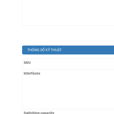
THÔNG SỐ KỸ THUẬT
SKU
Interfaces
Switching capacity