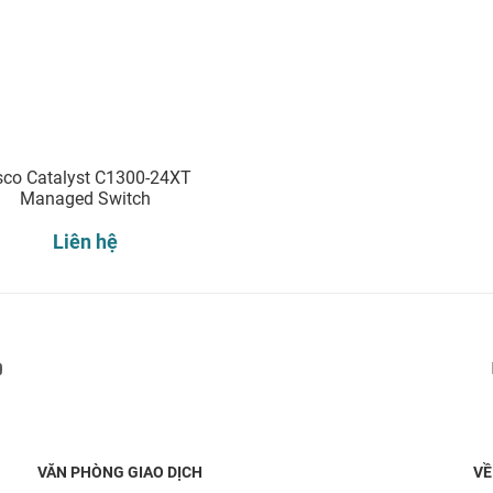
sco Catalyst C1300-24XT
Managed Switch
Liên hệ
Đăng ký nhận thông báo:
VĂN PHÒNG GIAO DỊCH
VỀ