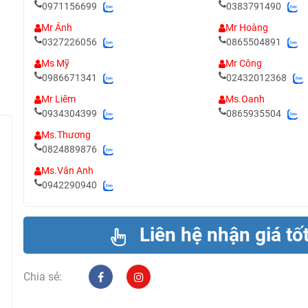
0971156699
0383791490
Mr Ánh
Mr Hoàng
0327226056
0865504891
Ms Mỹ
Mr Công
0986671341
02432012368
Mr Liêm
Ms.Oanh
0934304399
0865935504
Ms.Thương
0824889876
Ms.Vân Anh
0942290940
Liên hệ nhận giá tố
Chia sẻ: