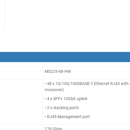
MS225-48-HW
• 48 x 10/100/1000BASE-T Ethernet RJ45 with 
crossover)
• 4 x SFP+ 10GbE uplink
• 2 x stacking ports
• RJ45 Management port
176 Gbps