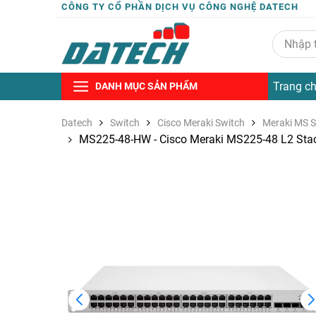
CÔNG TY CỔ PHẦN DỊCH VỤ CÔNG NGHỆ DATECH
Trang c
DANH MỤC SẢN PHẨM
Datech
Switch
Cisco Meraki Switch
Meraki MS S
MS225-48-HW - Cisco Meraki MS225-48 L2 Stack