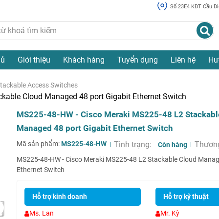
Số 23E4 KĐT Cầu Diễ
hủ
Giới thiệu
Khách hàng
Tuyển dụng
Liên hệ
Hư
tackable Access Switches
able Cloud Managed 48 port Gigabit Ethernet Switch
MS225-48-HW - Cisco Meraki MS225-48 L2 Stackabl
Managed 48 port Gigabit Ethernet Switch
Mã sản phẩm:
MS225-48-HW
Tình trạng:
Thương
Còn hàng
MS225-48-HW - Cisco Meraki MS225-48 L2 Stackable Cloud Manage
Ethernet Switch
Hỗ trợ kinh doanh
Hỗ trợ kỹ thuật
Ms. Lan
Mr. Kỳ