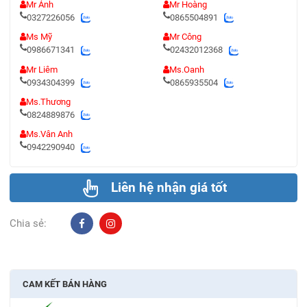
Mr Ánh
Mr Hoàng
0327226056
0865504891
Ms Mỹ
Mr Công
0986671341
02432012368
Mr Liêm
Ms.Oanh
0934304399
0865935504
Ms.Thương
0824889876
Ms.Vân Anh
0942290940
Liên hệ nhận giá tốt
Chia sẻ:
CAM KẾT BÁN HÀNG