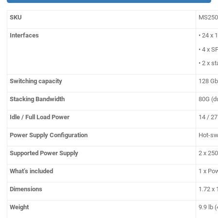
SKU
MS250
Interfaces
• 24 x
• 4 x 
• 2 x s
Switching capacity
128 G
Stacking Bandwidth
80G (du
Idle / Full Load Power
14 / 2
Power Supply Configuration
Hot-sw
Supported Power Supply
2 x 25
What’s included
1 x Po
Dimensions
1.72 x 
Weight
9.9 lb 